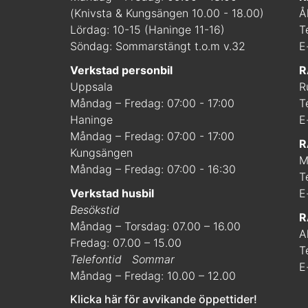
(Knivsta & Kungsängen 10.00 - 18.00)
Å
Lördag: 10-15 (Haninge 11-16)
T
Söndag: Sommarstängt t.o.m v.32
E
Verkstad personbil
R
Uppsala
R
Måndag – Fredag: 07:00 - 17:00
T
Haninge
E
Måndag – Fredag: 07:00 - 17:00
R
Kungsängen
M
Måndag – Fredag: 07:00 - 16:30
T
Verkstad husbil
E
Besökstid
R
Måndag – Torsdag: 07.00 – 16.00
A
Fredag: 07.00 – 15.00
T
Telefontid
Sommar
E
Måndag – Fredag: 10.00 – 12.00
Klicka här för avvikande öppettider!