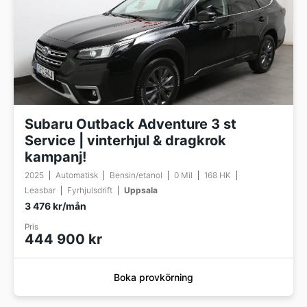
Subaru Outback Adventure 3 st
Service | vinterhjul & dragkrok
kampanj!
2025
Automatisk
Bensin/etanol
0 Mil
168 HK
Leasbar
Fyrhjulsdrift
Uppsala
3 476 kr/mån
Pris
444 900 kr
Boka provkörning