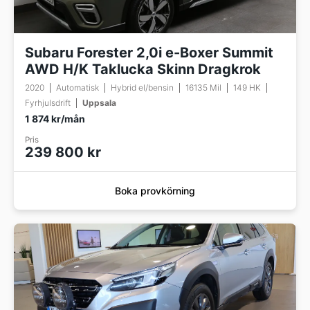
Subaru Forester 2,0i e-Boxer Summit
AWD H/K Taklucka Skinn Dragkrok
2020
Automatisk
Hybrid el/bensin
16135 Mil
149 HK
Fyrhjulsdrift
Uppsala
1 874 kr/mån
Pris
239 800 kr
Boka provkörning