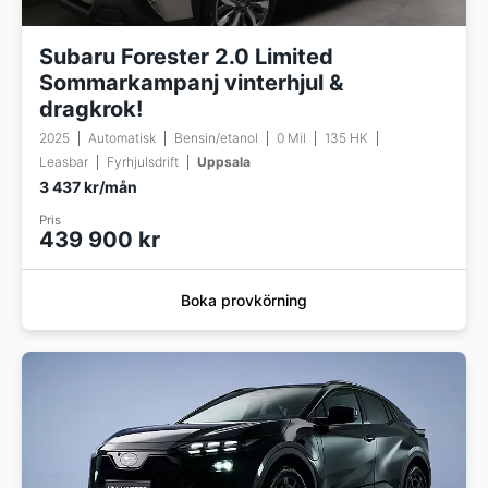
Subaru Forester 2.0 Limited
Sommarkampanj vinterhjul &
dragkrok!
2025
Automatisk
Bensin/etanol
0 Mil
135 HK
Leasbar
Fyrhjulsdrift
Uppsala
3 437 kr/mån
Pris
439 900 kr
Boka provkörning