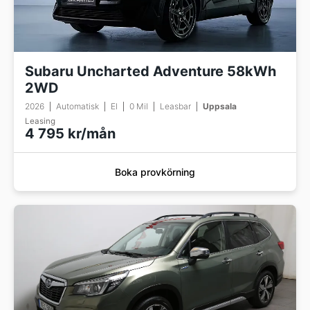
Subaru Uncharted Adventure 58kWh
2WD
2026
Automatisk
El
0 Mil
Leasbar
Uppsala
Leasing
4 795 kr/mån
Boka provkörning