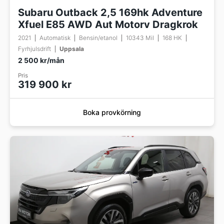
Subaru Outback 2,5 169hk Adventure
Xfuel E85 AWD Aut Motorv Dragkrok
2021
Automatisk
Bensin/etanol
10343 Mil
168 HK
Fyrhjulsdrift
Uppsala
2 500 kr/mån
Pris
319 900 kr
Boka provkörning