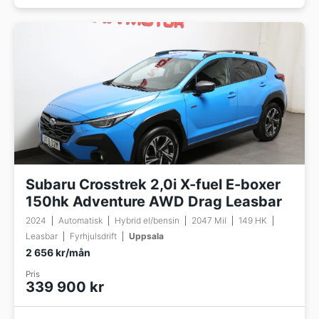
Subaru Crosstrek 2,0i X-fuel E-boxer
150hk Adventure AWD Drag Leasbar
2024
Automatisk
Hybrid el/bensin
2047 Mil
149 HK
Leasbar
Fyrhjulsdrift
Uppsala
2 656 kr/mån
Pris
339 900 kr