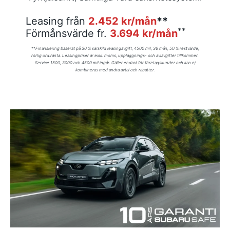
Leasing från
2.452 kr/mån
**
**
Förmånsvärde fr.
3.694 kr/mån
**
Finansiering baserat på 30 % särskild leasingavgift, 4500 mil, 36 mån, 50 % restvärde,
rörlig ord.ränta. Leasingpriser är exkl. moms, uppläggnings- och aviavgifter tillkommer.
Service 1500, 3000 och 4500 mil ingår.
Gäller endast för företagskunder och kan ej
kombineras med andra avtal och rabatter.