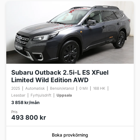
Subaru Outback 2.5i-L ES XFuel
Limited Wild Edition AWD
2025
Automatisk
Bensin/etanol
0 Mil
168 HK
Leasbar
Fyrhjulsdrift
Uppsala
3 858 kr/mån
Pris
493 800 kr
Boka provkörning