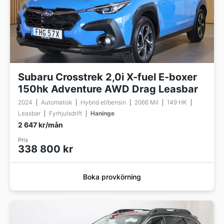
Subaru Crosstrek 2,0i X-fuel E-boxer
150hk Adventure AWD Drag Leasbar
2024
Automatisk
Hybrid el/bensin
2066 Mil
149 HK
Leasbar
Fyrhjulsdrift
Haninge
2 647 kr/mån
Pris
338 800 kr
Boka provkörning