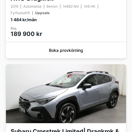
2019
Automatisk
Bensin
14682 Mil
149 HK
Fyrhjulsdrift
Uppsala
1 484 kr/mån
Pris
189 900 kr
Boka provkörning
Subaru Crosstrek Limited| Dragkrok &