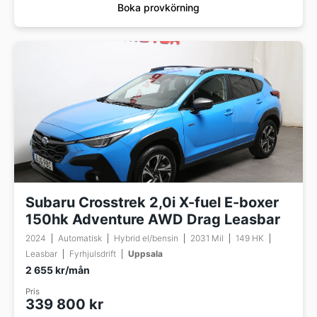
Boka provkörning
Subaru Crosstrek 2,0i X-fuel E-boxer
150hk Adventure AWD Drag Leasbar
2024
Automatisk
Hybrid el/bensin
2031 Mil
149 HK
Leasbar
Fyrhjulsdrift
Uppsala
2 655 kr/mån
Pris
339 800 kr