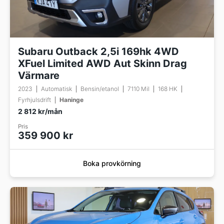
Subaru Outback 2,5i 169hk 4WD
XFuel Limited AWD Aut Skinn Drag
Värmare
2023
Automatisk
Bensin/etanol
7110 Mil
168 HK
Fyrhjulsdrift
Haninge
2 812 kr/mån
Pris
359 900 kr
Boka provkörning