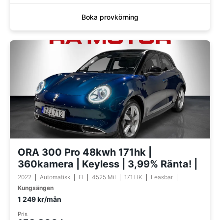
Boka provkörning
ORA 300 Pro 48kwh 171hk |
360kamera | Keyless | 3,99% Ränta! |
2022
Automatisk
El
4525 Mil
171 HK
Leasbar
Kungsängen
1 249 kr/mån
Pris