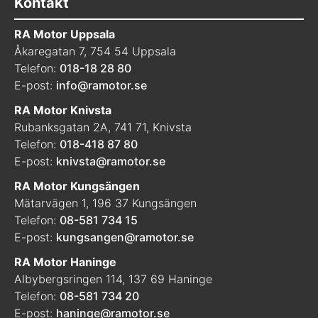
Kontakt
RA Motor Uppsala
Åkaregatan 7, 754 54 Uppsala
Telefon:
018-18 28 80
E-post:
info@ramotor.se
RA Motor Knivsta
Rubanksgatan 2A, 741 71, Knivsta
Telefon:
018-418 87 80
E-post:
knivsta@ramotor.se
RA Motor Kungsängen
Mätarvägen 1, 196 37 Kungsängen
Telefon:
08-581 734 15
E-post:
kungsangen@ramotor.se
RA Motor Haninge
Albybergsringen 114, 137 69 Haninge
Telefon:
08-581 734 20
E-post:
haninge@ramotor.se