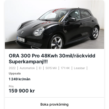
ORA 300 Pro 48Kwh 30mil/räckvidd
Superkampanj!!!
2022
Automatisk
El
5015 Mil
171 HK
Leasbar
Uppsala
1 249 kr/mån
Pris
159 900 kr
Boka provkörning