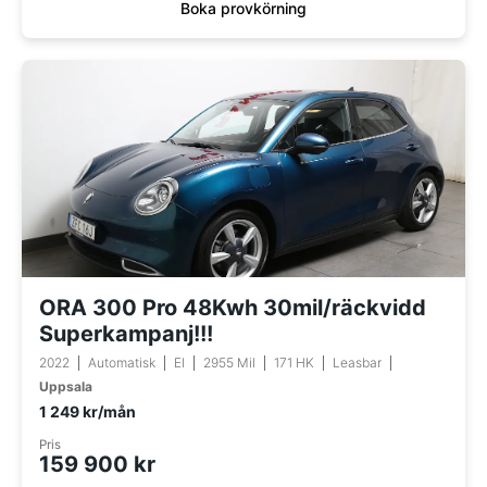
Boka provkörning
ORA 300 Pro 48Kwh 30mil/räckvidd
Superkampanj!!!
2022
Automatisk
El
2955 Mil
171 HK
Leasbar
Uppsala
1 249 kr/mån
Pris
159 900 kr