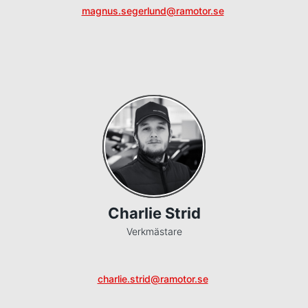
magnus.segerlund@ramotor.se
Charlie Strid
Verkmästare
charlie.strid@ramotor.se