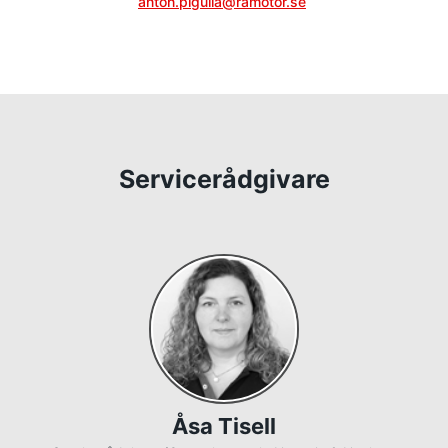
anton.pigulla@ramotor.se
Servicerådgivare
Åsa Tisell