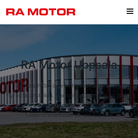
RA Motor Uppsala
I Uppsala hittar du vårt Huvudkontor med ett
fyrtiotal anställda. Har har vi försäljning av både
nya och begagnade bilar samt en
fullserviceverkstad för alla märken.