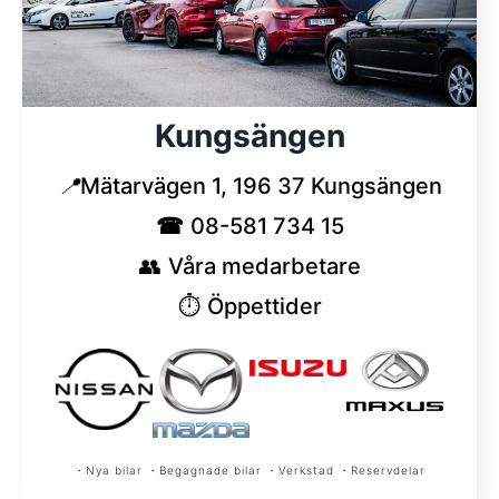
Kungsängen
📍
Mätarvägen 1, 196 37 Kungsängen
☎
08-581 734 15
👥
Våra medarbetare
⏱︎
Öppettider
・Nya bilar ・Begagnade bilar ・Verkstad ・Reservdelar