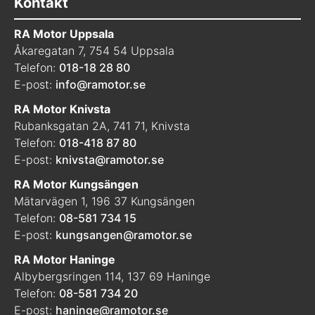
Kontakt
RA Motor Uppsala
Åkaregatan 7, 754 54 Uppsala
Telefon:
018-18 28 80
E-post:
info@ramotor.se
RA Motor Knivsta
Rubanksgatan 2A, 741 71, Knivsta
Telefon:
018-418 87 80
E-post:
knivsta@ramotor.se
RA Motor Kungsängen
Mätarvägen 1, 196 37 Kungsängen
Telefon:
08-581 734 15
E-post:
kungsangen@ramotor.se
RA Motor Haninge
Albybergsringen 114, 137 69 Haninge
Telefon:
08-581 734 20
E-post:
haninge@ramotor.se