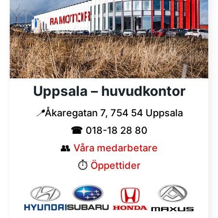
Uppsala – huvudkontor
📍
Åkaregatan 7, 754 54 Uppsala
☎
018-18 28 80
👥
Våra medarbetare
⏱︎
Öppettider