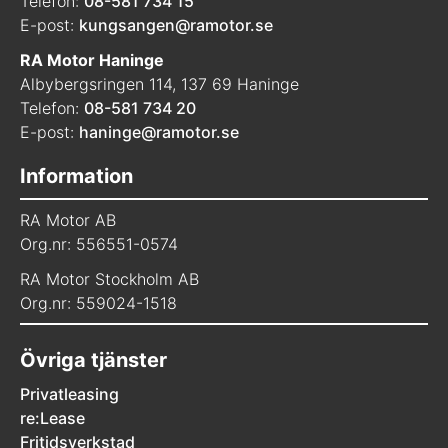
Telefon:
08-581 734 15
E-post:
kungsangen@ramotor.se
RA Motor Haninge
Albybergsringen 114, 137 69 Haninge
Telefon:
08-581 734 20
E-post:
haninge@ramotor.se
Information
RA Motor AB
Org.nr: 556551-0574
RA Motor Stockholm AB
Org.nr: 559024-1518
Övriga tjänster
Privatleasing
re:Lease
Fritidsverkstad