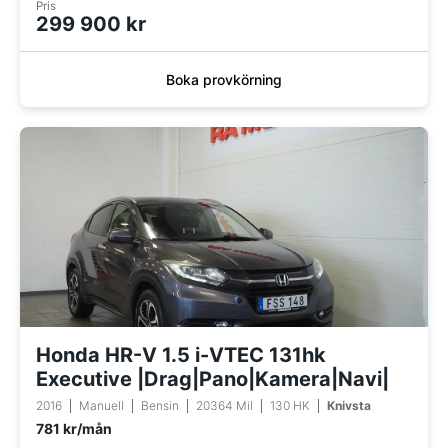
Pris
299 900 kr
Boka provkörning
Honda HR-V 1.5 i-VTEC 131hk
Executive |Drag|Pano|Kamera|Navi|
2016
Manuell
Bensin
20364 Mil
130 HK
Knivsta
781 kr/mån