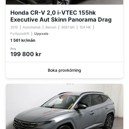
Honda CR-V 2,0 i-VTEC 155hk
Executive Aut Skinn Panorama Drag
2015
Automatisk
Bensin
9561 Mil
154 HK
Fyrhjulsdrift
Uppsala
1 561 kr/mån
Pris
199 800 kr
Boka provkörning