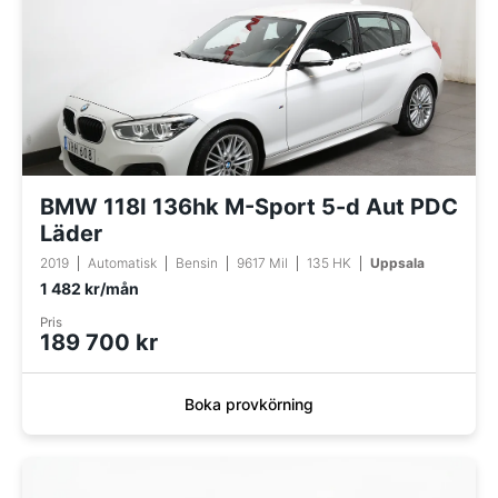
BMW 118I 136hk M-Sport 5-d Aut PDC
Läder
2019
Automatisk
Bensin
9617 Mil
135 HK
Uppsala
1 482 kr/mån
Pris
189 700 kr
Boka provkörning