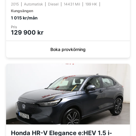
2015
Automatisk
Diesel
14431 Mil
199 HK
Kungsängen
1 015 kr/mån
Pris
129 900 kr
Boka provkörning
Honda HR-V Elegance e:HEV 1.5 i-