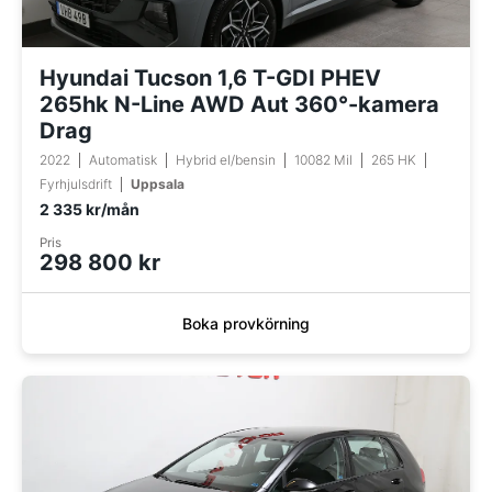
Hyundai Tucson 1,6 T-GDI PHEV
265hk N-Line AWD Aut 360°-kamera
Drag
2022
Automatisk
Hybrid el/bensin
10082 Mil
265 HK
Fyrhjulsdrift
Uppsala
2 335 kr/mån
Pris
298 800 kr
Boka provkörning