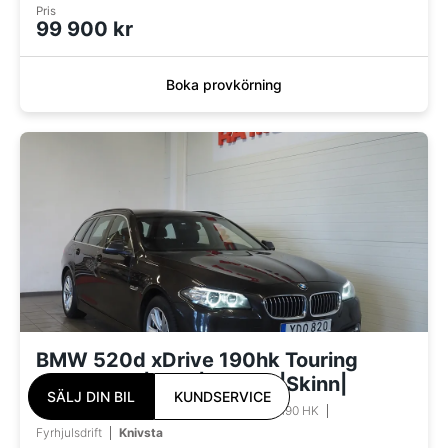
Pris
99 900 kr
Boka provkörning
BMW 520d xDrive 190hk Touring
Steptronic |Drag|D-värm|Skinn|
SÄLJ DIN BIL
KUNDSERVICE
2016
Automatisk
Diesel
17600 Mil
190 HK
Fyrhjulsdrift
Knivsta