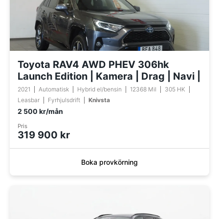
Toyota RAV4 AWD PHEV 306hk
Launch Edition | Kamera | Drag | Navi |
2021
Automatisk
Hybrid el/bensin
12368 Mil
305 HK
Leasbar
Fyrhjulsdrift
Knivsta
2 500 kr/mån
Pris
319 900 kr
Boka provkörning