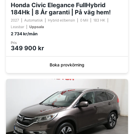
Honda Civic Elegance FullHybrid
184Hk | 8 År garanti | På väg hem!
2027
Automatisk
Hybrid el/bensin
0 Mil
183 HK
Leasbar
Uppsala
2 734 kr/mån
Pris
349 900 kr
Boka provkörning