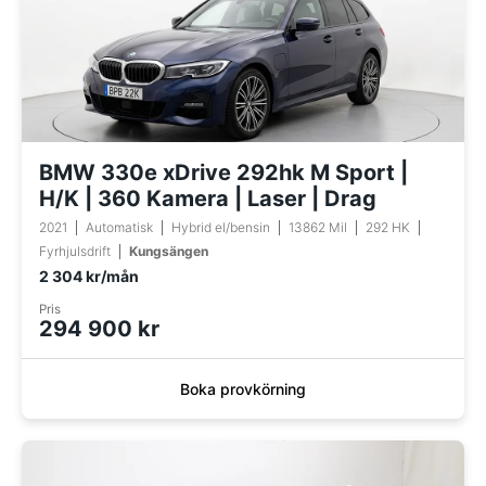
BMW 330e xDrive 292hk M Sport |
H/K | 360 Kamera | Laser | Drag
2021
Automatisk
Hybrid el/bensin
13862 Mil
292 HK
Fyrhjulsdrift
Kungsängen
2 304 kr/mån
Pris
294 900 kr
Boka provkörning