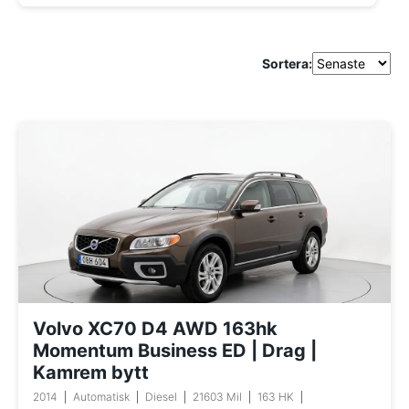
Sortera:
Volvo XC70 D4 AWD 163hk
Momentum Business ED | Drag |
Kamrem bytt
2014
Automatisk
Diesel
21603 Mil
163 HK