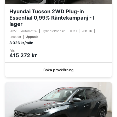
Hyundai Tucson 2WD Plug-in
Essential 0,99% Räntekampanj - I
lager
2027
Automatisk
Hybrid el/bensin
0 Mil
288 HK
Leasbar
Uppsala
3 026 kr/mån
Pris
415 272 kr
Boka provkörning