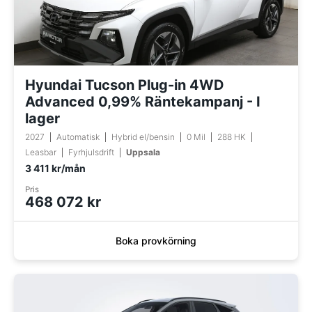
Hyundai Tucson Plug-in 4WD
Advanced 0,99% Räntekampanj - I
lager
2027
Automatisk
Hybrid el/bensin
0 Mil
288 HK
Leasbar
Fyrhjulsdrift
Uppsala
3 411 kr/mån
Pris
468 072 kr
Boka provkörning