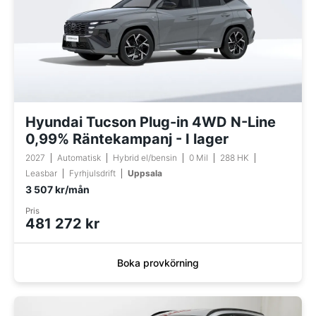
Hyundai Tucson Plug-in 4WD N-Line
0,99% Räntekampanj - I lager
2027
Automatisk
Hybrid el/bensin
0 Mil
288 HK
Leasbar
Fyrhjulsdrift
Uppsala
3 507 kr/mån
Pris
481 272 kr
Boka provkörning