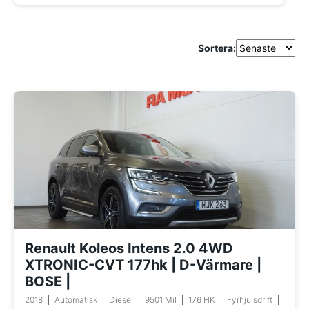
Sortera:
Renault Koleos Intens 2.0 4WD
XTRONIC-CVT 177hk | D-Värmare |
BOSE |
2018
Automatisk
Diesel
9501 Mil
176 HK
Fyrhjulsdrift