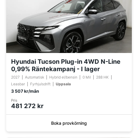
Hyundai Tucson Plug-in 4WD N-Line
0,99% Räntekampanj - I lager
2027
Automatisk
Hybrid el/bensin
0 Mil
288 HK
Leasbar
Fyrhjulsdrift
Uppsala
3 507 kr/mån
Pris
481 272 kr
Boka provkörning