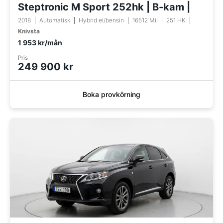
Steptronic M Sport 252hk | B-kam |
2018
Automatisk
Hybrid el/bensin
16512 Mil
251 HK
Knivsta
1 953 kr/mån
Pris
249 900 kr
Boka provkörning