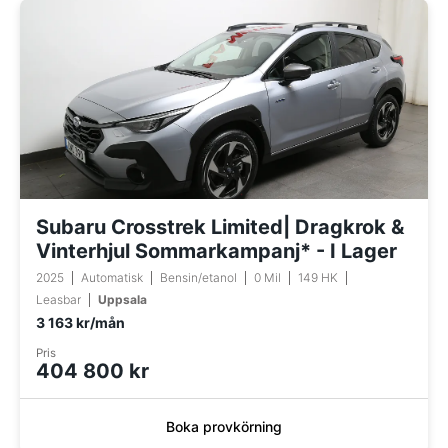
Subaru Crosstrek Limited| Dragkrok &
Vinterhjul Sommarkampanj* - I Lager
2025
Automatisk
Bensin/etanol
0 Mil
149 HK
Leasbar
Uppsala
3 163 kr/mån
Pris
404 800 kr
Boka provkörning