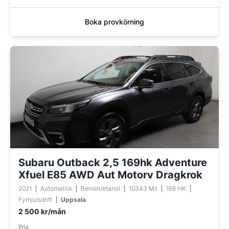
Boka provkörning
Subaru Outback 2,5 169hk Adventure
Xfuel E85 AWD Aut Motorv Dragkrok
2021
Automatisk
Bensin/etanol
10343 Mil
168 HK
Fyrhjulsdrift
Uppsala
2 500 kr/mån
Pris