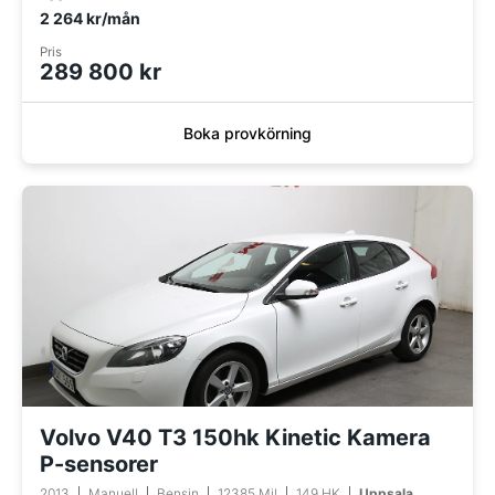
2 264 kr/mån
Pris
289 800 kr
Boka provkörning
Volvo V40 T3 150hk Kinetic Kamera
P-sensorer
2013
Manuell
Bensin
12385 Mil
149 HK
Uppsala