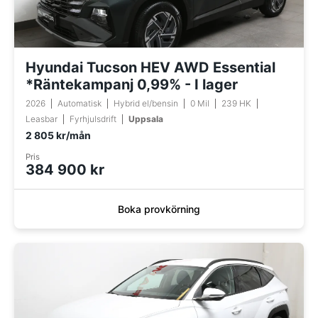
Hyundai Tucson HEV AWD Essential
*Räntekampanj 0,99% - I lager
2026
Automatisk
Hybrid el/bensin
0 Mil
239 HK
Leasbar
Fyrhjulsdrift
Uppsala
2 805 kr/mån
Pris
384 900 kr
Boka provkörning