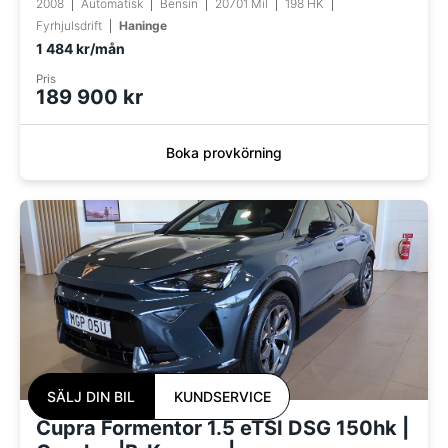
2008
Automatisk
Bensin
20701 Mil
198 HK
Fyrhjulsdrift
Haninge
1 484 kr/mån
Pris
189 900 kr
Boka provkörning
SÄLJ DIN BIL
KUNDSERVICE
Cupra Formentor 1.5 eTSI DSG 150hk |