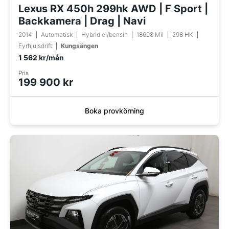
Lexus RX 450h 299hk AWD | F Sport |
Backkamera | Drag | Navi
2014
Automatisk
Hybrid el/bensin
18698 Mil
298 HK
Fyrhjulsdrift
Kungsängen
1 562 kr/mån
Pris
199 900 kr
Boka provkörning