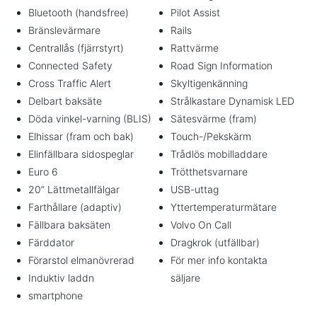
Bluetooth (handsfree)
Pilot Assist
Bränslevärmare
Rails
Centrallås (fjärrstyrt)
Rattvärme
Connected Safety
Road Sign Information
Cross Traffic Alert
Skyltigenkänning
Delbart baksäte
Strålkastare Dynamisk LED
Döda vinkel-varning (BLIS)
Sätesvärme (fram)
Elhissar (fram och bak)
Touch-/Pekskärm
Elinfällbara sidospeglar
Trådlös mobilladdare
Euro 6
Trötthetsvarnare
20” Lättmetallfälgar
USB-uttag
Farthållare (adaptiv)
Yttertemperaturmätare
Fällbara baksäten
Volvo On Call
Färddator
Dragkrok (utfällbar)
Förarstol elmanövrerad
För mer info kontakta
Induktiv laddn
säljare
smartphone