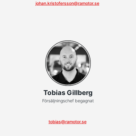
johan.kristofersson@ramotor.se
Tobias Gillberg
Försäljningschef begagnat
tobias@ramotor.se