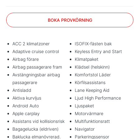
BOKA PROVKÖRNING
ACC 2 klimatzoner
ISOFIX-fästen bak
Adaptive cruise control
Keyless Entry and Start
Airbag förare
Klimatpaket
Airbag passagerare fram
Klädsel (helskinn)
Avstängningsbar airbag
Komfortstol Läder
passagerare
Körfilsassistans
Antisladd
Lane Keeping Aid
Aktiva kurvljus
Ljud High Performance
Android Auto
Ljuspaket
Apple carplay
Motorvärmare
Assistans vid kollisionsrisk
Multifunktionsratt
Bagagelucka (eldriven)
Navigator
Baklucka elmanövrerad.
Parkeringssensor