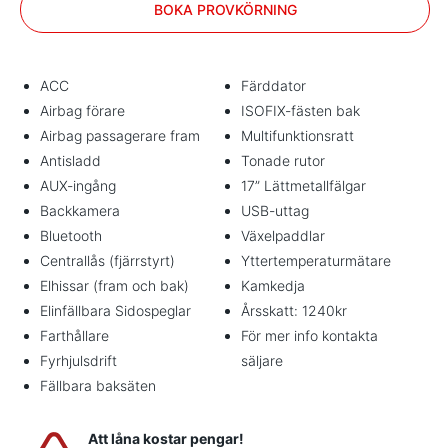
BOKA PROVKÖRNING
ACC
Färddator
Airbag förare
ISOFIX-fästen bak
Airbag passagerare fram
Multifunktionsratt
Antisladd
Tonade rutor
AUX-ingång
17” Lättmetallfälgar
Backkamera
USB-uttag
Bluetooth
Växelpaddlar
Centrallås (fjärrstyrt)
Yttertemperaturmätare
Elhissar (fram och bak)
Kamkedja
Elinfällbara Sidospeglar
Årsskatt: 1240kr
Farthållare
För mer info kontakta
Fyrhjulsdrift
säljare
Fällbara baksäten
Att låna kostar pengar!