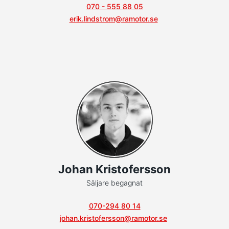
070 - 555 88 05
erik.lindstrom@ramotor.se
Johan Kristofersson
Säljare begagnat
070-294 80 14
johan.kristofersson@ramotor.se