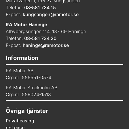
Mätarvägen 1, 196 37 Kungsängen
Telefon:
08-581 734 15
E-post:
kungsangen@ramotor.se
RA Motor Haninge
Albybergsringen 114, 137 69 Haninge
Telefon:
08-581 734 20
E-post:
haninge@ramotor.se
Information
RA Motor AB
Org.nr: 556551-0574
RA Motor Stockholm AB
Org.nr: 559024-1518
Övriga tjänster
Privatleasing
re:Lease