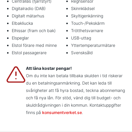
Centrallås (fjärrstyrt)
Regnsensor
Digitalradio (DAB)
Skinnklädsel
Digitalt mätarhus
Skyltigenkänning
Elbakliucka
Touch-/Pekskärm
Elhissar (fram och bak)
Trötthetsvarnare
Elspeglar
USB-uttag
Elstol förare med minne
Yttertemperaturmätare
Elstol passagerare
Svensksåld
Att låna kostar pengar!
Om du inte kan betala tillbaka skulden i tid riskerar
du en betalningsanmärkning. Det kan leda till
svårigheter att få hyra bostad, teckna abonnemang
och få nya lån. För stöd, vänd dig till budget- och
skuldrådgivningen i din kommun. Kontaktuppgifter
finns på
konsumentverket.se
.