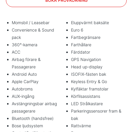
BOKA PROVKÖRNING
Momsbil / Leasebar
Eluppvärmt baksäte
Convenience & Sound
Euro 6
pack
Fartbegränsare
360°-kamera
Farthållare
ACC
Färddator
Airbag förare &
GPS Navigation
Passagerare
Head up-display
Android Auto
ISOFIX-fästen bak
Apple CarPlay
Keyless Entry & Go
Autobroms
Kylfäktar framstolar
AUX-ingång
Körfilsassistans
Avstängningsbar airbag
LED Strålkastare
passagerare
Parkeringssensorer fram &
Bluetooth (handsfree)
bak
Bose ljudsystem
Rattvärme