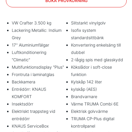
BOKA PROVKÖRNING
VW Crafter 3.500 kg
Slitstarkt vinylgolv
Lackering Metallic: Indium
Isofix system
Grey
standardsittbänk
17'' Aluminiumfälgar
Konvertering enkelsäng till
Luftkonditionering
dubbel
"Climatic"
2-lågig spis med glasskydd
Multifunktionsdisplay "Plus"
Kökslådor i soft-close
Frontruta i laminatglas
funktion
Backkamera
Kylskåp 142 liter
Entrédörr: KNAUS
kylskåp (AES)
KOMFORT
Brandvarnare
Insektsdörr
Värme TRUMA Combi 6E
Elektriskt trappsteg vid
Elektrisk golvvärme
entrédörr
TRUMA CP-Plus digital
KNAUS ServiceBox
kontrollpanel