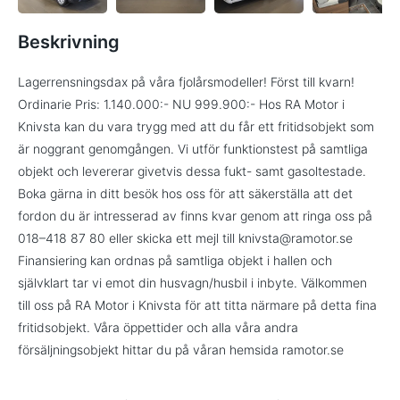
Beskrivning
Lagerrensningsdax på våra fjolårsmodeller! Först till kvarn!
Ordinarie Pris: 1.140.000:- NU 999.900:- Hos RA Motor i
Knivsta kan du vara trygg med att du får ett fritidsobjekt som
är noggrant genomgången. Vi utför funktionstest på samtliga
objekt och levererar givetvis dessa fukt- samt gasoltestade.
Boka gärna in ditt besök hos oss för att säkerställa att det
fordon du är intresserad av finns kvar genom att ringa oss på
018–418 87 80 eller skicka ett mejl till knivsta@ramotor.se
Finansiering kan ordnas på samtliga objekt i hallen och
självklart tar vi emot din husvagn/husbil i inbyte. Välkommen
till oss på RA Motor i Knivsta för att titta närmare på detta fina
fritidsobjekt. Våra öppettider och alla våra andra
försäljningsobjekt hittar du på våran hemsida ramotor.se