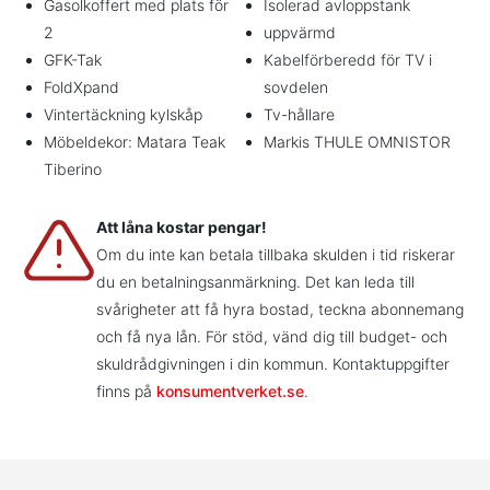
Gasolkoffert med plats för
Isolerad avloppstank
2
uppvärmd
GFK-Tak
Kabelförberedd för TV i
FoldXpand
sovdelen
Vintertäckning kylskåp
Tv-hållare
Möbeldekor: Matara Teak
Markis THULE OMNISTOR
Tiberino
Att låna kostar pengar!
Om du inte kan betala tillbaka skulden i tid riskerar
du en betalningsanmärkning. Det kan leda till
svårigheter att få hyra bostad, teckna abonnemang
och få nya lån. För stöd, vänd dig till budget- och
skuldrådgivningen i din kommun. Kontaktuppgifter
finns på
konsumentverket.se
.