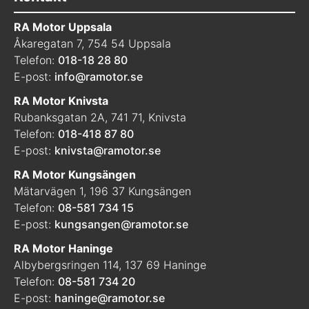
RA Motor Uppsala
Åkaregatan 7, 754 54 Uppsala
Telefon:
018-18 28 80
E-post:
info@ramotor.se
RA Motor Knivsta
Rubanksgatan 2A, 741 71, Knivsta
Telefon:
018-418 87 80
E-post:
knivsta@ramotor.se
RA Motor Kungsängen
Mätarvägen 1, 196 37 Kungsängen
Telefon:
08-581 734 15
E-post:
kungsangen@ramotor.se
RA Motor Haninge
Albybergsringen 114, 137 69 Haninge
Telefon:
08-581 734 20
E-post:
haninge@ramotor.se