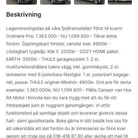
Beskrivning
Lagerrensningsdax på våra fjolårsmodeller! Först till kvarn!
Ordinarie Pris: 1.363.000:- NU 1.099.900:- Tillval detta
fordon: Öppningsbart fönster, vänster bak: 4900kr -
Löstagbart tygskåp: Kök II: 3200kr - COZY HOME paket:
EARTH: 3300kr - THULE garagesystem 1: 2 st.
multifunktionshållare bakre vägg, inkl. gummiskydd, 2 st.
lastskenor med 6 justerbara fästöglor. 1 st. justerbart bagage-
nät, passar THULE original-tillbehör: 4900kr. Ord pris för detta
exemplar: 1.363.000kr. NU 1.099.900:- Plåtis Camper van Hos
RA Motor i Knivsta kan du vara trygg med att du får ett
fritidsobjekt som är noggrant genomgången. Vi utför
funktionstest på samtliga objekt och levererar givetvis dessa
fukt- samt gasoltestade. Boka gärna in ditt besök hos oss för
att säkerställa att det fordon du är intresserad av finns kvar
genom att ringa oss på 018–418 87 80 eller skicka ett mejl till