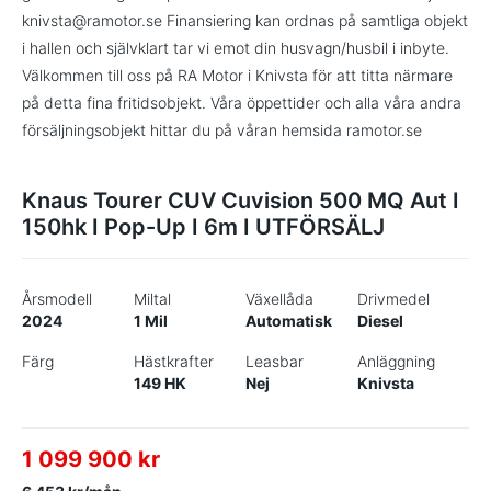
knivsta@ramotor.se Finansiering kan ordnas på samtliga objekt
i hallen och självklart tar vi emot din husvagn/husbil i inbyte.
Välkommen till oss på RA Motor i Knivsta för att titta närmare
på detta fina fritidsobjekt. Våra öppettider och alla våra andra
försäljningsobjekt hittar du på våran hemsida ramotor.se
Knaus Tourer CUV Cuvision 500 MQ Aut I
150hk I Pop-Up I 6m I UTFÖRSÄLJ
Årsmodell
Miltal
Växellåda
Drivmedel
2024
1 Mil
Automatisk
Diesel
Färg
Hästkrafter
Leasbar
Anläggning
149 HK
Nej
Knivsta
1 099 900 kr