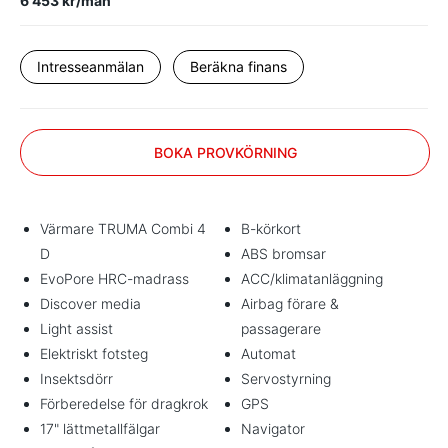
6 453 kr/mån
Intresseanmälan
Beräkna finans
BOKA PROVKÖRNING
Värmare TRUMA Combi 4
B-körkort
D
ABS bromsar
EvoPore HRC-madrass
ACC/klimatanläggning
Discover media
Airbag förare &
Light assist
passagerare
Elektriskt fotsteg
Automat
Insektsdörr
Servostyrning
Förberedelse för dragkrok
GPS
17" lättmetallfälgar
Navigator