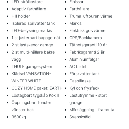
LED-strålkastare
Elhissar
Adaptiv farthållare
Farthållare
Hill holder
Truma luftburen värme
Isolerad spillvattentank
Markis
LED-belysning markis
Elektrisk golvvärme
1 st justerbart bagage-nät
GPS/Backkamera
2 st lastskenor garage
Täthetsgaranti 10 år
2 st multi-hållare bakre
Fabriksgaranti 2 år
vägg
Aluminiumfälgar
THULE garagesystem
AC bildel
Klädsel VANSATION-
Färskvattentank
WINTER WHITE
Gasolflaska
COZY HOME paket: EARTH
Kyl och frysfack
Löstagbart tygskåp Kök II
Lastutrymme - stort
Öppningsbart fönster
garage
vänster bak
Mörkläggning - framruta
3500kg
Svensksåld