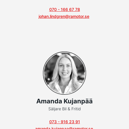
070 - 166 67 78
johan.lindgren@ramotor.se
Amanda Kujanpää
Säljare Bil & Fritid
073 - 916 23 91
amanda.kujanpaa@ramotor.se