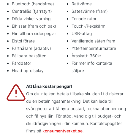
Bluetooth (handsfree)
Rattvärme
Centrallås (fjärrstyrt)
Sätesvärme (fram)
Döda vinkel-varning
Tonade rutor
Elhissar (fram och bak)
Touch-/Pekskärm
Elinfällbara sidospeglar
USB-uttag
Elstol förare
Ventilerade säten fram
Farthållare (adaptiv)
Yttertemperaturmätare
Fällbara baksäten
Årsskatt: 360kr
Färddator
För mer info kontakta
Head up-display
säljare
Att låna kostar pengar!
Om du inte kan betala tillbaka skulden i tid riskerar
du en betalningsanmärkning. Det kan leda till
svårigheter att få hyra bostad, teckna abonnemang
och få nya lån. För stöd, vänd dig till budget- och
skuldrådgivningen i din kommun. Kontaktuppgifter
finns på
konsumentverket.se
.