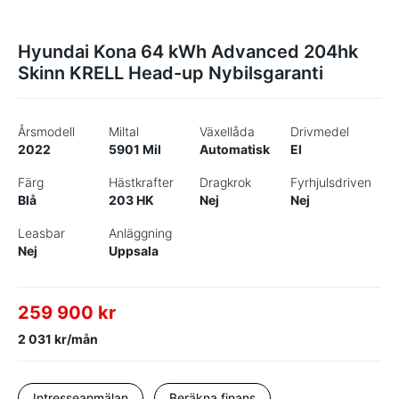
Hyundai Kona 64 kWh Advanced 204hk
Skinn KRELL Head-up Nybilsgaranti
Årsmodell
Miltal
Växellåda
Drivmedel
2022
5901 Mil
Automatisk
El
Färg
Hästkrafter
Dragkrok
Fyrhjulsdriven
Blå
203 HK
Nej
Nej
Leasbar
Anläggning
Nej
Uppsala
259 900 kr
2 031 kr/mån
Intresseanmälan
Beräkna finans