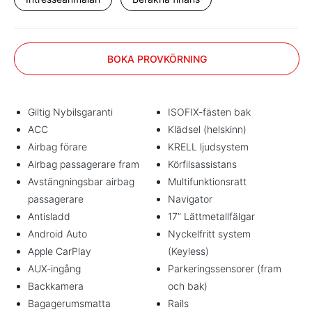
BOKA PROVKÖRNING
Giltig Nybilsgaranti
ISOFIX-fästen bak
ACC
Klädsel (helskinn)
Airbag förare
KRELL ljudsystem
Airbag passagerare fram
Körfilsassistans
Avstängningsbar airbag
Multifunktionsratt
passagerare
Navigator
Antisladd
17” Lättmetallfälgar
Android Auto
Nyckelfritt system
Apple CarPlay
(Keyless)
AUX-ingång
Parkeringssensorer (fram
Backkamera
och bak)
Bagagerumsmatta
Rails