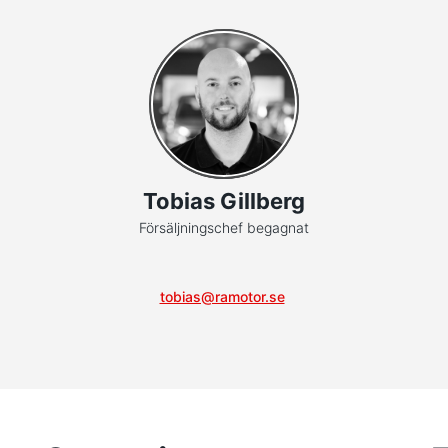
Tobias Gillberg
Försäljningschef begagnat
tobias@ramotor.se