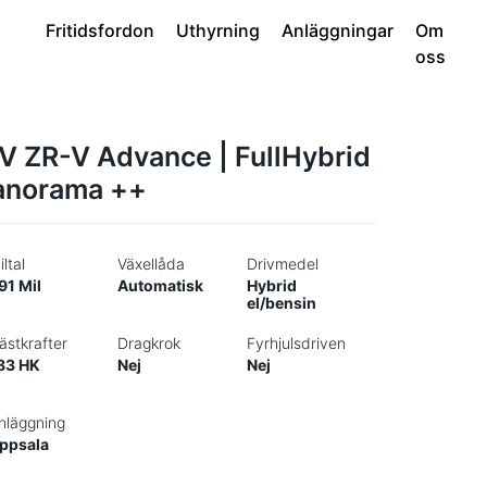
Fritidsfordon
Uthyrning
Anläggningar
Om
oss
V ZR-V Advance | FullHybrid
Panorama ++
iltal
Växellåda
Drivmedel
91 Mil
Automatisk
Hybrid
el/bensin
ästkrafter
Dragkrok
Fyrhjulsdriven
83 HK
Nej
Nej
nläggning
ppsala