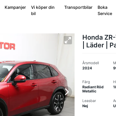
Kampanjer
Vi köper din
Transportbilar
Boka
bil
Service
Honda ZR-
| Läder | 
Årsmodell
M
2024
9
Färg
H
Radiant Röd
1
Metallic
Leasbar
A
Nej
U