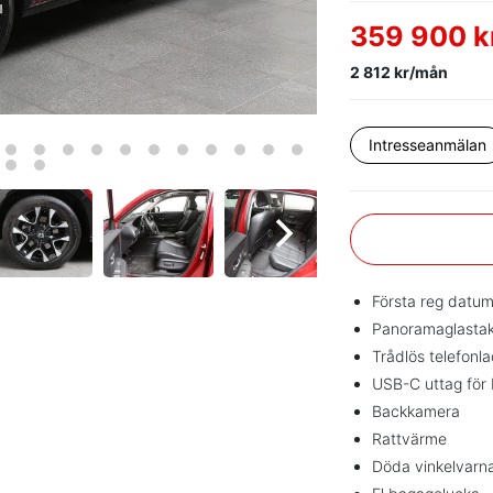
359 900 k
2 812 kr/mån
Intresseanmälan
Första reg dat
Panoramaglasta
Trådlös telefonl
USB-C uttag för
Backkamera
Rattvärme
Döda vinkelvarn