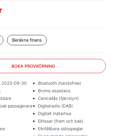
r
Beräkna finans
BOKA PROVKÖRNING
um 2025-09-30
Bluetooth (handsfree)
k
Broms-assistans
addare
Centrallås (fjärrstyrt)
 bak passagerare
Digitalradio (DAB)
Digitalt mätarhus
Elhissar (fram och bak)
are
Elinfällbara sidospeglar