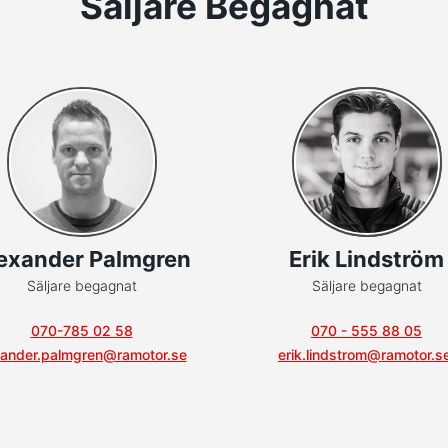
Säljare Begagnat
exander Palmgren
Erik Lindström
Säljare begagnat
Säljare begagnat
070-785 02 58
070 - 555 88 05
xander.palmgren@ramotor.se
erik.lindstrom@ramotor.s