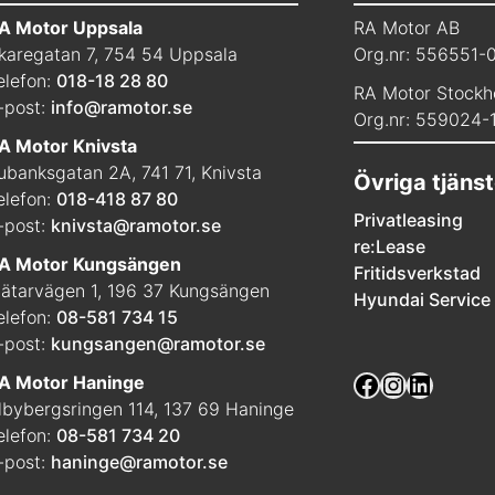
A Motor Uppsala
RA Motor AB
karegatan 7, 754 54 Uppsala
Org.nr: 556551-
elefon:
018-18 28 80
RA Motor Stockh
-post:
info@ramotor.se
Org.nr: 559024-
A Motor Knivsta
ubanksgatan 2A, 741 71, Knivsta
Övriga tjänst
elefon:
018-418 87 80
Privatleasing
-post:
knivsta@ramotor.se
re:Lease
A Motor Kungsängen
Fritidsverkstad
ätarvägen 1, 196 37 Kungsängen
Hyundai Service
elefon:
08-581 734 15
-post:
kungsangen@ramotor.se
Facebook
Instagra
Linked
A Motor Haninge
lbybergsringen 114, 137 69 Haninge
elefon:
08-581 734 20
-post:
haninge@ramotor.se