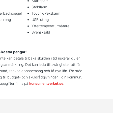
Startspärr
Stöldlarm
erbackspegel
Touch-/Pekskärm
 airbag
USB-uttag
Yttertemperaturmätare
Svensksåld
a kostar pengar!
te kan betala tillbaka skulden i tid riskerar du en
ngsanmärkning. Det kan leda till svårigheter att få
stad, teckna abonnemang och få nya lån. För stöd,
g till budget- och skuldrådgivningen i din kommun.
uppgifter finns på
konsumentverket.se
.