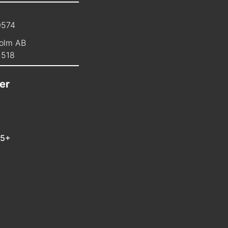
0574
olm AB
1518
er
 5+
m
In