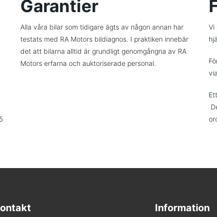
Garantier
Alla våra bilar som tidigare ägts av någon annan har
Vi
testats med RA Motors bildiagnos. I praktiken innebär
hjä
det att bilarna alltid är grundligt genomgångna av RA
Fö
Motors erfarna och auktoriserade personal.
vi
Et
De
5
or
ontakt
Information