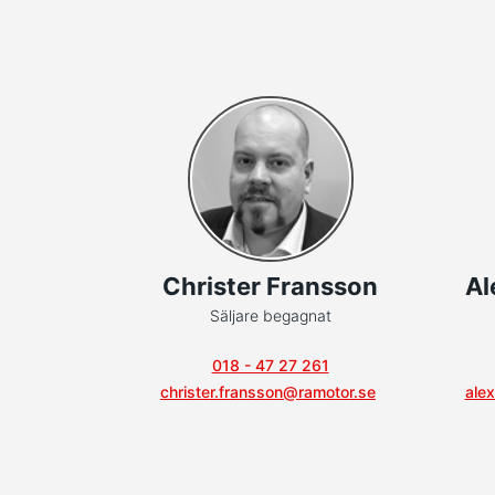
Christer Fransson
Al
Säljare begagnat
018 - 47 27 261
christer.fransson@ramotor.se
ale