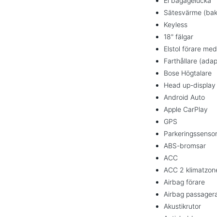
El bagagelucka
Sätesvärme (bak
Keyless
18" fälgar
Elstol förare me
Farthållare (adap
Bose Högtalare
Head up-display
Android Auto
Apple CarPlay
GPS
Parkeringssensor
ABS-bromsar
ACC
ACC 2 klimatzon
Airbag förare
Airbag passager
Akustikrutor