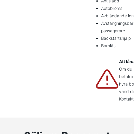
Antisladd
Autobroms
Avbländande inn
Avstängningsbar
passagerare
Backstartshjälp
Barnlås
Att lån
Om du in
betalni
hyra bo
vänd di
Kontakt