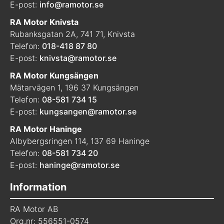
E-post:
info@ramotor.se
RA Motor Knivsta
Rubanksgatan 2A, 741 71, Knivsta
Telefon:
018-418 87 80
E-post:
knivsta@ramotor.se
RA Motor Kungsängen
Mätarvägen 1, 196 37 Kungsängen
Telefon:
08-581 734 15
E-post:
kungsangen@ramotor.se
RA Motor Haninge
Albybergsringen 114, 137 69 Haninge
Telefon:
08-581 734 20
E-post:
haninge@ramotor.se
Information
RA Motor AB
Org.nr: 556551-0574