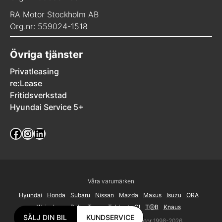
RA Motor Stockholm AB
Org.nr: 559024-1518
Övriga tjänster
Privatleasing
re:Lease
Fritidsverkstad
Hyundai Service 5+
Facebook
Instagram
LinkedIn
Våra varumärken
Hyundai
Honda
Subaru
Nissan
Mazda
Maxus
Isuzu
ORA
Weinsberg
Roller Team
Tabbert
CI
T@B
Knaus
SÄLJ DIN BIL
KUNDSERVICE
© Alla rättigheter Reserverade RA Motor 1998-2026