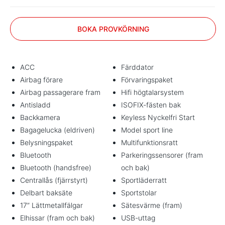
BOKA PROVKÖRNING
ACC
Färddator
Airbag förare
Förvaringspaket
Airbag passagerare fram
Hifi högtalarsystem
Antisladd
ISOFIX-fästen bak
Backkamera
Keyless Nyckelfri Start
Bagagelucka (eldriven)
Model sport line
Belysningspaket
Multifunktionsratt
Bluetooth
Parkeringssensorer (fram
Bluetooth (handsfree)
och bak)
Centrallås (fjärrstyrt)
Sportläderratt
Delbart baksäte
Sportstolar
17” Lättmetallfälgar
Sätesvärme (fram)
Elhissar (fram och bak)
USB-uttag