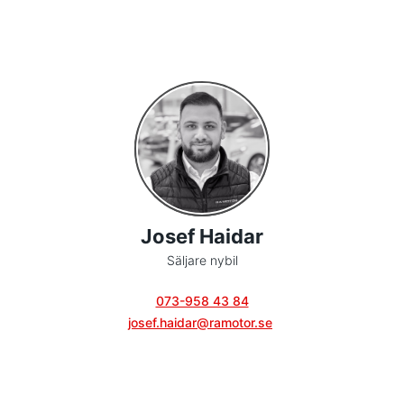
Josef Haidar
Säljare nybil
073-958 43 84
josef.haidar@ramotor.se