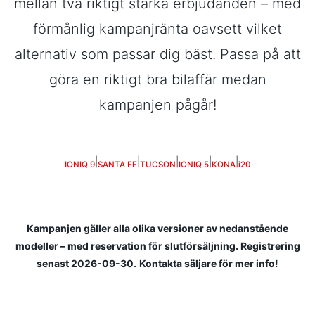
mellan två riktigt starka erbjudanden – med
förmånlig kampanjränta oavsett vilket
alternativ som passar dig bäst. Passa på att
göra en riktigt bra bilaffär medan
kampanjen pågår!
|
|
|
|
|
IONIQ 9
SANTA FE
TUCSON
IONIQ 5
KONA
i
20
Kampanjen gäller alla olika versioner av nedanstående
modeller – med reservation för slutförsäljning. Registrering
senast 2026-09-30.
Kontakta säljare för mer info!