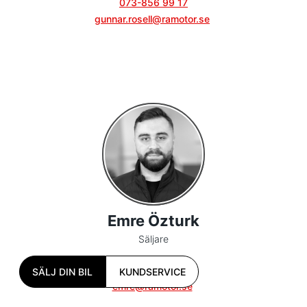
073-856 99 17
gunnar.rosell@ramotor.se
Emre Özturk
Säljare
076- 770 69 02
SÄLJ DIN BIL
KUNDSERVICE
emre@ramotor.se