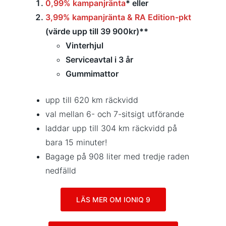
0,99% kampanjränta
*
eller
3,99% kampanjränta & RA Edition-pkt
(värde upp till 39 900kr)
**
Vinterhjul
Serviceavtal i 3 år
Gummimattor
upp till 620 km räckvidd
val mellan 6- och 7-sitsigt utförande
laddar upp till 304 km räckvidd på
bara 15 minuter!
Bagage på 908 liter med tredje raden
nedfälld
LÄS MER OM IONIQ 9