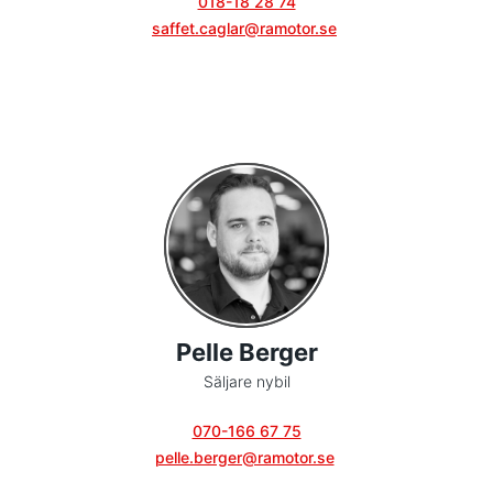
018-18 28 74
saffet.caglar@ramotor.se
Pelle Berger
Säljare nybil
070-166 67 75
pelle.berger@ramotor.se