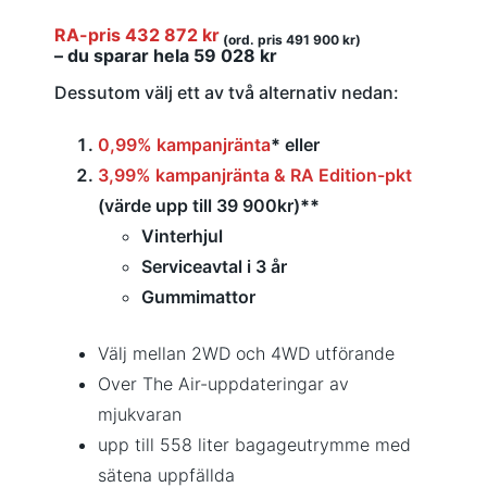
RA-pris 432 872 kr
(ord. pris 491 900 kr)
– du sparar hela 59 028 kr
Dessutom välj ett av två alternativ nedan:
0,99% kampanjränta
*
eller
3,99% kampanjränta & RA Edition-pkt
(värde upp till 39 900kr)
**
Vinterhjul
Serviceavtal i 3 år
Gummimattor
Välj mellan 2WD och 4WD utförande
Over The Air-uppdateringar av
mjukvaran
upp till 558 liter bagageutrymme med
sätena uppfällda