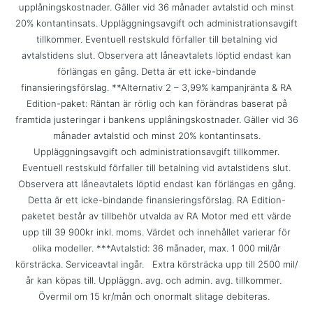
upplåningskostnader. Gäller vid 36 månader avtalstid och minst
20% kontantinsats. Uppläggningsavgift och administrationsavgift
tillkommer. Eventuell restskuld förfaller till betalning vid
avtalstidens slut. Observera att låneavtalets löptid endast kan
förlängas en gång. Detta är ett icke-bindande
finansieringsförslag. **Alternativ 2 – 3,99% kampanjränta & RA
Edition-paket: Räntan är rörlig och kan förändras baserat på
framtida justeringar i bankens upplåningskostnader. Gäller vid 36
månader avtalstid och minst 20% kontantinsats.
Uppläggningsavgift och administrationsavgift tillkommer.
Eventuell restskuld förfaller till betalning vid avtalstidens slut.
Observera att låneavtalets löptid endast kan förlängas en gång.
Detta är ett icke-bindande finansieringsförslag. RA Edition-
paketet består av tillbehör utvalda av RA Motor med ett värde
upp till 39 900kr inkl. moms. Värdet och innehållet varierar för
olika modeller. ***Avtalstid: 36 månader, max. 1 000 mil/år
körsträcka. Serviceavtal ingår. Extra körsträcka upp till 2500 mil/
år kan köpas till. Uppläggn. avg. och admin. avg. tillkommer.
Övermil om 15 kr/mån och onormalt slitage debiteras.