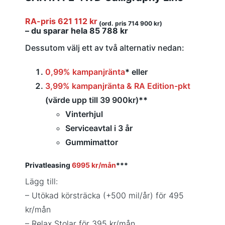
RA-pris 621 112 kr
(ord. pris 714 900 kr)
– du sparar hela 85 788 kr
Dessutom välj ett av två alternativ nedan:
0,99% kampanjränta
*
eller
3,99% kampanjränta & RA Edition-pkt
(värde upp till 39 900kr)
**
Vinterhjul
Serviceavtal i 3 år
Gummimattor
Privatleasing
6995 kr/mån
***
Lägg till:
– Utökad körsträcka (+500 mil/år) för 495
kr/mån
– Relax Stolar för 395 kr/mån