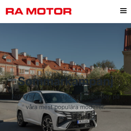
Sommarkampanj
Aldrig tidigare skådade erbjudanden på
våra mest populära modeller.