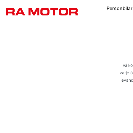
Personbilar
Välko
varje ö
levand