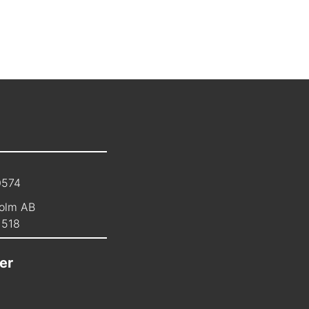
0574
olm AB
1518
er