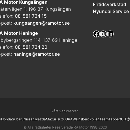
A Motor Kungsängen
Fritidsverkstad
ätarvägen 1, 196 37 Kungsängen
Hyundai Service
elefon:
08-581 734 15
-post:
kungsangen@ramotor.se
Facebook
Instagra
Linked
A Motor Haninge
lbybergsringen 114, 137 69 Haninge
elefon:
08-581 734 20
-post:
haninge@ramotor.se
Våra varumärken
i
Honda
Subaru
Nissan
Mazda
Maxus
Isuzu
ORA
Weinsberg
Roller Team
Tabbert
CI
T@
© Alla rättigheter Reserverade RA Motor 1998-2026