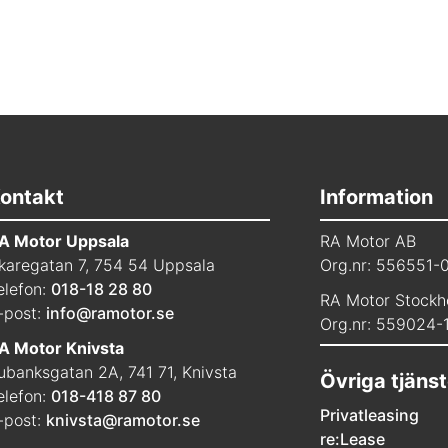
ontakt
Information
A Motor Uppsala
RA Motor AB
karegatan 7, 754 54 Uppsala
Org.nr: 556551-
elefon:
018-18 28 80
RA Motor Stockh
-post:
info@ramotor.se
Org.nr: 559024-
A Motor Knivsta
ubanksgatan 2A, 741 71, Knivsta
Övriga tjänst
elefon:
018-418 87 80
Privatleasing
-post:
knivsta@ramotor.se
re:Lease