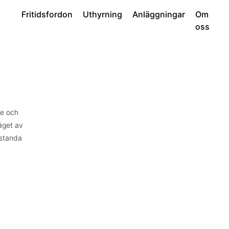
Fritidsfordon
Uthyrning
Anläggningar
Om
oss
se och
läget av
estanda