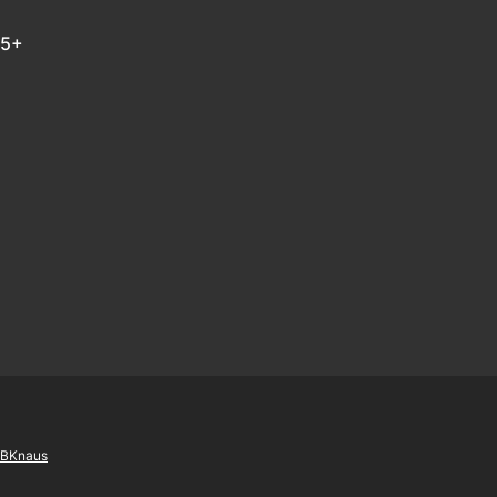
 5+
m
In
B
Knaus