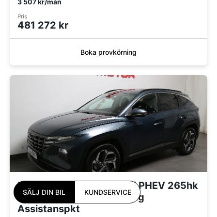
3 507 kr/mån
Pris
481 272 kr
Boka provkörning
Hyundai Tucson 1,6T-GDi PHEV 265hk
SÄLJ DIN BIL
KUNDSERVICE
4WD Advanced 360° Drag
Assistanspkt