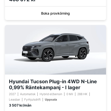
Boka provkörning
Hyundai Tucson Plug-in 4WD N-Line
0,99% Räntekampanj - I lager
2027
Automatisk
Hybrid el/bensin
0 Mil
288 HK
Leasbar
Fyrhjulsdrift
Uppsala
3 507 kr/mån