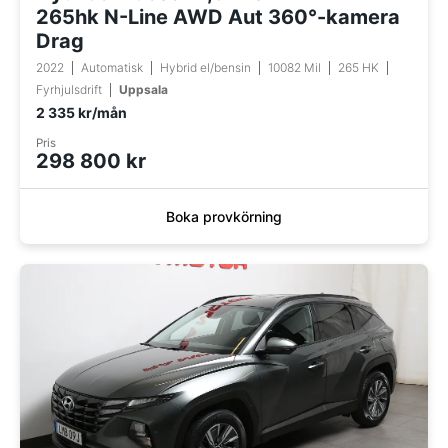
265hk N-Line AWD Aut 360°-kamera
Drag
2022
Automatisk
Hybrid el/bensin
10082 Mil
265 HK
Fyrhjulsdrift
Uppsala
2 335 kr/mån
Pris
298 800 kr
Boka provkörning