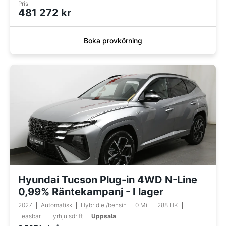
Pris
481 272 kr
Boka provkörning
Hyundai Tucson Plug-in 4WD N-Line
0,99% Räntekampanj - I lager
2027
Automatisk
Hybrid el/bensin
0 Mil
288 HK
Leasbar
Fyrhjulsdrift
Uppsala