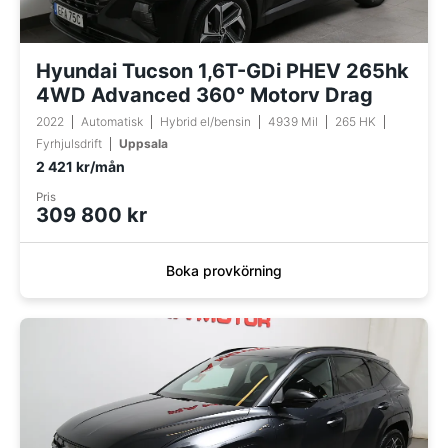
Hyundai Tucson 1,6T-GDi PHEV 265hk
4WD Advanced 360° Motorv Drag
2022
Automatisk
Hybrid el/bensin
4939 Mil
265 HK
Fyrhjulsdrift
Uppsala
2 421 kr/mån
Pris
309 800 kr
Boka provkörning