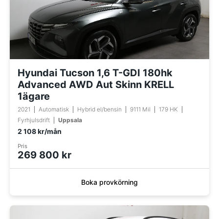
Hyundai Tucson 1,6 T-GDI 180hk
Advanced AWD Aut Skinn KRELL
1ägare
2021
Automatisk
Hybrid el/bensin
9111 Mil
179 HK
Fyrhjulsdrift
Uppsala
2 108 kr/mån
Pris
269 800 kr
Boka provkörning