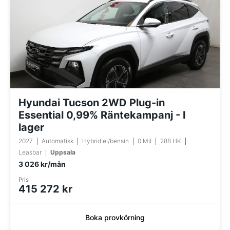
Hyundai Tucson 2WD Plug-in
Essential 0,99% Räntekampanj - I
lager
2027
Automatisk
Hybrid el/bensin
0 Mil
288 HK
Leasbar
Uppsala
3 026 kr/mån
Pris
415 272 kr
Boka provkörning