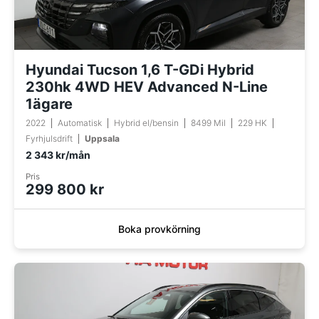
Hyundai Tucson 1,6 T-GDi Hybrid
230hk 4WD HEV Advanced N-Line
1ägare
2022
Automatisk
Hybrid el/bensin
8499 Mil
229 HK
Fyrhjulsdrift
Uppsala
2 343 kr/mån
Pris
299 800 kr
Boka provkörning