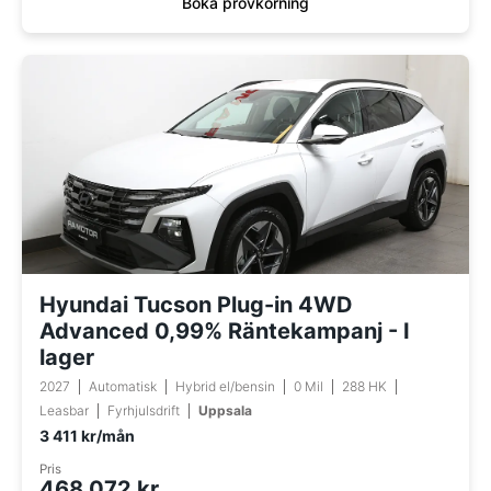
Boka provkörning
Hyundai Tucson Plug-in 4WD
Advanced 0,99% Räntekampanj - I
lager
2027
Automatisk
Hybrid el/bensin
0 Mil
288 HK
Leasbar
Fyrhjulsdrift
Uppsala
3 411 kr/mån
Pris
468 072 kr