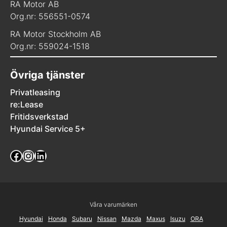
RA Motor AB
Org.nr: 556551-0574
RA Motor Stockholm AB
Org.nr: 559024-1518
Övriga tjänster
Privatleasing
re:Lease
Fritidsverkstad
Hyundai Service 5+
Facebook
Instagram
LinkedIn
Våra varumärken
Hyundai
Honda
Subaru
Nissan
Mazda
Maxus
Isuzu
ORA