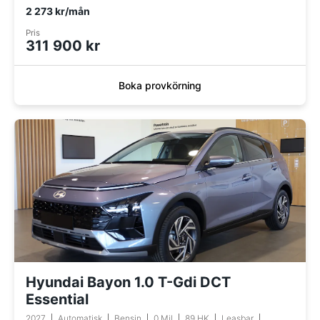
2 273 kr/mån
Pris
311 900 kr
Boka provkörning
Hyundai Bayon 1.0 T-Gdi DCT
Essential
2027
Automatisk
Bensin
0 Mil
89 HK
Leasbar