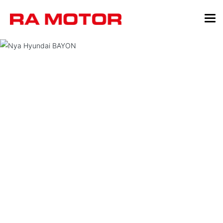
Nya BAYON.
Redo för nya höjder.