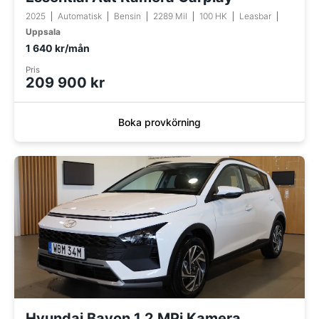
2025
Automatisk
Bensin
2289 Mil
100 HK
Leasbar
Uppsala
1 640 kr/mån
Pris
209 900 kr
Boka provkörning
Hyundai Bayon 1.2 MPi Kamera