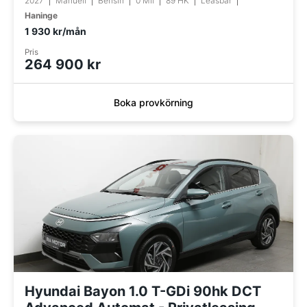
2027
Manuell
Bensin
0 Mil
89 HK
Leasbar
Haninge
1 930 kr/mån
Pris
264 900 kr
Boka provkörning
Hyundai Bayon 1.0 T-GDi 90hk DCT