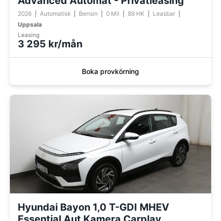
Advanced Automat - Privatleasing
2026
Automatisk
Bensin
0 Mil
89 HK
Leasbar
Uppsala
Leasing
3 295 kr/mån
Boka provkörning
Hyundai Bayon 1,0 T-GDI MHEV
Essential Aut Kamera Carplay