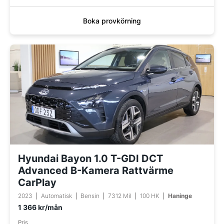
Boka provkörning
Hyundai Bayon 1.0 T-GDI DCT
Advanced B-Kamera Rattvärme
CarPlay
2023
Automatisk
Bensin
7312 Mil
100 HK
Haninge
1 366 kr/mån
Pris