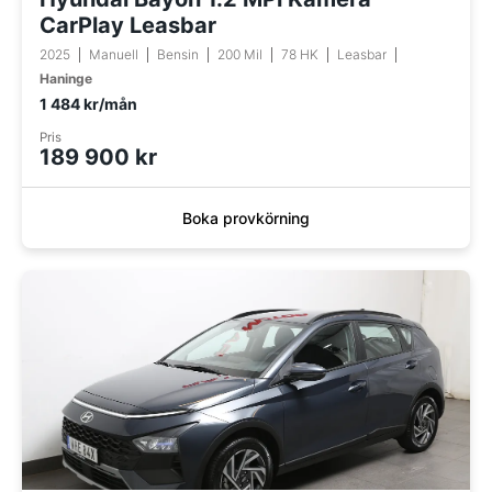
CarPlay Leasbar
2025
Manuell
Bensin
200 Mil
78 HK
Leasbar
Haninge
1 484 kr/mån
Pris
189 900 kr
Boka provkörning