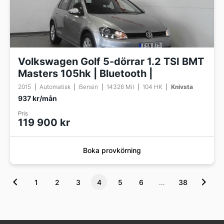
Volkswagen Golf 5-dörrar 1.2 TSI BMT
Masters 105hk | Bluetooth |
2015
Automatisk
Bensin
14326 Mil
104 HK
Knivsta
937 kr/mån
Pris
119 900 kr
Boka provkörning
1
2
3
4
5
6
…
38