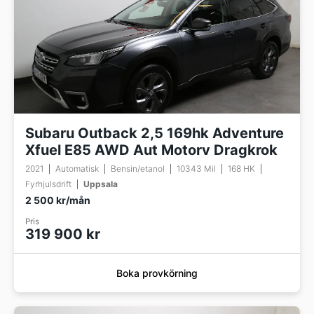
Subaru Outback 2,5 169hk Adventure
Xfuel E85 AWD Aut Motorv Dragkrok
2021
Automatisk
Bensin/etanol
10343 Mil
168 HK
Fyrhjulsdrift
Uppsala
2 500 kr/mån
Pris
319 900 kr
Boka provkörning