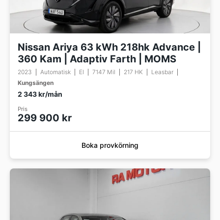
Nissan Ariya 63 kWh 218hk Advance |
360 Kam | Adaptiv Farth | MOMS
2023
Automatisk
El
7147 Mil
217 HK
Leasbar
Kungsängen
2 343 kr/mån
Pris
299 900 kr
Boka provkörning