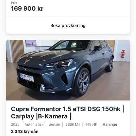
Pris
169 900 kr
Boka provkörning
Cupra Formentor 1.5 eTSI DSG 150hk |
Carplay |B-Kamera |
2025
Automatisk
Bensin
3886 Mil
149 HK
Haninge
2 343 kr/mån