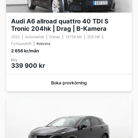
Audi A6 allroad quattro 40 TDI S
Tronic 204hk | Drag | B-Kamera
2022
Automatisk
Diesel
13759 Mil
203 HK
Fyrhjulsdrift
Knivsta
2 656 kr/mån
Pris
339 900 kr
Boka provkörning