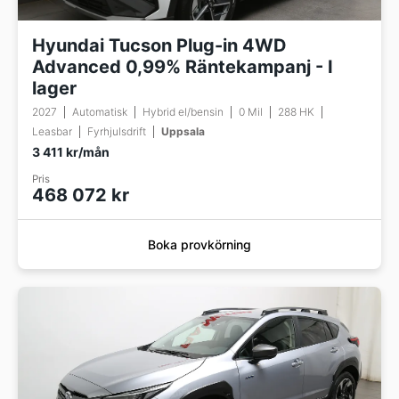
Hyundai Tucson Plug-in 4WD
Advanced 0,99% Räntekampanj - I
lager
2027
Automatisk
Hybrid el/bensin
0 Mil
288 HK
Leasbar
Fyrhjulsdrift
Uppsala
3 411 kr/mån
Pris
468 072 kr
Boka provkörning