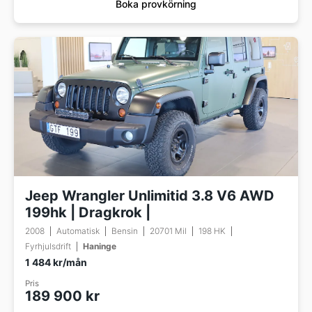
Boka provkörning
Jeep Wrangler Unlimitid 3.8 V6 AWD
199hk | Dragkrok |
2008
Automatisk
Bensin
20701 Mil
198 HK
Fyrhjulsdrift
Haninge
1 484 kr/mån
Pris
189 900 kr