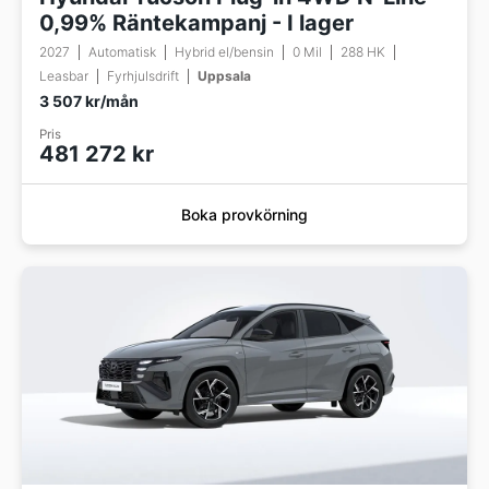
0,99% Räntekampanj - I lager
2027
Automatisk
Hybrid el/bensin
0 Mil
288 HK
Leasbar
Fyrhjulsdrift
Uppsala
3 507 kr/mån
Pris
481 272 kr
Boka provkörning