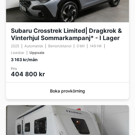
Subaru Crosstrek Limited| Dragkrok &
Vinterhjul Sommarkampanj* - I Lager
2025
Automatisk
Bensin/etanol
0 Mil
149 HK
Leasbar
Uppsala
3 163 kr/mån
Pris
404 800 kr
Boka provkörning