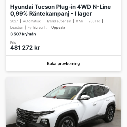
Hyundai Tucson Plug-in 4WD N-Line
0,99% Räntekampanj - I lager
2027
Automatisk
Hybrid el/bensin
0 Mil
288 HK
Leasbar
Fyrhjulsdrift
Uppsala
3 507 kr/mån
Pris
481 272 kr
Boka provkörning