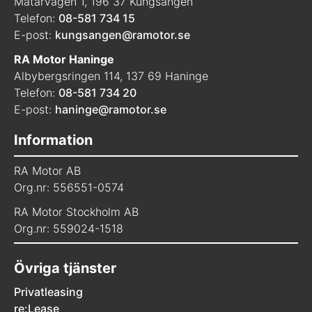
Mätarvägen 1, 196 37 Kungsängen
Telefon:
08-581 734 15
E-post:
kungsangen@ramotor.se
RA Motor Haninge
Albybergsringen 114, 137 69 Haninge
Telefon:
08-581 734 20
E-post:
haninge@ramotor.se
Information
RA Motor AB
Org.nr: 556551-0574
RA Motor Stockholm AB
Org.nr: 559024-1518
Övriga tjänster
Privatleasing
re:Lease