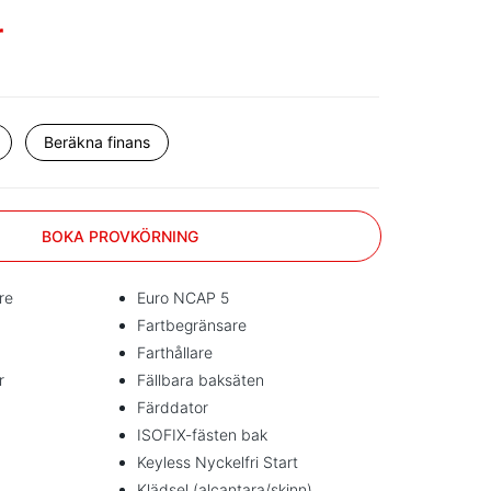
r
Beräkna finans
BOKA PROVKÖRNING
re
Euro NCAP 5
Fartbegränsare
Farthållare
r
Fällbara baksäten
Färddator
ISOFIX-fästen bak
Keyless Nyckelfri Start
Klädsel (alcantara/skinn)