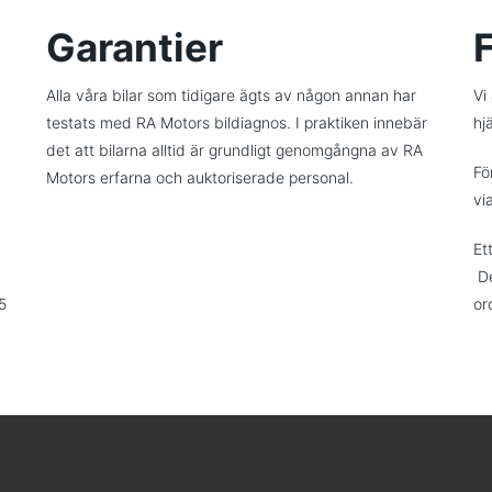
Garantier
Alla våra bilar som tidigare ägts av någon annan har
Vi
testats med RA Motors bildiagnos. I praktiken innebär
hjä
det att bilarna alltid är grundligt genomgångna av RA
Fö
Motors erfarna och auktoriserade personal.
vi
Et
De
5
or