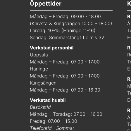
Öppettider
K
Måndag – Fredag: 09.00 - 18.00
R
(Knivsta & Kungsängen 10.00 - 18.00)
Å
Lördag: 10-15 (Haninge 11-16)
T
Söndag: Sommarstängt t.o.m v.32
E
Verkstad personbil
R
Uppsala
R
Måndag – Fredag: 07:00 - 17:00
T
Haninge
E
Måndag – Fredag: 07:00 - 17:00
R
Kungsängen
M
Måndag – Fredag: 07:00 - 16:30
T
Verkstad husbil
E
Besökstid
R
Måndag – Torsdag: 07.00 – 16.00
A
Fredag: 07.00 – 15.00
T
Telefontid
Sommar