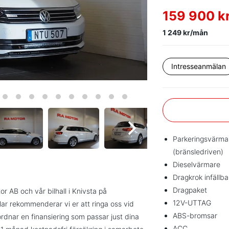
159 900 k
1 249 kr/mån
Intresseanmälan
Parkeringsvärma
(bränsledriven)
Dieselvärmare
Dragkrok infällba
Dragpaket
r AB och vår bilhall i Knivsta på
12V-UTTAG
ar rekommenderar vi er att ringa oss vid
ABS-bromsar
i ordnar en finansiering som passar just dina
ACC