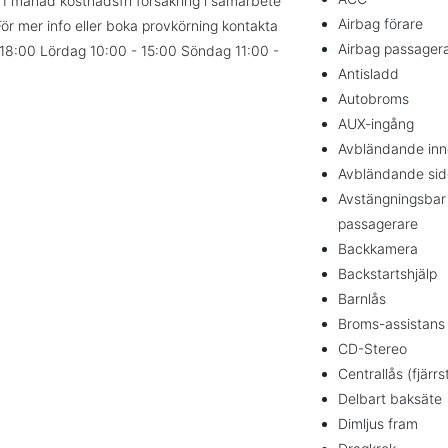
 1 månad kostnadsfri försäkring i samarbete
Airbag förare
 För mer info eller boka provkörning kontakta
Airbag passager
- 18:00 Lördag 10:00 - 15:00 Söndag 11:00 -
Antisladd
Autobroms
AUX-ingång
Avbländande inn
Avbländande sid
Avstängningsbar
passagerare
Backkamera
Backstartshjälp
Barnlås
Broms-assistans
CD-Stereo
Centrallås (fjärrs
Delbart baksäte
Dimljus fram