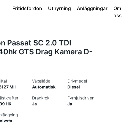
Fritidsfordon
Uthyrning
Anläggningar
Om
oss
n Passat SC 2.0 TDI
40hk GTS Drag Kamera D-
iltal
Växellåda
Drivmedel
6127 Mil
Automatisk
Diesel
ästkrafter
Dragkrok
Fyrhjulsdriven
39 HK
Ja
Ja
nläggning
nivsta