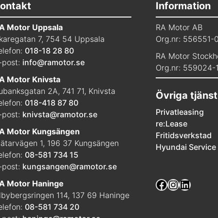
ontakt
Information
A Motor Uppsala
RA Motor AB
karegatan 7, 754 54 Uppsala
Org.nr: 556551-
elefon:
018-18 28 80
RA Motor Stockh
-post:
info@ramotor.se
Org.nr: 559024-
A Motor Knivsta
ubanksgatan 2A, 741 71, Knivsta
Övriga tjänst
elefon:
018-418 87 80
Privatleasing
-post:
knivsta@ramotor.se
re:Lease
A Motor Kungsängen
Fritidsverkstad
ätarvägen 1, 196 37 Kungsängen
Hyundai Service
elefon:
08-581 734 15
-post:
kungsangen@ramotor.se
Facebook
Instagra
Linked
A Motor Haninge
lbybergsringen 114, 137 69 Haninge
elefon:
08-581 734 20