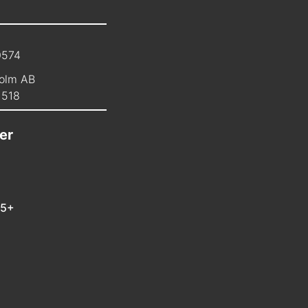
0574
olm AB
1518
er
 5+
m
In