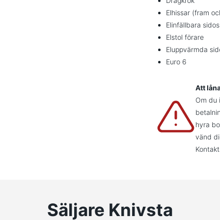
Dragkrok
Elhissar (fram o
Elinfällbara sido
Elstol förare
Eluppvärmda sid
Euro 6
Att lån
Om du in
betalni
hyra bo
vänd di
Kontakt
Säljare Knivsta