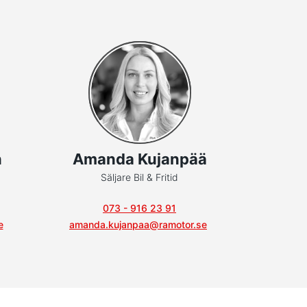
n
Amanda Kujanpää
Säljare Bil & Fritid
073 - 916 23 91
e
amanda.kujanpaa@ramotor.se