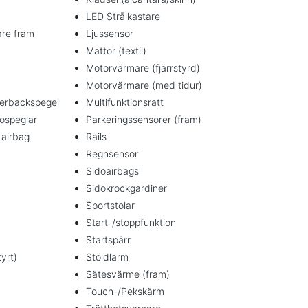
LED Strålkastare
are fram
Ljussensor
Mattor (textil)
Motorvärmare (fjärrstyrd)
Motorvärmare (med tidur)
erbackspegel
Multifunktionsratt
ospeglar
Parkeringssensorer (fram)
 airbag
Rails
Regnsensor
Sidoairbags
Sidokrockgardiner
Sportstolar
Start-/stoppfunktion
Startspärr
tyrt)
Stöldlarm
Sätesvärme (fram)
Touch-/Pekskärm