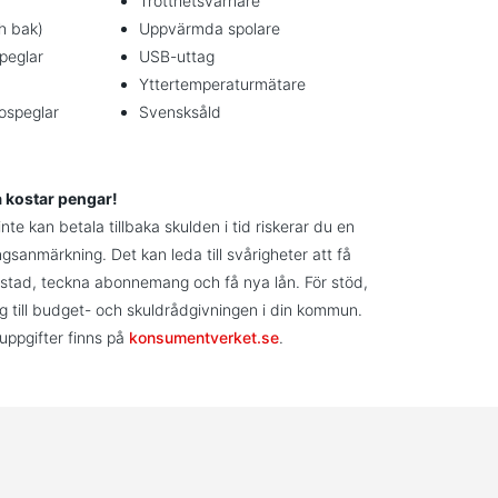
Trötthetsvarnare
ch bak)
Uppvärmda spolare
speglar
USB-uttag
Yttertemperaturmätare
ospeglar
Svensksåld
a kostar pengar!
te kan betala tillbaka skulden i tid riskerar du en
ngsanmärkning. Det kan leda till svårigheter att få
stad, teckna abonnemang och få nya lån. För stöd,
g till budget- och skuldrådgivningen i din kommun.
uppgifter finns på
konsumentverket.se
.