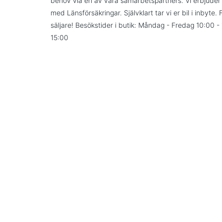
behov via en av våra samarbetspartners. Vi erbjuder
med Länsförsäkringar. Självklart tar vi er bil i inbyte.
säljare! Besökstider i butik: Måndag - Fredag 10:00 
15:00