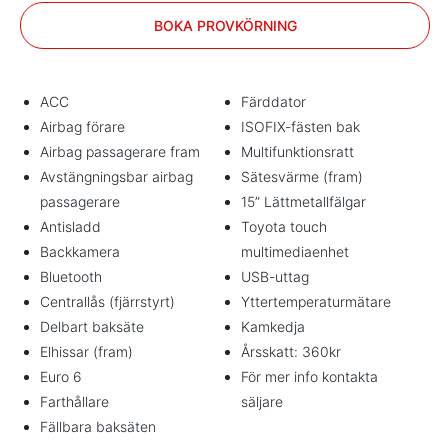
BOKA PROVKÖRNING
ACC
Färddator
Airbag förare
ISOFIX-fästen bak
Airbag passagerare fram
Multifunktionsratt
Avstängningsbar airbag
Sätesvärme (fram)
passagerare
15” Lättmetallfälgar
Antisladd
Toyota touch
Backkamera
multimediaenhet
Bluetooth
USB-uttag
Centrallås (fjärrstyrt)
Yttertemperaturmätare
Delbart baksäte
Kamkedja
Elhissar (fram)
Årsskatt: 360kr
Euro 6
För mer info kontakta
Farthållare
säljare
Fällbara baksäten