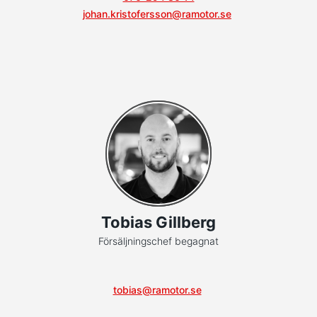
johan.kristofersson@ramotor.se
Tobias Gillberg
Försäljningschef begagnat
tobias@ramotor.se