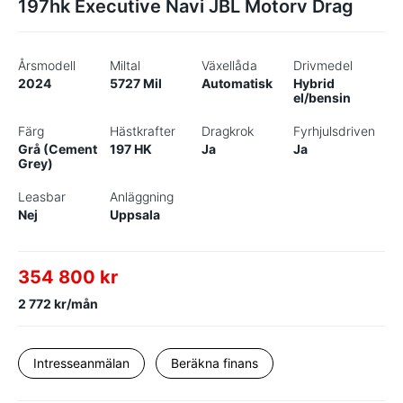
197hk Executive Navi JBL Motorv Drag
Årsmodell
Miltal
Växellåda
Drivmedel
2024
5727 Mil
Automatisk
Hybrid
el/bensin
Färg
Hästkrafter
Dragkrok
Fyrhjulsdriven
Grå (Cement
197 HK
Ja
Ja
Grey)
Leasbar
Anläggning
Nej
Uppsala
354 800 kr
2 772 kr/mån
Intresseanmälan
Beräkna finans