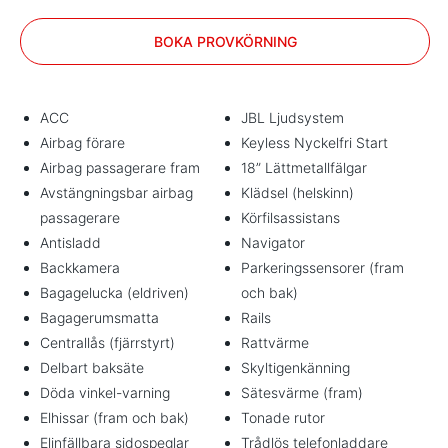
BOKA PROVKÖRNING
ACC
JBL Ljudsystem
Airbag förare
Keyless Nyckelfri Start
Airbag passagerare fram
18” Lättmetallfälgar
Avstängningsbar airbag
Klädsel (helskinn)
passagerare
Körfilsassistans
Antisladd
Navigator
Backkamera
Parkeringssensorer (fram
Bagagelucka (eldriven)
och bak)
Bagagerumsmatta
Rails
Centrallås (fjärrstyrt)
Rattvärme
Delbart baksäte
Skyltigenkänning
Döda vinkel-varning
Sätesvärme (fram)
Elhissar (fram och bak)
Tonade rutor
Elinfällbara sidospeglar
Trådlös telefonladdare