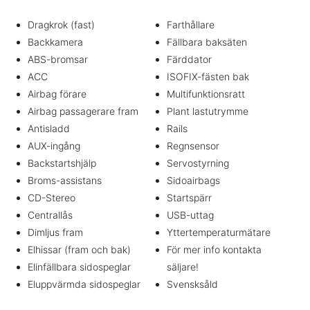
Dragkrok (fast)
Farthållare
Backkamera
Fällbara baksäten
ABS-bromsar
Färddator
ACC
ISOFIX-fästen bak
Airbag förare
Multifunktionsratt
Airbag passagerare fram
Plant lastutrymme
Antisladd
Rails
AUX-ingång
Regnsensor
Backstartshjälp
Servostyrning
Broms-assistans
Sidoairbags
CD-Stereo
Startspärr
Centrallås
USB-uttag
Dimljus fram
Yttertemperaturmätare
Elhissar (fram och bak)
För mer info kontakta
Elinfällbara sidospeglar
säljare!
Eluppvärmda sidospeglar
Svensksåld