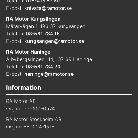
Telefon:
018-418 87 80
E-post:
knivsta@ramotor.se
RA Motor Kungsängen
Mätarvägen 1, 196 37 Kungsängen
Telefon:
08-581 734 15
E-post:
kungsangen@ramotor.se
RA Motor Haninge
Albybergsringen 114, 137 69 Haninge
Telefon:
08-581 734 20
E-post:
haninge@ramotor.se
Information
RA Motor AB
Org.nr: 556551-0574
RA Motor Stockholm AB
Org.nr: 559024-1518