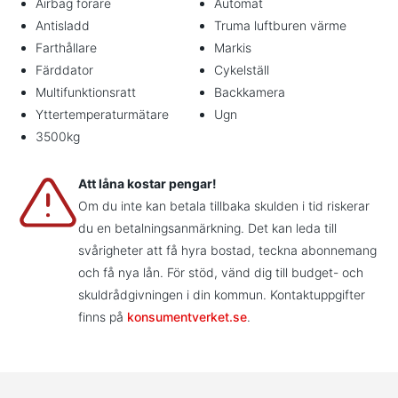
Airbag förare
Automat
Antisladd
Truma luftburen värme
Farthållare
Markis
Färddator
Cykelställ
Multifunktionsratt
Backkamera
Yttertemperaturmätare
Ugn
3500kg
Att låna kostar pengar!
Om du inte kan betala tillbaka skulden i tid riskerar
du en betalningsanmärkning. Det kan leda till
svårigheter att få hyra bostad, teckna abonnemang
och få nya lån. För stöd, vänd dig till budget- och
skuldrådgivningen i din kommun. Kontaktuppgifter
finns på
konsumentverket.se
.