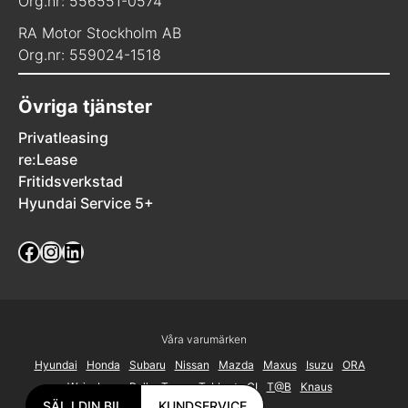
Org.nr: 556551-0574
RA Motor Stockholm AB
Org.nr: 559024-1518
Övriga tjänster
Privatleasing
re:Lease
Fritidsverkstad
Hyundai Service 5+
Facebook
Instagram
LinkedIn
Våra varumärken
Hyundai
Honda
Subaru
Nissan
Mazda
Maxus
Isuzu
ORA
Weinsberg
Roller Team
Tabbert
CI
T@B
Knaus
SÄLJ DIN BIL
KUNDSERVICE