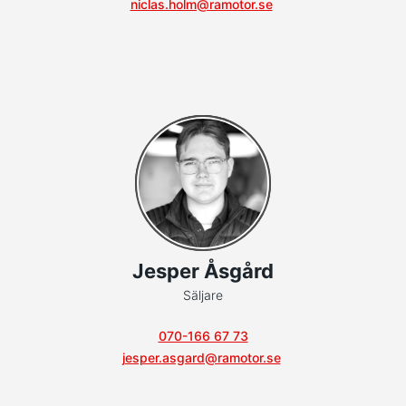
niclas.holm@ramotor.se
Jesper Åsgård
Säljare
070-166 67 73
jesper.asgard@ramotor.se