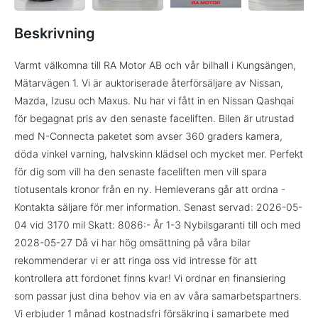
Beskrivning
Varmt välkomna till RA Motor AB och vår bilhall i Kungsängen,
Mätarvägen 1. Vi är auktoriserade återförsäljare av Nissan,
Mazda, Izusu och Maxus. Nu har vi fått in en Nissan Qashqai
för begagnat pris av den senaste faceliften. Bilen är utrustad
med N-Connecta paketet som avser 360 graders kamera,
döda vinkel varning, halvskinn klädsel och mycket mer. Perfekt
för dig som vill ha den senaste faceliften men vill spara
tiotusentals kronor från en ny. Hemleverans går att ordna -
Kontakta säljare för mer information. Senast servad: 2026-05-
04 vid 3170 mil Skatt: 8086:- År 1-3 Nybilsgaranti till och med
2028-05-27 Då vi har hög omsättning på våra bilar
rekommenderar vi er att ringa oss vid intresse för att
kontrollera att fordonet finns kvar! Vi ordnar en finansiering
som passar just dina behov via en av våra samarbetspartners.
Vi erbjuder 1 månad kostnadsfri försäkring i samarbete med