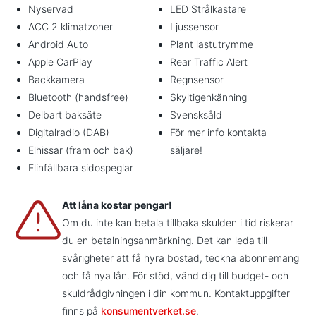
Nyservad
LED Strålkastare
ACC 2 klimatzoner
Ljussensor
Android Auto
Plant lastutrymme
Apple CarPlay
Rear Traffic Alert
Backkamera
Regnsensor
Bluetooth (handsfree)
Skyltigenkänning
Delbart baksäte
Svensksåld
Digitalradio (DAB)
För mer info kontakta
Elhissar (fram och bak)
säljare!
Elinfällbara sidospeglar
Att låna kostar pengar!
Om du inte kan betala tillbaka skulden i tid riskerar
du en betalningsanmärkning. Det kan leda till
svårigheter att få hyra bostad, teckna abonnemang
och få nya lån. För stöd, vänd dig till budget- och
skuldrådgivningen i din kommun. Kontaktuppgifter
finns på
konsumentverket.se
.