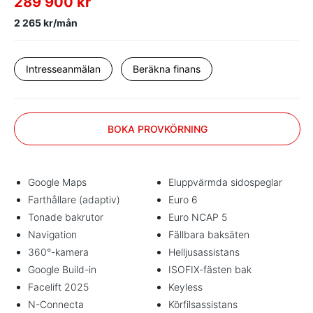
289 900 kr
2 265 kr/mån
Intresseanmälan
Beräkna finans
BOKA PROVKÖRNING
Google Maps
Eluppvärmda sidospeglar
Farthållare (adaptiv)
Euro 6
Tonade bakrutor
Euro NCAP 5
Navigation
Fällbara baksäten
360°-kamera
Helljusassistans
Google Build-in
ISOFIX-fästen bak
Facelift 2025
Keyless
N-Connecta
Körfilsassistans