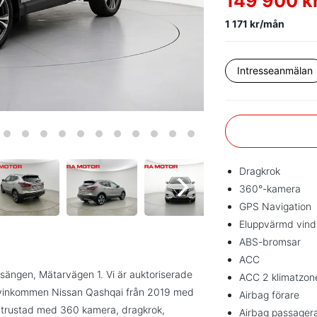
149 900 k
1 171 kr/mån
Intresseanmälan
Dragkrok
360°-kamera
GPS Navigation
Eluppvärmd vind
ABS-bromsar
ACC
gsängen, Mätarvägen 1. Vi är auktoriserade
ACC 2 klimatzon
 Nyinkommen Nissan Qashqai från 2019 med
Airbag förare
r utrustad med 360 kamera, dragkrok,
Airbag passager