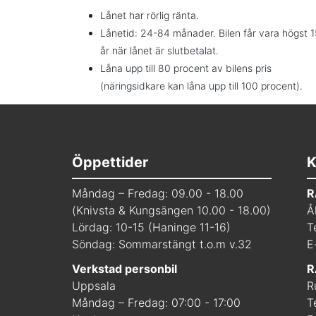
Lånet har rörlig ränta.
Lånetid: 24-84 månader. Bilen får vara högst 1
år när lånet är slutbetalat.
Låna upp till 80 procent av bilens pris
(näringsidkare kan låna upp till 100 procent).
Öppettider
K
Måndag – Fredag: 09.00 - 18.00
R
(Knivsta & Kungsängen 10.00 - 18.00)
Å
Lördag: 10-15 (Haninge 11-16)
T
Söndag: Sommarstängt t.o.m v.32
E
Verkstad personbil
R
Uppsala
R
Måndag – Fredag: 07:00 - 17:00
T