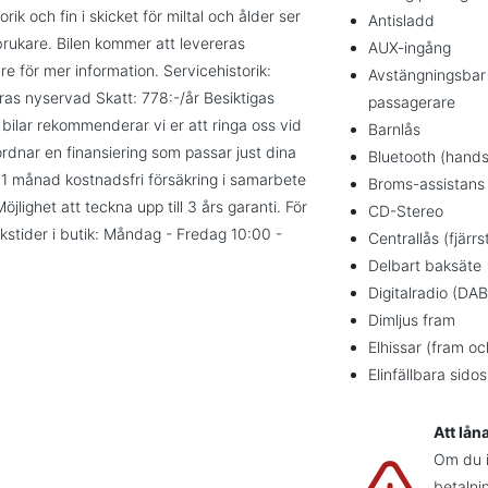
k och fin i skicket för miltal och ålder ser
Antisladd
rukare. Bilen kommer att levereras
AUX-ingång
e för mer information. Servicehistorik:
Avstängningsbar
as nyservad Skatt: 778:-/år Besiktigas
passagerare
ilar rekommenderar vi er att ringa oss vid
Barnlås
i ordnar en finansiering som passar just dina
Bluetooth (hands
 1 månad kostnadsfri försäkring i samarbete
Broms-assistans
Möjlighet att teckna upp till 3 års garanti. För
CD-Stereo
ökstider i butik: Måndag - Fredag 10:00 -
Centrallås (fjärrs
Delbart baksäte
Digitalradio (DAB
Dimljus fram
Elhissar (fram o
Elinfällbara sido
Att lån
Om du in
betalni