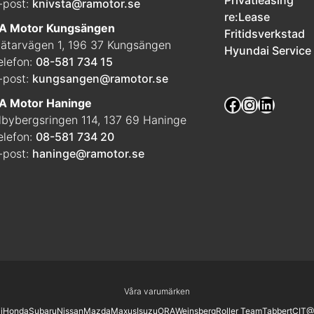
Privatleasing
-post:
knivsta@ramotor.se
re:Lease
A Motor Kungsängen
Fritidsverkstad
ätarvägen 1, 196 37 Kungsängen
Hyundai Service
elefon:
08-581 734 15
-post:
kungsangen@ramotor.se
Facebook
Instagra
Linked
A Motor Haninge
lbybergsringen 114, 137 69 Haninge
elefon:
08-581 734 20
-post:
haninge@ramotor.se
Våra varumärken
i
Honda
Subaru
Nissan
Mazda
Maxus
Isuzu
ORA
Weinsberg
Roller Team
Tabbert
CI
T@