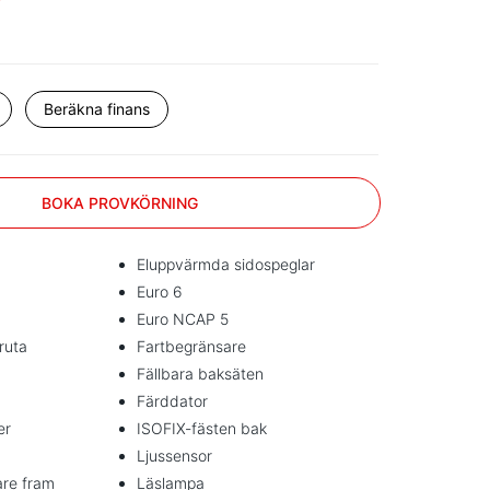
r
Beräkna finans
BOKA PROVKÖRNING
Eluppvärmda sidospeglar
Euro 6
Euro NCAP 5
ruta
Fartbegränsare
Fällbara baksäten
Färddator
er
ISOFIX-fästen bak
Ljussensor
are fram
Läslampa