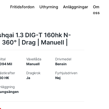
Fritidsfordon
Uthyrning
Anläggningar
Om
oss
hqai 1.3 DIG-T 160hk N-
 360° | Drag | Manuell |
iltal
Växellåda
Drivmedel
094 Mil
Manuell
Bensin
ästkrafter
Dragkrok
Fyrhjulsdriven
60 HK
Ja
Nej
nläggning
ungsängen