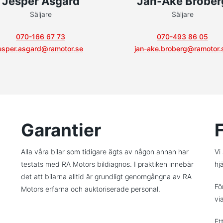
Jesper Åsgård
Jan-Åke Brober
Säljare
Säljare
070-166 67 73
070-493 86 05
esper.asgard@ramotor.se
jan-ake.broberg@ramotor.
Garantier
Alla våra bilar som tidigare ägts av någon annan har
Vi
testats med RA Motors bildiagnos. I praktiken innebär
hjä
det att bilarna alltid är grundligt genomgångna av RA
Fö
Motors erfarna och auktoriserade personal.
vi
Et