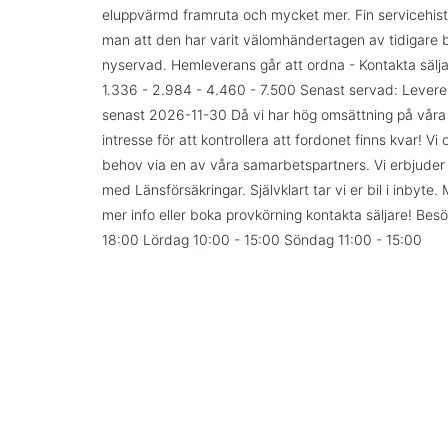
eluppvärmd framruta och mycket mer. Fin servicehistori
man att den har varit välomhändertagen av tidigare b
nyservad. Hemleverans går att ordna - Kontakta säljar
1.336 - 2.984 - 4.460 - 7.500 Senast servad: Leverer
senast 2026-11-30 Då vi har hög omsättning på våra b
intresse för att kontrollera att fordonet finns kvar! V
behov via en av våra samarbetspartners. Vi erbjuder
med Länsförsäkringar. Självklart tar vi er bil i inbyte. 
mer info eller boka provkörning kontakta säljare! Bes
18:00 Lördag 10:00 - 15:00 Söndag 11:00 - 15:00