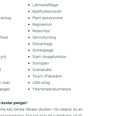
Lättmetallfälgar
Multifunktionsratt
 airbag
Plant lastutrymme
Regnsensor
Reservhjul
free)
Servostyrning
Sidoairbags
Sminkspegel
tyrt)
Start-/stoppfunktion
Startspärr
)
Svensksåld
Touch-/Pekskärm
ch bak)
USB-uttag
speglar
Yttertemperaturmätare
a kostar pengar!
te kan betala tillbaka skulden i tid riskerar du en
ngsanmärkning. Det kan leda till svårigheter att få