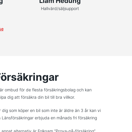
g
Liam Hedung
Hallvärd/säljsupport
se
Försäkringar
 är ombud för de flesta försäkringsbolag och kan
lpa dig att försäkra din bil till bra villkor.
r dig som köper en bil som inte är äldre än 3 år kan vi
a Länsförsäkringar erbjuda en månads fri försäkring
t annat alternativ är Folksam “Prova-på-försäkring”.