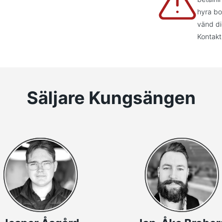
hyra bo
vänd di
Kontakt
Säljare Kungsängen