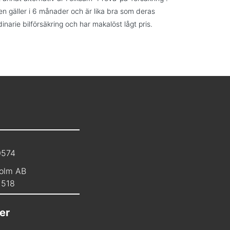
n gäller i 6 månader och är lika bra som deras
dinarie bilförsäkring och har makalöst lågt pris.
0574
olm AB
1518
er