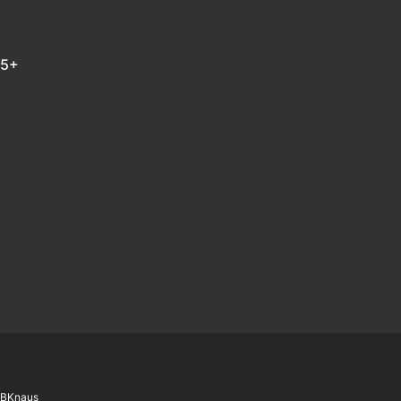
 5+
m
In
B
Knaus