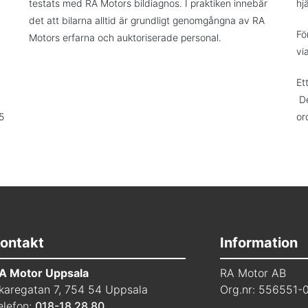
testats med RA Motors bildiagnos. I praktiken innebär
hjä
det att bilarna alltid är grundligt genomgångna av RA
Fö
Motors erfarna och auktoriserade personal.
vi
Et
De
5
or
ontakt
Information
A Motor Uppsala
RA Motor AB
karegatan 7, 754 54 Uppsala
Org.nr: 556551-
elefon:
018-18 28 80