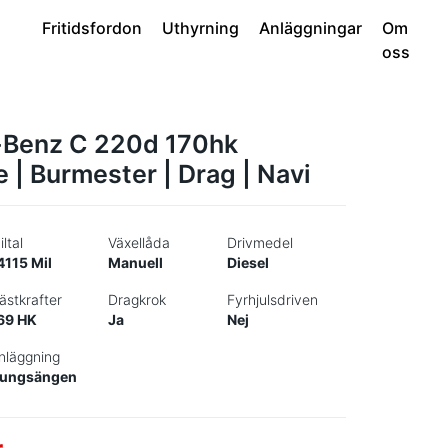
Fritidsfordon
Uthyrning
Anläggningar
Om
oss
Benz C 220d 170hk
 | Burmester | Drag | Navi
iltal
Växellåda
Drivmedel
4115 Mil
Manuell
Diesel
ästkrafter
Dragkrok
Fyrhjulsdriven
69 HK
Ja
Nej
nläggning
ungsängen