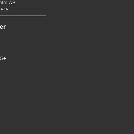
olm AB
1518
er
 5+
m
In