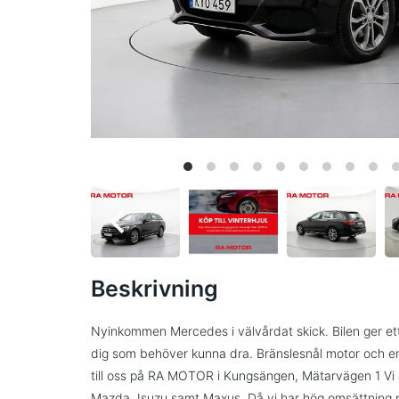
Beskrivning
Nyinkommen Mercedes i välvårdat skick. Bilen ger ett
dig som behöver kunna dra. Bränslesnål motor och en 
till oss på RA MOTOR i Kungsängen, Mätarvägen 1 Vi ä
Mazda, Isuzu samt Maxus. Då vi har hög omsättning p