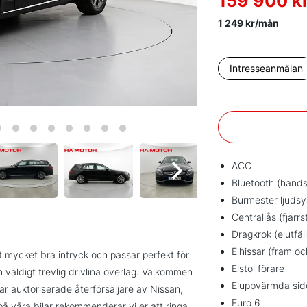
159 900 k
1 249 kr/mån
Intresseanmälan
ACC
Bluetooth (hands
Burmester ljuds
Centrallås (fjärrs
Dragkrok (elutfäl
Elhissar (fram o
 mycket bra intryck och passar perfekt för
Elstol förare
väldigt trevlig drivlina överlag. Välkommen
Eluppvärmda sid
r auktoriserade återförsäljare av Nissan,
Euro 6
å våra bilar rekommenderar vi er att ringa