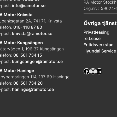
RA Motor Stockh
-post:
info@ramotor.se
Org.nr: 559024-
A Motor Knivsta
ubanksgatan 2A, 741 71, Knivsta
Övriga tjänst
elefon:
018-418 87 80
Privatleasing
-post:
knivsta@ramotor.se
re:Lease
A Motor Kungsängen
Fritidsverkstad
ätarvägen 1, 196 37 Kungsängen
Hyundai Service
elefon:
08-581 734 15
-post:
kungsangen@ramotor.se
Facebook
Instagra
Linked
A Motor Haninge
lbybergsringen 114, 137 69 Haninge
elefon:
08-581 734 20
-post:
haninge@ramotor.se