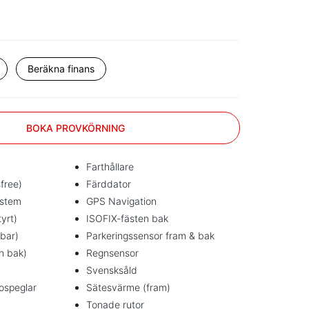
r
Beräkna finans
BOKA PROVKÖRNING
Farthållare
free)
Färddator
ystem
GPS Navigation
tyrt)
ISOFIX-fästen bak
lbar)
Parkeringssensor fram & bak
ch bak)
Regnsensor
Svensksåld
ospeglar
Sätesvärme (fram)
Tonade rutor