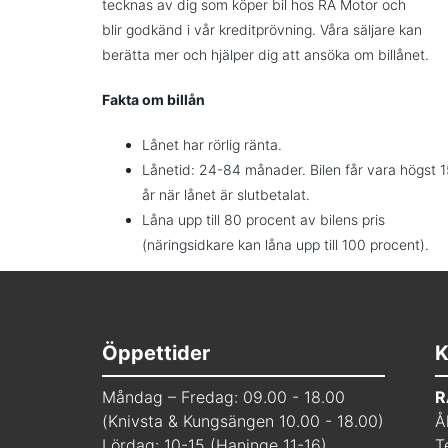
tecknas av dig som köper bil hos RA Motor och
blir godkänd i vår kreditprövning. Våra säljare kan
berätta mer och hjälper dig att ansöka om billånet.
Fakta om billån
Lånet har rörlig ränta.
Lånetid: 24-84 månader. Bilen får vara högst 1
år när lånet är slutbetalat.
Låna upp till 80 procent av bilens pris
(näringsidkare kan låna upp till 100 procent).
Öppettider
K
Måndag – Fredag: 09.00 - 18.00
R
(Knivsta & Kungsängen 10.00 - 18.00)
Å
Lördag: 10-15 (Haninge 11-16)
T