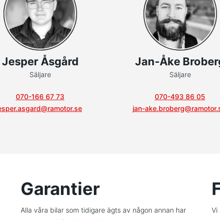
Jesper Åsgård
Jan-Åke Brober
Säljare
Säljare
070-166 67 73
070-493 86 05
esper.asgard@ramotor.se
jan-ake.broberg@ramotor.
Garantier
Alla våra bilar som tidigare ägts av någon annan har
Vi