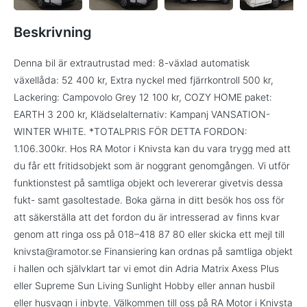
Beskrivning
Denna bil är extrautrustad med: 8-växlad automatisk
växellåda: 52 400 kr, Extra nyckel med fjärrkontroll 500 kr,
Lackering: Campovolo Grey 12 100 kr, COZY HOME paket:
EARTH 3 200 kr, Klädselalternativ: Kampanj VANSATION-
WINTER WHITE. *TOTALPRIS FÖR DETTA FORDON:
1.106.300kr. Hos RA Motor i Knivsta kan du vara trygg med att
du får ett fritidsobjekt som är noggrant genomgången. Vi utför
funktionstest på samtliga objekt och levererar givetvis dessa
fukt- samt gasoltestade. Boka gärna in ditt besök hos oss för
att säkerställa att det fordon du är intresserad av finns kvar
genom att ringa oss på 018–418 87 80 eller skicka ett mejl till
knivsta@ramotor.se Finansiering kan ordnas på samtliga objekt
i hallen och självklart tar vi emot din Adria Matrix Axess Plus
eller Supreme Sun Living Sunlight Hobby eller annan husbil
eller husvagn i inbyte. Välkommen till oss på RA Motor i Knivsta