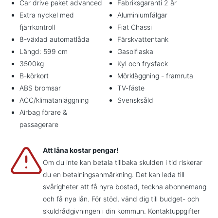
Car drive paket advanced
Fabriksgaranti 2 år
Extra nyckel med
Aluminiumfälgar
fjärrkontroll
Fiat Chassi
8-växlad automatlåda
Färskvattentank
Längd: 599 cm
Gasolflaska
3500kg
Kyl och frysfack
B-körkort
Mörkläggning - framruta
ABS bromsar
TV-fäste
ACC/klimatanläggning
Svensksåld
Airbag förare &
passagerare
Att låna kostar pengar!
Om du inte kan betala tillbaka skulden i tid riskerar
du en betalningsanmärkning. Det kan leda till
svårigheter att få hyra bostad, teckna abonnemang
och få nya lån. För stöd, vänd dig till budget- och
skuldrådgivningen i din kommun. Kontaktuppgifter