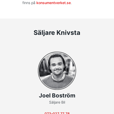
finns på
konsumentverket.se
.
Säljare Knivsta
Joel Boström
Säljare Bil
073-027 77 78