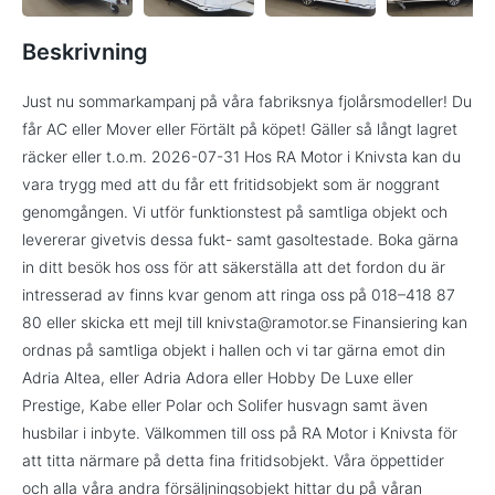
Beskrivning
Just nu sommarkampanj på våra fabriksnya fjolårsmodeller! Du
får AC eller Mover eller Förtält på köpet! Gäller så långt lagret
räcker eller t.o.m. 2026-07-31 Hos RA Motor i Knivsta kan du
vara trygg med att du får ett fritidsobjekt som är noggrant
genomgången. Vi utför funktionstest på samtliga objekt och
levererar givetvis dessa fukt- samt gasoltestade. Boka gärna
in ditt besök hos oss för att säkerställa att det fordon du är
intresserad av finns kvar genom att ringa oss på 018–418 87
80 eller skicka ett mejl till knivsta@ramotor.se Finansiering kan
ordnas på samtliga objekt i hallen och vi tar gärna emot din
Adria Altea, eller Adria Adora eller Hobby De Luxe eller
Prestige, Kabe eller Polar och Solifer husvagn samt även
husbilar i inbyte. Välkommen till oss på RA Motor i Knivsta för
att titta närmare på detta fina fritidsobjekt. Våra öppettider
och alla våra andra försäljningsobjekt hittar du på våran