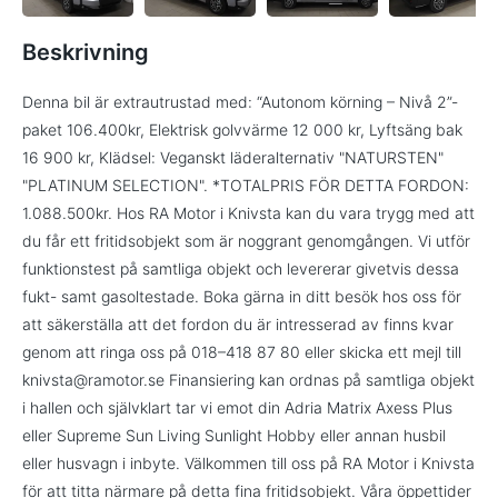
Beskrivning
Denna bil är extrautrustad med: “Autonom körning – Nivå 2”-
paket 106.400kr, Elektrisk golvvärme 12 000 kr, Lyftsäng bak
16 900 kr, Klädsel: Veganskt läderalternativ "NATURSTEN"
"PLATINUM SELECTION". *TOTALPRIS FÖR DETTA FORDON:
1.088.500kr. Hos RA Motor i Knivsta kan du vara trygg med att
du får ett fritidsobjekt som är noggrant genomgången. Vi utför
funktionstest på samtliga objekt och levererar givetvis dessa
fukt- samt gasoltestade. Boka gärna in ditt besök hos oss för
att säkerställa att det fordon du är intresserad av finns kvar
genom att ringa oss på 018–418 87 80 eller skicka ett mejl till
knivsta@ramotor.se Finansiering kan ordnas på samtliga objekt
i hallen och självklart tar vi emot din Adria Matrix Axess Plus
eller Supreme Sun Living Sunlight Hobby eller annan husbil
eller husvagn i inbyte. Välkommen till oss på RA Motor i Knivsta
för att titta närmare på detta fina fritidsobjekt. Våra öppettider