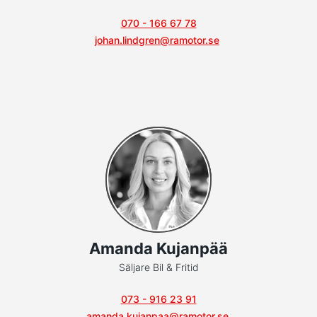
070 - 166 67 78
johan.lindgren@ramotor.se
Amanda Kujanpää
Säljare Bil & Fritid
073 - 916 23 91
amanda.kujanpaa@ramotor.se