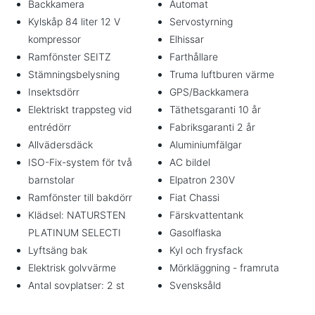
Backkamera
Automat
Kylskåp 84 liter 12 V
Servostyrning
kompressor
Elhissar
Ramfönster SEITZ
Farthållare
Stämningsbelysning
Truma luftburen värme
Insektsdörr
GPS/Backkamera
Elektriskt trappsteg vid
Täthetsgaranti 10 år
entrédörr
Fabriksgaranti 2 år
Allvädersdäck
Aluminiumfälgar
ISO-Fix-system för två
AC bildel
barnstolar
Elpatron 230V
Ramfönster till bakdörr
Fiat Chassi
Klädsel: NATURSTEN
Färskvattentank
PLATINUM SELECTI
Gasolflaska
Lyftsäng bak
Kyl och frysfack
Elektrisk golvvärme
Mörkläggning - framruta
Antal sovplatser: 2 st
Svensksåld