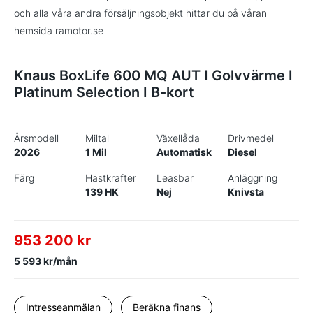
och alla våra andra försäljningsobjekt hittar du på våran
hemsida ramotor.se
Knaus BoxLife 600 MQ AUT I Golvvärme I
Platinum Selection I B-kort
Årsmodell
Miltal
Växellåda
Drivmedel
2026
1 Mil
Automatisk
Diesel
Färg
Hästkrafter
Leasbar
Anläggning
139 HK
Nej
Knivsta
953 200 kr
5 593 kr/mån
Intresseanmälan
Beräkna finans