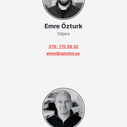
Emre Özturk
Säljare
076- 770 69 02
emre@ramotor.se