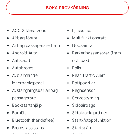
BOKA PROVKÖRNING
ACC 2 klimatzoner
Ljussensor
Airbag förare
Multifunktionsratt
Airbag passagerare fram
Nödsamtal
Android Auto
Parkeringssensorer (fram
Antisladd
och bak)
Autobroms
Rails
Avbländande
Rear Traffic Alert
innerbackspegel
Rattpaddlar
Avstängningsbar airbag
Regnsensor
passagerare
Servostyrning
Backstartshjälp
Sidoairbags
Barnlås
Sidokrockgardiner
Bluetooth (handsfree)
Start-/stoppfunktion
Broms-assistans
Startspärr