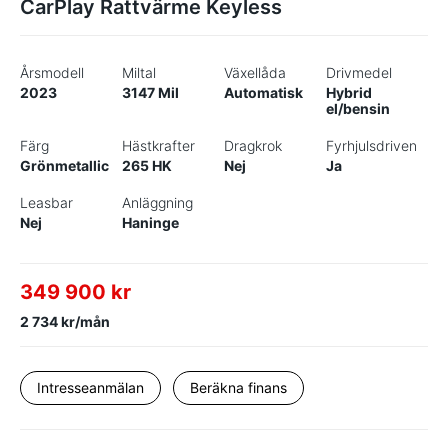
CarPlay Rattvärme Keyless
Årsmodell
Miltal
Växellåda
Drivmedel
2023
3147 Mil
Automatisk
Hybrid
el/bensin
Färg
Hästkrafter
Dragkrok
Fyrhjulsdriven
Grönmetallic
265 HK
Nej
Ja
Leasbar
Anläggning
Nej
Haninge
349 900 kr
2 734 kr/mån
Intresseanmälan
Beräkna finans