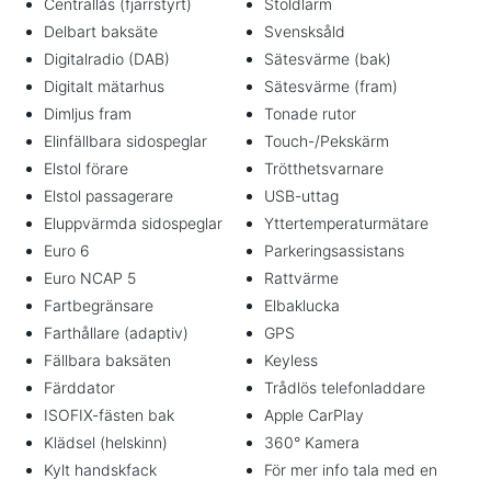
Centrallås (fjärrstyrt)
Stöldlarm
Delbart baksäte
Svensksåld
Digitalradio (DAB)
Sätesvärme (bak)
Digitalt mätarhus
Sätesvärme (fram)
Dimljus fram
Tonade rutor
Elinfällbara sidospeglar
Touch-/Pekskärm
Elstol förare
Trötthetsvarnare
Elstol passagerare
USB-uttag
Eluppvärmda sidospeglar
Yttertemperaturmätare
Euro 6
Parkeringsassistans
Euro NCAP 5
Rattvärme
Fartbegränsare
Elbaklucka
Farthållare (adaptiv)
GPS
Fällbara baksäten
Keyless
Färddator
Trådlös telefonladdare
ISOFIX-fästen bak
Apple CarPlay
Klädsel (helskinn)
360° Kamera
Kylt handskfack
För mer info tala med en