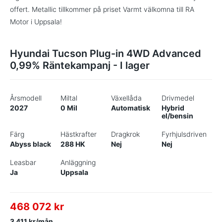
offert. Metallic tillkommer på priset Varmt välkomna till RA
Motor i Uppsala!
Hyundai Tucson Plug-in 4WD Advanced
0,99% Räntekampanj - I lager
Årsmodell
Miltal
Växellåda
Drivmedel
2027
0 Mil
Automatisk
Hybrid
el/bensin
Färg
Hästkrafter
Dragkrok
Fyrhjulsdriven
Abyss black
288 HK
Nej
Nej
Leasbar
Anläggning
Ja
Uppsala
468 072 kr
3 411 kr/mån