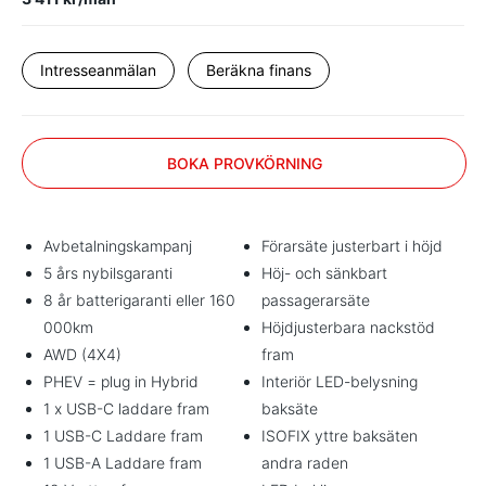
Intresseanmälan
Beräkna finans
BOKA PROVKÖRNING
Avbetalningskampanj
Förarsäte justerbart i höjd
5 års nybilsgaranti
Höj- och sänkbart
8 år batterigaranti eller 160
passagerarsäte
000km
Höjdjusterbara nackstöd
AWD (4X4)
fram
PHEV = plug in Hybrid
Interiör LED-belysning
1 x USB-C laddare fram
baksäte
1 USB-C Laddare fram
ISOFIX yttre baksäten
1 USB-A Laddare fram
andra raden