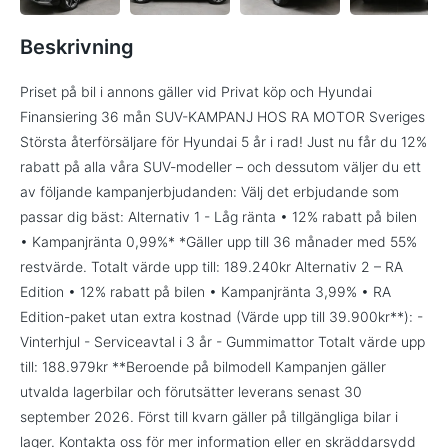
Beskrivning
Priset på bil i annons gäller vid Privat köp och Hyundai
Finansiering 36 mån SUV-KAMPANJ HOS RA MOTOR Sveriges
Största återförsäljare för Hyundai 5 år i rad! Just nu får du 12%
rabatt på alla våra SUV-modeller – och dessutom väljer du ett
av följande kampanjerbjudanden: Välj det erbjudande som
passar dig bäst: Alternativ 1 - Låg ränta • 12% rabatt på bilen
• Kampanjränta 0,99%* *Gäller upp till 36 månader med 55%
restvärde. Totalt värde upp till: 189.240kr Alternativ 2 – RA
Edition • 12% rabatt på bilen • Kampanjränta 3,99% • RA
Edition-paket utan extra kostnad (Värde upp till 39.900kr**): -
Vinterhjul - Serviceavtal i 3 år - Gummimattor Totalt värde upp
till: 188.979kr **Beroende på bilmodell Kampanjen gäller
utvalda lagerbilar och förutsätter leverans senast 30
september 2026. Först till kvarn gäller på tillgängliga bilar i
lager. Kontakta oss för mer information eller en skräddarsydd