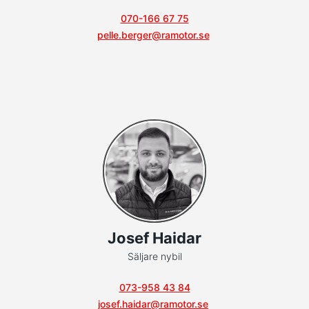
070-166 67 75
pelle.berger@ramotor.se
Josef Haidar
Säljare nybil
073-958 43 84
josef.haidar@ramotor.se