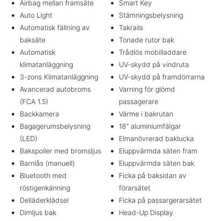
Airbag mellan framsäte
Smart Key
Auto Light
Stämningsbelysning
Automatisk fällning av
Takrails
baksäte
Tonade rutor bak
Automatisk
Trådlös mobilladdare
klimatanläggning
UV-skydd på vindruta
3-zons Klimatanläggning
UV-skydd på framdörrarna
Avancerad autobroms
Varning för glömd
(FCA 1.5)
passagerare
Backkamera
Värme i bakrutan
Bagagerumsbelysning
18" aluminiumfälgar
(LED)
Elmanövrerad baklucka
Bakspoiler med bromsljus
Eluppvärmda säten fram
Barnlås (manuell)
Eluppvärmda säten bak
Bluetooth med
Ficka på baksidan av
röstigenkänning
förarsätet
Delläderklädsel
Ficka på passargerarsätet
Dimljus bak
Head-Up Display