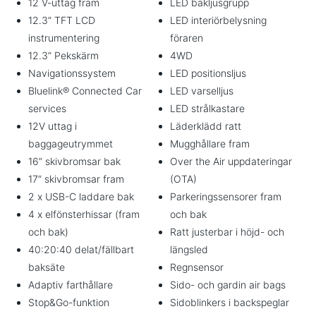
12 V-uttag fram
LED bakljusgrupp
12.3” TFT LCD
LED interiörbelysning
instrumentering
föraren
12.3” Pekskärm
4WD
Navigationssystem
LED positionsljus
Bluelink® Connected Car
LED varselljus
services
LED strålkastare
12V uttag i
Läderklädd ratt
baggageutrymmet
Mugghållare fram
16” skivbromsar bak
Over the Air uppdateringar
17” skivbromsar fram
(OTA)
2 x USB-C laddare bak
Parkeringssensorer fram
4 x elfönsterhissar (fram
och bak
och bak)
Ratt justerbar i höjd- och
40:20:40 delat/fällbart
längsled
baksäte
Regnsensor
Adaptiv farthållare
Sido- och gardin air bags
Stop&Go-funktion
Sidoblinkers i backspeglar