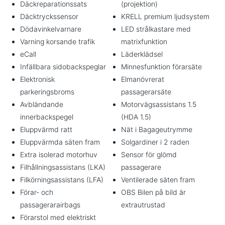
Däckreparationssats
(projektion)
Däcktryckssensor
KRELL premium ljudsystem
Dödavinkelvarnare
LED strålkastare med
Varning korsande trafik
matrixfunktion
eCall
Läderklädsel
Infällbara sidobackspeglar
Minnesfunktion förarsäte
Elektronisk
Elmanövrerat
parkeringsbroms
passagerarsäte
Avbländande
Motorvägsassistans 1.5
innerbackspegel
(HDA 1.5)
Eluppvärmd ratt
Nät i Bagageutrymme
Eluppvärmda säten fram
Solgardiner i 2 raden
Extra isolerad motorhuv
Sensor för glömd
Filhållningsassistans (LKA)
passagerare
Filkörningsassistans (LFA)
Ventilerade säten fram
Förar- och
OBS Bilen på bild är
passagerarairbags
extrautrustad
Förarstol med elektriskt