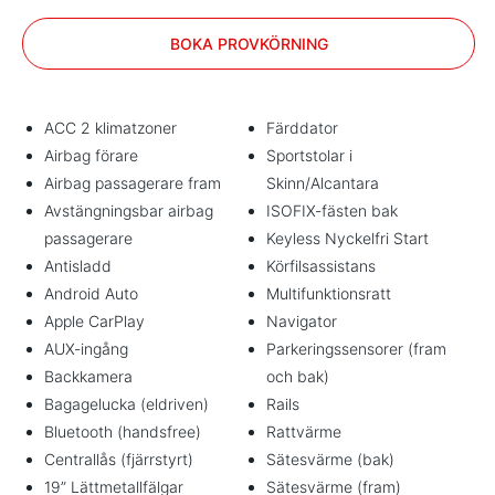
BOKA PROVKÖRNING
ACC 2 klimatzoner
Färddator
Airbag förare
Sportstolar i
Airbag passagerare fram
Skinn/Alcantara
Avstängningsbar airbag
ISOFIX-fästen bak
passagerare
Keyless Nyckelfri Start
Antisladd
Körfilsassistans
Android Auto
Multifunktionsratt
Apple CarPlay
Navigator
AUX-ingång
Parkeringssensorer (fram
Backkamera
och bak)
Bagagelucka (eldriven)
Rails
Bluetooth (handsfree)
Rattvärme
Centrallås (fjärrstyrt)
Sätesvärme (bak)
19” Lättmetallfälgar
Sätesvärme (fram)