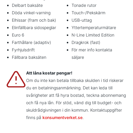
Delbart baksäte
Tonade rutor
Döda vinkel-varning
Touch-/Pekskärm
Elhissar (fram och bak)
USB-uttag
Elinfällbara sidospeglar
Yttertemperaturmätare
Euro 6
N-Line Limited Edition
Farthållare (adaptiv)
Dragkrok (fast)
Fyrhjulsdrift
För mer info kontakta
Fällbara baksäten
säljare
Att låna kostar pengar!
Om du inte kan betala tillbaka skulden i tid riskerar
du en betalningsanmärkning. Det kan leda till
svårigheter att få hyra bostad, teckna abonnemang
och få nya lån. För stöd, vänd dig till budget- och
skuldrådgivningen i din kommun. Kontaktuppgifter
finns på
konsumentverket.se
.