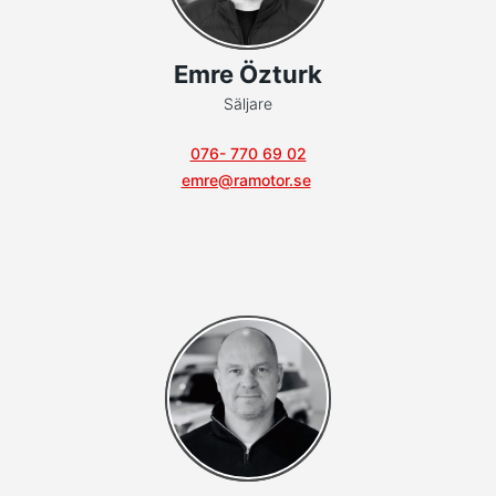
Emre Özturk
Säljare
076- 770 69 02
emre@ramotor.se