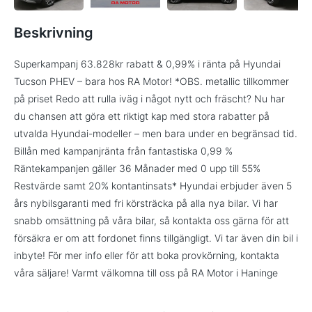
Beskrivning
Superkampanj 63.828kr rabatt & 0,99% i ränta på Hyundai
Tucson PHEV – bara hos RA Motor! *OBS. metallic tillkommer
på priset Redo att rulla iväg i något nytt och fräscht? Nu har
du chansen att göra ett riktigt kap med stora rabatter på
utvalda Hyundai-modeller – men bara under en begränsad tid.
Billån med kampanjränta från fantastiska 0,99 %
Räntekampanjen gäller 36 Månader med 0 upp till 55%
Restvärde samt 20% kontantinsats* Hyundai erbjuder även 5
års nybilsgaranti med fri körsträcka på alla nya bilar. Vi har
snabb omsättning på våra bilar, så kontakta oss gärna för att
försäkra er om att fordonet finns tillgängligt. Vi tar även din bil i
inbyte! För mer info eller för att boka provkörning, kontakta
våra säljare! Varmt välkomna till oss på RA Motor i Haninge