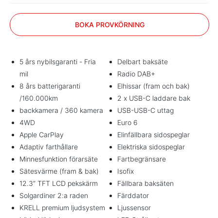
BOKA PROVKÖRNING
5 års nybilsgaranti - Fria
Delbart baksäte
mil
Radio DAB+
8 års batterigaranti
Elhissar (fram och bak)
/160.000km
2 x USB-C laddare bak
backkamera / 360 kamera
USB-USB-C uttag
4WD
Euro 6
Apple CarPlay
Elinfällbara sidospeglar
Adaptiv farthållare
Elektriska sidospeglar
Minnesfunktion förarsäte
Fartbegränsare
Sätesvärme (fram & bak)
Isofix
12.3” TFT LCD pekskärm
Fällbara baksäten
Solgardiner 2:a raden
Färddator
KRELL premium ljudsystem
Ljussensor