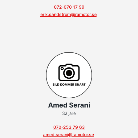
072-070 17 99
erik.sandstrom@ramotor.se
Amed Serani
Säljare
070-253 79 63
amed.serani@ramotor.se