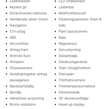
Läderklädsel
LED Strålkastare
Keyless go
Läslampa
Elmanövrerad baklucka
Multifunktionsratt
Ventilerade säten (fram)
Parkeringssensorer (fram &
Navigation
bak)
12V-uttag
Plant lastutrymme
ABS
Rails
Aircondition
Regnsensor
Airbag fram
Servostyrning
Android Auto
Sidoairbags
Antispinn
Sidokrockgardiner
Förarassistans
Start-/stoppfunktion
Avstängningsbar airbag
Startspärr
passagerare
Trötthetsvarnare
Backstartshjälp
Yttertemperaturmätare
Barnlås
Panoramatak
Handsfree-anslutning
19" Aluminumfälgar
Broms-assistans
Head-up display