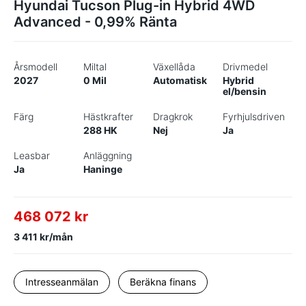
Hyundai Tucson Plug-in Hybrid 4WD
Advanced - 0,99% Ränta
Årsmodell
Miltal
Växellåda
Drivmedel
2027
0 Mil
Automatisk
Hybrid
el/bensin
Färg
Hästkrafter
Dragkrok
Fyrhjulsdriven
288 HK
Nej
Ja
Leasbar
Anläggning
Ja
Haninge
468 072 kr
3 411 kr/mån
Intresseanmälan
Beräkna finans