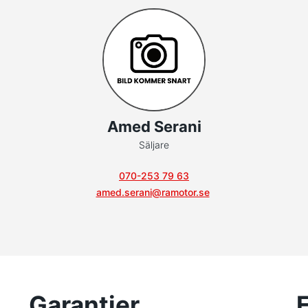
Amed Serani
Säljare
070-253 79 63
amed.serani@ramotor.se
Garantier