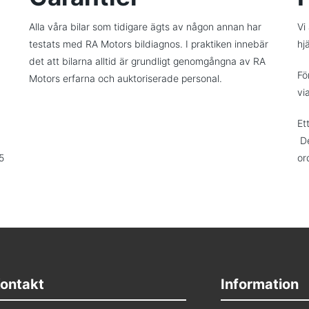
Alla våra bilar som tidigare ägts av någon annan har
Vi
testats med RA Motors bildiagnos. I praktiken innebär
hjä
det att bilarna alltid är grundligt genomgångna av RA
Fö
Motors erfarna och auktoriserade personal.
vi
Et
De
5
or
ontakt
Information