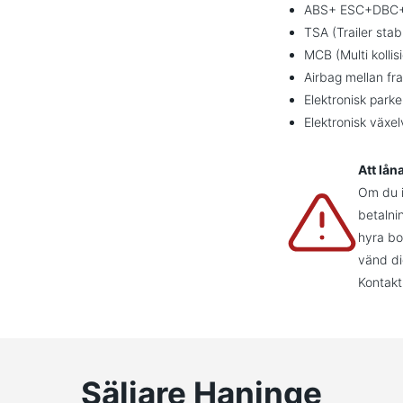
ABS+ ESC+DBC
TSA (Trailer stab
MCB (Multi kolli
Airbag mellan fr
Elektronisk park
Elektronisk växel
Att lån
Om du in
betalni
hyra bo
vänd di
Kontakt
Säljare Haninge