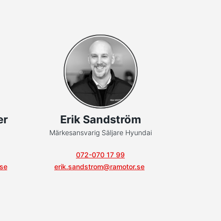
er
Erik Sandström
Märkesansvarig Säljare Hyundai
072-070 17 99
.se
erik.sandstrom@ramotor.se