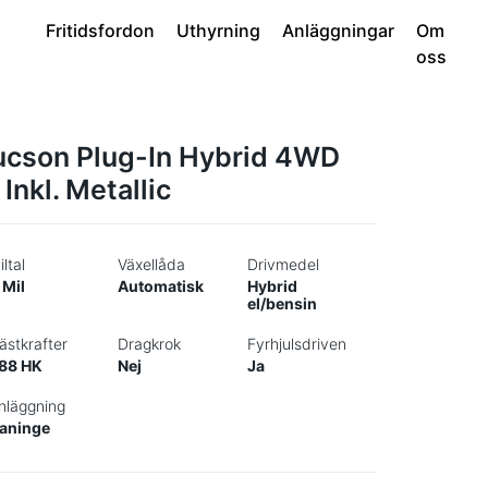
Fritidsfordon
Uthyrning
Anläggningar
Om
oss
ucson Plug-In Hybrid 4WD
 Inkl. Metallic
iltal
Växellåda
Drivmedel
 Mil
Automatisk
Hybrid
el/bensin
ästkrafter
Dragkrok
Fyrhjulsdriven
88 HK
Nej
Ja
nläggning
aninge