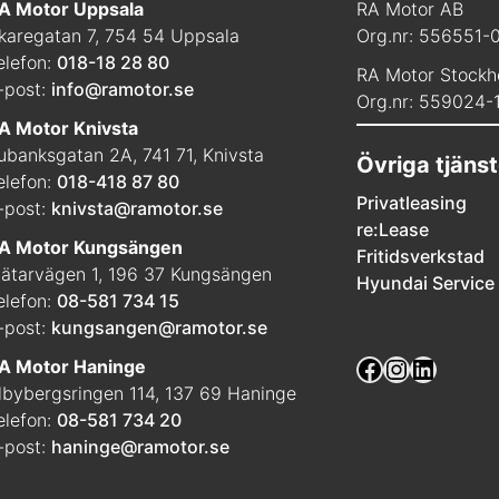
A Motor Uppsala
RA Motor AB
karegatan 7, 754 54 Uppsala
Org.nr: 556551-
elefon:
018-18 28 80
RA Motor Stockh
-post:
info@ramotor.se
Org.nr: 559024-
A Motor Knivsta
ubanksgatan 2A, 741 71, Knivsta
Övriga tjänst
elefon:
018-418 87 80
Privatleasing
-post:
knivsta@ramotor.se
re:Lease
A Motor Kungsängen
Fritidsverkstad
ätarvägen 1, 196 37 Kungsängen
Hyundai Service
elefon:
08-581 734 15
-post:
kungsangen@ramotor.se
Facebook
Instagra
Linked
A Motor Haninge
lbybergsringen 114, 137 69 Haninge
elefon:
08-581 734 20
-post:
haninge@ramotor.se