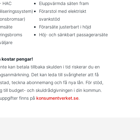
+ HAC
Eluppvärmda säten fram
iliseringssystem)
Förarstol med elektriskt
sionsbromsar)
svankstöd
amsäte
Förarsäte justerbart i höjd
eringsbroms
Höj- och sänkbart passagerarsäte
väljare
a kostar pengar!
te kan betala tillbaka skulden i tid riskerar du en
ngsanmärkning. Det kan leda till svårigheter att få
stad, teckna abonnemang och få nya lån. För stöd,
g till budget- och skuldrådgivningen i din kommun.
uppgifter finns på
konsumentverket.se
.