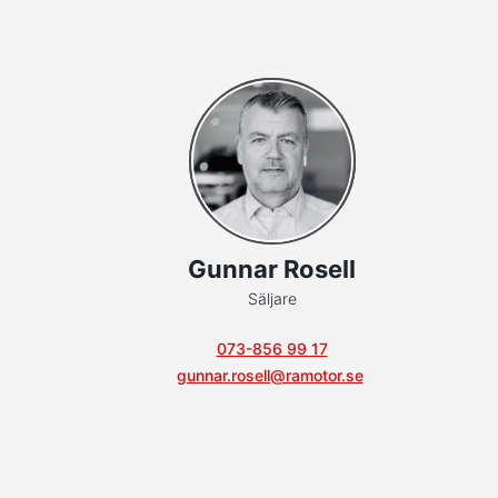
Gunnar Rosell
Säljare
073-856 99 17
gunnar.rosell@ramotor.se