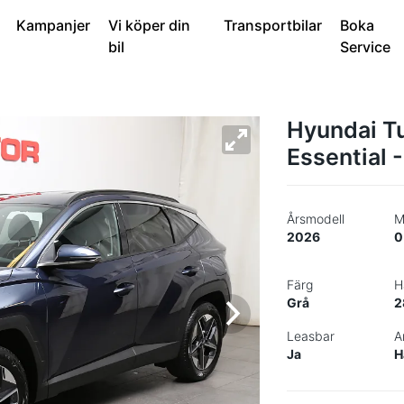
Kampanjer
Vi köper din
Transportbilar
Boka
bil
Service
Hyundai T
Essential -
Årsmodell
M
2026
0
Färg
H
Grå
2
Leasbar
A
Ja
H