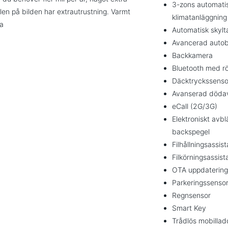
3-zons automati
ilen på bilden har extrautrustning. Varmt
klimatanläggning
la
Automatisk skylt
Avancerad auto
Backkamera
Bluetooth med r
Däcktryckssenso
Avanserad dödav
eCall (2G/3G)
Elektroniskt avb
backspegel
Filhållningsassis
Filkörningsassist
OTA uppdatering
Parkeringssenso
Regnsensor
Smart Key
Trådlös mobillad