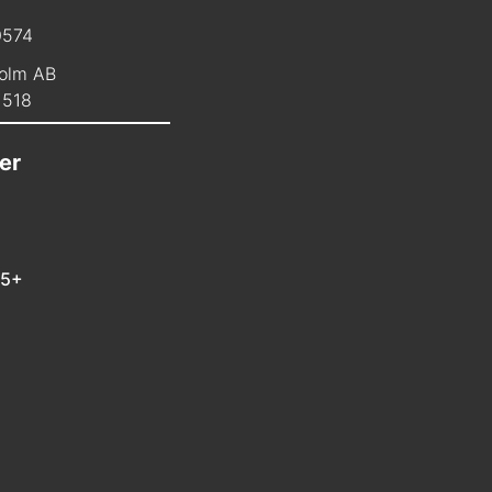
0574
olm AB
1518
er
 5+
m
In