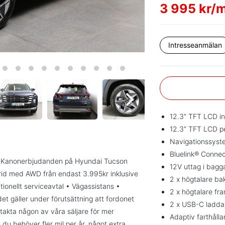
3 995 kr/
Intresseanmälan
12.3” TFT LCD i
12.3” TFT LCD 
Navigationssyst
Bluelink® Connec
rad! Kanonerbjudanden på Hyundai Tucson
12V uttag i bag
brid med AWD från endast 3.995kr inklusive
2 x högtalare ba
ationellt serviceavtal • Vägassistans •
2 x högtalare fr
 gäller under förutsättning att fordonet
2 x USB-C ladda
takta någon av våra säljare för mer
Adaptiv farthålla
 du behöver fler mil per år, något extra