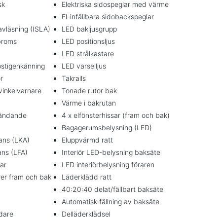
sk
Elektriska sidospeglar med värme
El-infällbara sidobackspeglar
avläsning (ISLA)
LED bakljusgrupp
broms
LED positionsljus
LED strålkastare
östigenkänning
LED varselljus
r
Takrails
inkelvarnare
Tonade rutor bak
Värme i bakrutan
ländande
4 x elfönsterhissar (fram och bak)
Bagagerumsbelysning (LED)
tans (LKA)
Eluppvärmd ratt
ans (LFA)
Interiör LED-belysning baksäte
ar
LED interiörbelysning föraren
rer fram och bak
Läderklädd ratt
40:20:40 delat/fällbart baksäte
Automatisk fällning av baksäte
dare
Delläderklädsel