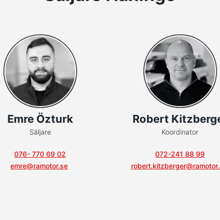
Emre Özturk
Robert Kitzberg
Säljare
Koordinator
076- 770 69 02
072-241 88 99
emre@ramotor.se
robert.kitzberger@ramotor