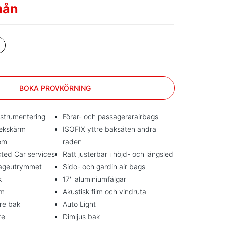
mån
BOKA PROVKÖRNING
nstrumentering
Förar- och passagerarairbags
pekskärm
ISOFIX yttre baksäten andra
em
raden
ted Car services
Ratt justerbar i höjd- och längsled
gageutrymmet
Sido- och gardin air bags
k
17'' aluminiumfälgar
am
Akustisk film och vindruta
re bak
Auto Light
re
Dimljus bak