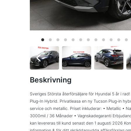
Beskrivning
Sveriges Största återförsäljare för Hyundai 5 år i 
Plug-In Hybrid. Privatleasa en ny Tucson Plug-in hy
service och metallic. Priset inkluderar: • Metallic • N
3000mil / 36 Månader • Vagnskadegaranti Erbjudandet
kan levereras till kund senast den 1 augusti 2026 Kon
information & för ditt skräddarsydda affärsförslag om