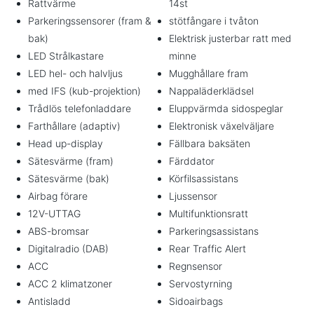
Rattvärme
14st
Parkeringssensorer (fram &
stötfångare i tvåton
bak)
Elektrisk justerbar ratt med
LED Strålkastare
minne
LED hel- och halvljus
Mugghållare fram
med IFS (kub-projektion)
Nappaläderklädsel
Trådlös telefonladdare
Eluppvärmda sidospeglar
Farthållare (adaptiv)
Elektronisk växelväljare
Head up-display
Fällbara baksäten
Sätesvärme (fram)
Färddator
Sätesvärme (bak)
Körfilsassistans
Airbag förare
Ljussensor
12V-UTTAG
Multifunktionsratt
ABS-bromsar
Parkeringsassistans
Digitalradio (DAB)
Rear Traffic Alert
ACC
Regnsensor
ACC 2 klimatzoner
Servostyrning
Antisladd
Sidoairbags