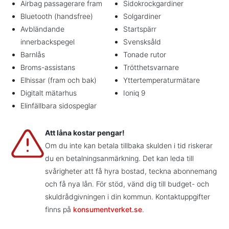
Airbag passagerare fram
Sidokrockgardiner
Bluetooth (handsfree)
Solgardiner
Avbländande
Startspärr
innerbackspegel
Svensksåld
Barnlås
Tonade rutor
Broms-assistans
Trötthetsvarnare
Elhissar (fram och bak)
Yttertemperaturmätare
Digitalt mätarhus
Ioniq 9
Elinfällbara sidospeglar
Att låna kostar pengar!
Om du inte kan betala tillbaka skulden i tid riskerar
du en betalningsanmärkning. Det kan leda till
svårigheter att få hyra bostad, teckna abonnemang
och få nya lån. För stöd, vänd dig till budget- och
skuldrådgivningen i din kommun. Kontaktuppgifter
finns på
konsumentverket.se
.