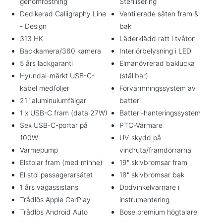
genomrostning
Sterilisering
Dedikerad Calligraphy Line
Ventilerade säten fram &
- Design
bak
313 HK
Läderklädd ratt i tvåton
Backkamera/360 kamera
Interiörbelysning i LED
5 års lackgaranti
Elmanövrerad baklucka
Hyundai-märkt USB-C-
(ställbar)
kabel medföljer
Förvärmningssystem av
21" aluminuiumfälgar
batteri
1 x USB-C fram (data 27W)
Batteri-hanteringssystem
Sex USB-C-portar på
PTC-Värmare
100W
UV-skydd på
Värmepump
vindruta/framdörrarna
Elstolar fram (med minne)
19" skivbromsar fram
El stol passagerarsätet
18" skivbromsar bak
1 års vägassistans
Dödvinkelvarnare i
Trådlös Apple CarPlay
instrumentering
Trådlös Android Auto
Bose premium högtalare