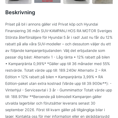
Beskrivning
Priset på bil i annons gäller vid Privat köp och Hyundai
Finansiering 36 mån SUV-KAMPANJ HOS RA MOTOR Sveriges
Största återförsäljare för Hyundai 5 år i rad! Just nu får du 12%
rabatt på alla våra SUV-modeller – och dessutom väljer du ett
av följande kampanjerbjudanden: Välj det erbjudande som
passar dig bäst: Alternativ 1 - Låg ränta • 12% rabatt på bilen
• Kampanjränta 0,99%* *Gäller upp till 36 månader med 55%
restvärde. Totalt värde upp till: 189.240kr Alternativ 2 – RA
Edition • 12% rabatt på bilen • Kampanjränta 3,99% • RA
Edition-paket utan extra kostnad (Värde upp till 39.900kr**): -
Vinterhjul - Serviceavtal i 3 år - Gummimattor Totalt värde upp
till: 188.979kr **Beroende på bilmodell Kampanjen gäller
utvalda lagerbilar och förutsätter leverans senast 30
september 2026. Först till kvarn gäller på tillgängliga bilar i
lager. Kontakta oss för mer information eller en skräddarsydd