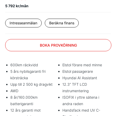
5 792 kr/mån
Intresseanmälan
Beräkna finans
BOKA PROVKÖRNING
600km räckvidd
Elstol förare med minne
5 års nybilsgaranti fri
Elstol passagerare
körsträcka
Hyundai AI Assistant
Upp till 2 500 kg dragvikt
12.3” TFT LCD
AWD
instrumentering
8 år/160.000km
ISOFIX i yttre sätena i
batterigaranti
andra raden
12 års garanti mot
Handsfack med UV C-