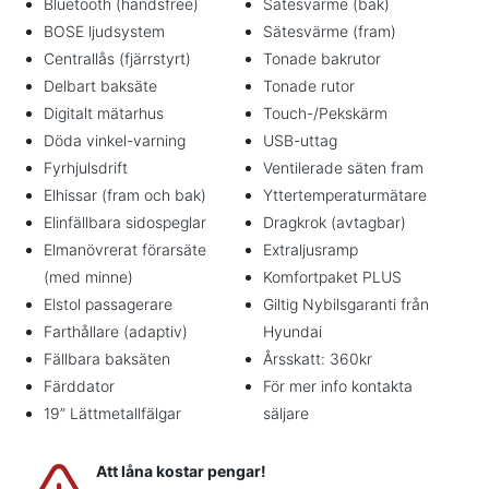
Bluetooth (handsfree)
Sätesvärme (bak)
BOSE ljudsystem
Sätesvärme (fram)
Centrallås (fjärrstyrt)
Tonade bakrutor
Delbart baksäte
Tonade rutor
Digitalt mätarhus
Touch-/Pekskärm
Döda vinkel-varning
USB-uttag
Fyrhjulsdrift
Ventilerade säten fram
Elhissar (fram och bak)
Yttertemperaturmätare
Elinfällbara sidospeglar
Dragkrok (avtagbar)
Elmanövrerat förarsäte
Extraljusramp
(med minne)
Komfortpaket PLUS
Elstol passagerare
Giltig Nybilsgaranti från
Farthållare (adaptiv)
Hyundai
Fällbara baksäten
Årsskatt: 360kr
Färddator
För mer info kontakta
19” Lättmetallfälgar
säljare
Att låna kostar pengar!