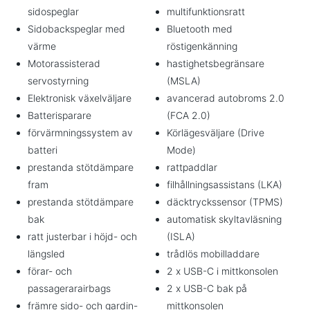
sidospeglar
multifunktionsratt
Sidobackspeglar med
Bluetooth med
värme
röstigenkänning
Motorassisterad
hastighetsbegränsare
servostyrning
(MSLA)
Elektronisk växelväljare
avancerad autobroms 2.0
Batterisparare
(FCA 2.0)
förvärmningssystem av
Körlägesväljare (Drive
batteri
Mode)
prestanda stötdämpare
rattpaddlar
fram
filhållningsassistans (LKA)
prestanda stötdämpare
däcktryckssensor (TPMS)
bak
automatisk skyltavläsning
ratt justerbar i höjd- och
(ISLA)
längsled
trådlös mobilladdare
förar- och
2 x USB-C i mittkonsolen
passagerarairbags
2 x USB-C bak på
främre sido- och gardin-
mittkonsolen