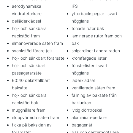
aerodynamiska
IFS
vindrutetorkare
ytterbackspeglar i svart
delläderklädsel
högglans
höj- och sänkbara
tonade rutor bak
nackstöd fram
laminerade rutor fram och
elmanövrerade säten fram
bak
svankstöd förare (el)
solgardiner i andra raden
höj- och sänkbart förarsäte
kromfärgade lister
höj- och sänkbart
fönsterlister i svart
passagerarsäte
högglans
60:40 delat/fällbart
läderklädsel
baksäte
ventilerade säten fram
höj- och sänkbara
fällning av baksäte från
nackstöd bak
bakluckan
mugghållare fram
lyxig dörrtröskel
eluppvärmda säten fram
aluminium-pedaler
ficka på baksidan av
bagagenät
förarsätet
bas och centerhögtalare