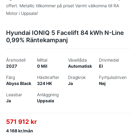
offert. Metallic tillkommer på priset Varmt välkomna till RA
Motor i Uppsala!
Hyundai IONIQ 5 Facelift 84 kWh N-Line
0,99% Räntekampanj
Årsmodell
Miltal
Växellåda
Drivmedel
2027
0 Mil
Automatisk
El
Färg
Hästkrafter
Dragkrok
Fyrhjulsdriven
Abyss Black
324 HK
Ja
Nej
Leasbar
Anläggning
Ja
Uppsala
571 912 kr
4 168 kr/mån