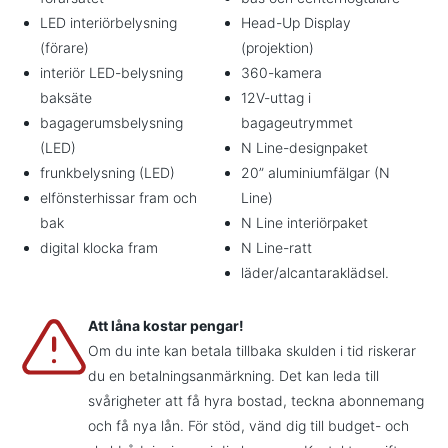
LED interiörbelysning
Head-Up Display
(förare)
(projektion)
interiör LED-belysning
360-kamera
baksäte
12V-uttag i
bagagerumsbelysning
bagageutrymmet
(LED)
N Line-designpaket
frunkbelysning (LED)
20” aluminiumfälgar (N
elfönsterhissar fram och
Line)
bak
N Line interiörpaket
digital klocka fram
N Line-ratt
läder/alcantaraklädsel.
Att låna kostar pengar!
Om du inte kan betala tillbaka skulden i tid riskerar
du en betalningsanmärkning. Det kan leda till
svårigheter att få hyra bostad, teckna abonnemang
och få nya lån. För stöd, vänd dig till budget- och