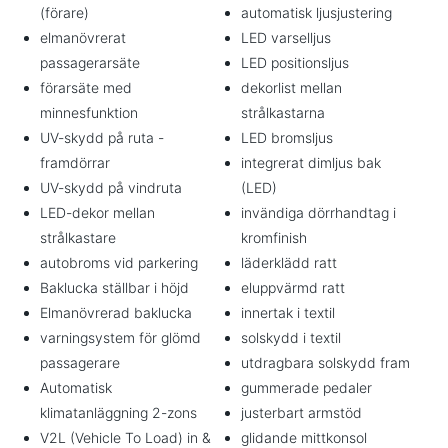
(förare)
automatisk ljusjustering
elmanövrerat
LED varselljus
passagerarsäte
LED positionsljus
förarsäte med
dekorlist mellan
minnesfunktion
strålkastarna
UV-skydd på ruta -
LED bromsljus
framdörrar
integrerat dimljus bak
UV-skydd på vindruta
(LED)
LED-dekor mellan
invändiga dörrhandtag i
strålkastare
kromfinish
autobroms vid parkering
läderklädd ratt
Baklucka ställbar i höjd
eluppvärmd ratt
Elmanövrerad baklucka
innertak i textil
varningsystem för glömd
solskydd i textil
passagerare
utdragbara solskydd fram
Automatisk
gummerade pedaler
klimatanläggning 2-zons
justerbart armstöd
V2L (Vehicle To Load) in &
glidande mittkonsol