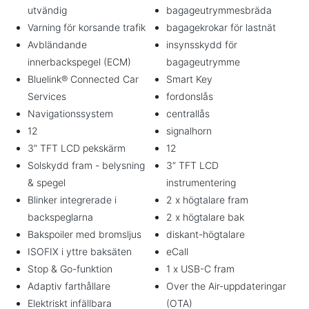
utvändig
bagageutrymmesbräda
Varning för korsande trafik
bagagekrokar för lastnät
Avbländande
insynsskydd för
innerbackspegel (ECM)
bagageutrymme
Bluelink® Connected Car
Smart Key
Services
fordonslås
Navigationssystem
centrallås
12
signalhorn
3” TFT LCD pekskärm
12
Solskydd fram - belysning
3” TFT LCD
& spegel
instrumentering
Blinker integrerade i
2 x högtalare fram
backspeglarna
2 x högtalare bak
Bakspoiler med bromsljus
diskant-högtalare
ISOFIX i yttre baksäten
eCall
Stop & Go-funktion
1 x USB-C fram
Adaptiv farthållare
Over the Air-uppdateringar
Elektriskt infällbara
(OTA)