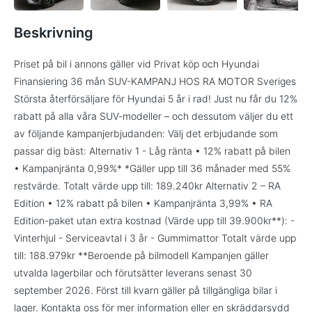
Beskrivning
Priset på bil i annons gäller vid Privat köp och Hyundai
Finansiering 36 mån SUV-KAMPANJ HOS RA MOTOR Sveriges
Största återförsäljare för Hyundai 5 år i rad! Just nu får du 12%
rabatt på alla våra SUV-modeller – och dessutom väljer du ett
av följande kampanjerbjudanden: Välj det erbjudande som
passar dig bäst: Alternativ 1 - Låg ränta • 12% rabatt på bilen
• Kampanjränta 0,99%* *Gäller upp till 36 månader med 55%
restvärde. Totalt värde upp till: 189.240kr Alternativ 2 – RA
Edition • 12% rabatt på bilen • Kampanjränta 3,99% • RA
Edition-paket utan extra kostnad (Värde upp till 39.900kr**): -
Vinterhjul - Serviceavtal i 3 år - Gummimattor Totalt värde upp
till: 188.979kr **Beroende på bilmodell Kampanjen gäller
utvalda lagerbilar och förutsätter leverans senast 30
september 2026. Först till kvarn gäller på tillgängliga bilar i
lager. Kontakta oss för mer information eller en skräddarsydd