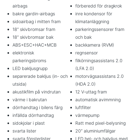
airbags
förberedd för dragkrok
bakre gardin-airbags
inre kondensor för
sidoairbag i mitten fram
klimatanläggning
18” skivbromsar fram
parkeringssensorer fram
18” skivbromsar bak
och bak
ABS+ESC+HAC+MCB
backkamera (RVM)
elektronisk
regnsensor
parkeringsbroms
filkörningsassistans 2.0
LED bakljusgrupp
(LFA 2.0)
separerade bakljus (in- och
motorvägsassistans 2.0
utsida)
(HDA 2.0)
akustikfilm på vindrutan
12 V-uttag fram
värme i bakrutan
automatisk avimmning
dörrhandtag i bilens färg
luftfilter
infällda dörrhandtag
värmepump
sidokjolar i plast
Ratt med pixel-belysning
svarta lister
20” aluminiumfälgar
svarta fönsterlister
LED hel- och halvljus med