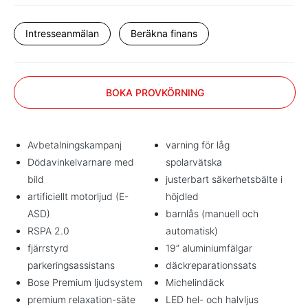
Intresseanmälan
Beräkna finans
BOKA PROVKÖRNING
Avbetalningskampanj
varning för låg
Dödavinkelvarnare med
spolarvätska
bild
justerbart säkerhetsbälte i
artificiellt motorljud (E-
höjdled
ASD)
barnlås (manuell och
RSPA 2.0
automatisk)
fjärrstyrd
19” aluminiumfälgar
parkeringsassistans
däckreparationssats
Bose Premium ljudsystem
Michelindäck
premium relaxation-säte
LED hel- och halvljus