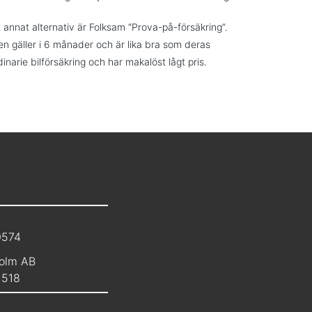
t annat alternativ är Folksam “Prova-på-försäkring”.
n gäller i 6 månader och är lika bra som deras
dinarie bilförsäkring och har makalöst lågt pris.
0574
olm AB
1518