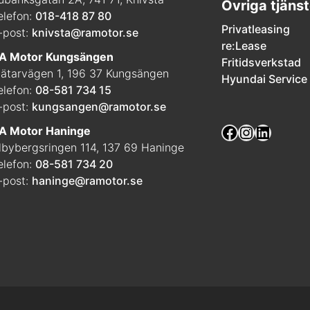
Övriga tjänst
elefon:
018-418 87 80
Privatleasing
-post:
knivsta@ramotor.se
re:Lease
A Motor Kungsängen
Fritidsverkstad
ätarvägen 1, 196 37 Kungsängen
Hyundai Service
elefon:
08-581 734 15
-post:
kungsangen@ramotor.se
Facebook
Instagra
Linked
A Motor Haninge
lbybergsringen 114, 137 69 Haninge
elefon:
08-581 734 20
-post:
haninge@ramotor.se