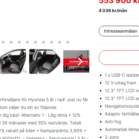
553 900 k
4 036 kr/mån
Intresseanmälan
1 x USB-C ladda
12 V-uttag fram
12.3” TFT LCD i
12.3” TFT LCD 
äljare för Hyundai 5 år i rad! Just nu får
Navigationssyst
om väljer du ett av följande
Adaptiv farthålla
ig bäst: Alternativ 1 - Låg ränta • 12%
Anti-fog
ill 36 månader med 55% restvärde. Totalt
Automatisk klima
 12% rabatt på bilen • Kampanjränta 3,99% •
2-zons
900kr**): - Vinterhjul - Serviceavtal i 3 år -