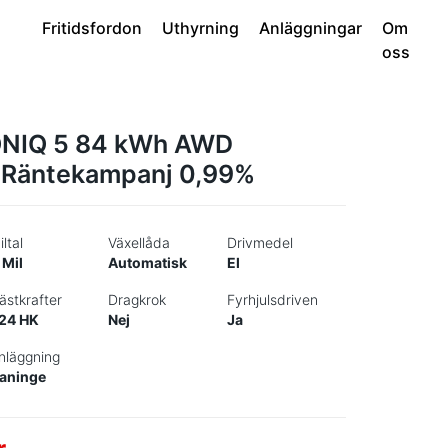
Fritidsfordon
Uthyrning
Anläggningar
Om
oss
ONIQ 5 84 kWh AWD
 *Räntekampanj 0,99%
iltal
Växellåda
Drivmedel
 Mil
Automatisk
El
ästkrafter
Dragkrok
Fyrhjulsdriven
24 HK
Nej
Ja
nläggning
aninge