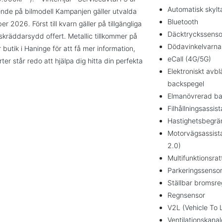
Automatisk skylt
ende på bilmodell Kampanjen gäller utvalda
Bluetooth
 2026. Först till kvarn gäller på tillgängliga
Däcktryckssenso
n skräddarsydd offert. Metallic tillkommer på
Dödavinkelvarna
butik i Haninge för att få mer information,
eCall (4G/5G)
er står redo att hjälpa dig hitta din perfekta
Elektroniskt avb
backspegel
Elmanövrerad ba
Filhållningsassis
Hastighetsbegrä
Motorvägsassist
2.0)
Multifunktionsrat
Parkeringssenso
Ställbar bromsre
Regnsensor
V2L (Vehicle To 
Ventilationskana