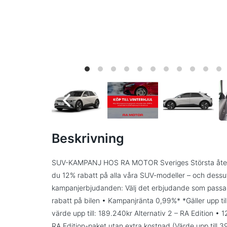
Beskrivning
SUV-KAMPANJ HOS RA MOTOR Sveriges Största återförs
du 12% rabatt på alla våra SUV-modeller – och dessut
kampanjerbjudanden: Välj det erbjudande som passar d
rabatt på bilen • Kampanjränta 0,99%* *Gäller upp t
värde upp till: 189.240kr Alternativ 2 – RA Edition •
RA Edition-paket utan extra kostnad (Värde upp till 39.