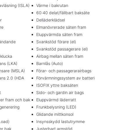
avläsning (ISLA)
Värme i bakrutan
60:40 delat/fällbart baksäte
r
Delläderklädsel
re
Elmanövrerade säten fram
Eluppvärmda säten fram
ländande
Svankstöd förare (el)
Svankstöd passagerare (el)
klucka
Airbag mellan säten fram
tans (LKA)
Barnlås (Auto)
nsare (MSLA)
Förar- och passagerarairbags
ans 2.0 (HDA
Förvärmningssystem av batteri
ISOFIX yttre baksäten
t
Sido- och gardin air bags
rer fram och bak
Eluppvärmd läderratt
generering
Frunkbelysning (LED)
Glidande mittkonsol
Load)
Insynsskydd lastutrymme
ler bak
Justerbart armstöd