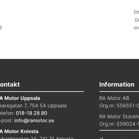
Et
De
5
or
ontakt
Information
A Motor Uppsala
RA Motor AB
karegatan 7, 754 54 Uppsala
Org.nr: 556551-
elefon:
018-18 28 80
RA Motor Stockh
-post:
info@ramotor.se
Org.nr: 559024-
A Motor Knivsta
ubanksgatan 2A, 741 71, Knivsta