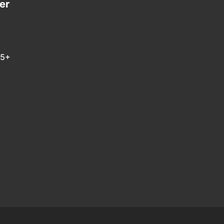
er
 5+
m
In