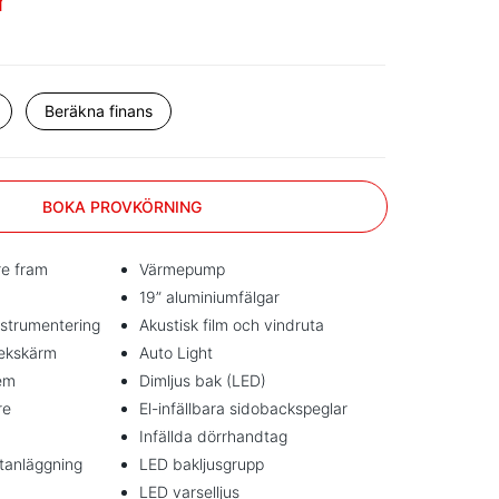
r
Beräkna finans
BOKA PROVKÖRNING
re fram
Värmepump
19” aluminiumfälgar
nstrumentering
Akustisk film och vindruta
pekskärm
Auto Light
em
Dimljus bak (LED)
re
El-infällbara sidobackspeglar
Infällda dörrhandtag
tanläggning
LED bakljusgrupp
LED varselljus