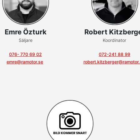
Emre Özturk
Robert Kitzberg
Säljare
Koordinator
076- 770 69 02
072-241 88 99
emre@ramotor.se
robert.kitzberger@ramotor