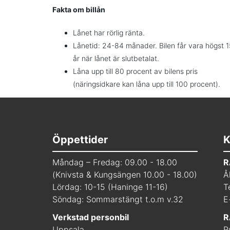
Fakta om billån
Lånet har rörlig ränta.
Lånetid: 24-84 månader. Bilen får vara högst 1
år när lånet är slutbetalat.
Låna upp till 80 procent av bilens pris
(näringsidkare kan låna upp till 100 procent).
Öppettider
K
Måndag – Fredag: 09.00 - 18.00
R
(Knivsta & Kungsängen 10.00 - 18.00)
Å
Lördag: 10-15 (Haninge 11-16)
T
Söndag: Sommarstängt t.o.m v.32
E
Verkstad personbil
R
Uppsala
R