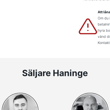
Att lån
Om du in
betalni
hyra bo
vänd di
Kontakt
Säljare Haninge