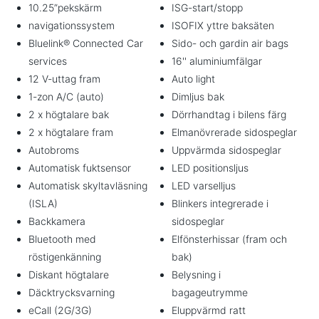
10.25”pekskärm
ISG-start/stopp
navigationssystem
ISOFIX yttre baksäten
Bluelink® Connected Car
Sido- och gardin air bags
services
16'' aluminiumfälgar
12 V-uttag fram
Auto light
1-zon A/C (auto)
Dimljus bak
2 x högtalare bak
Dörrhandtag i bilens färg
2 x högtalare fram
Elmanövrerade sidospeglar
Autobroms
Uppvärmda sidospeglar
Automatisk fuktsensor
LED positionsljus
Automatisk skyltavläsning
LED varselljus
(ISLA)
Blinkers integrerade i
Backkamera
sidospeglar
Bluetooth med
Elfönsterhissar (fram och
röstigenkänning
bak)
Diskant högtalare
Belysning i
Däcktrycksvarning
bagageutrymme
eCall (2G/3G)
Eluppvärmd ratt