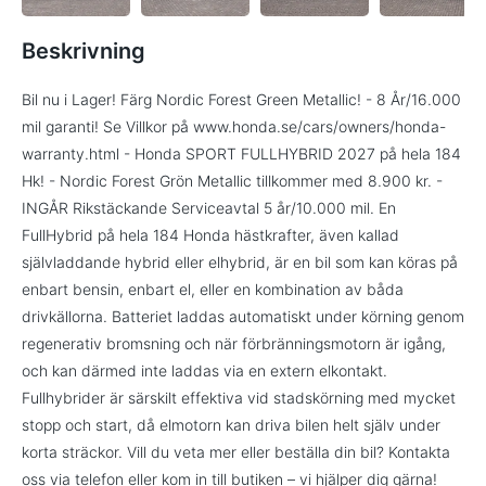
Beskrivning
Bil nu i Lager! Färg Nordic Forest Green Metallic! - 8 År/16.000
mil garanti! Se Villkor på www.honda.se/cars/owners/honda-
warranty.html - Honda SPORT FULLHYBRID 2027 på hela 184
Hk! - Nordic Forest Grön Metallic tillkommer med 8.900 kr. -
INGÅR Rikstäckande Serviceavtal 5 år/10.000 mil. En
FullHybrid på hela 184 Honda hästkrafter, även kallad
självladdande hybrid eller elhybrid, är en bil som kan köras på
enbart bensin, enbart el, eller en kombination av båda
drivkällorna. Batteriet laddas automatiskt under körning genom
regenerativ bromsning och när förbränningsmotorn är igång,
och kan därmed inte laddas via en extern elkontakt.
Fullhybrider är särskilt effektiva vid stadskörning med mycket
stopp och start, då elmotorn kan driva bilen helt själv under
korta sträckor. Vill du veta mer eller beställa din bil? Kontakta
oss via telefon eller kom in till butiken – vi hjälper dig gärna!