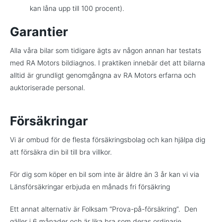
kan låna upp till 100 procent).
Garantier
Alla våra bilar som tidigare ägts av någon annan har testats
med RA Motors bildiagnos. I praktiken innebär det att bilarna
alltid är grundligt genomgångna av RA Motors erfarna och
auktoriserade personal.
Försäkringar
Vi är ombud för de flesta försäkringsbolag och kan hjälpa dig
att försäkra din bil till bra villkor.
För dig som köper en bil som inte är äldre än 3 år kan vi via
Länsförsäkringar erbjuda en månads fri försäkring
Ett annat alternativ är Folksam “Prova-på-försäkring”. Den
gäller i 6 månader och är lika bra som deras ordinarie