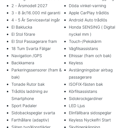
2 - Årsmodell 2027
Döda vinkel-varning
3 - 8 år/16.000 mil garanti
Apple CarPlay trådlös
4 - 5 År Serviceavtal ingår
Android Auto trådlös
El Baklucka
Honda SENSING ( Digital
El Stol förare
nyckel mm )
El Stol Passagerare fram
Touch-/Pekskärm
18 Tum Svarta Fälgar
Vägfilsassistans
Navigation /GPS
Elhissar (fram och bak)
Backkamera
Keyless
Parkeringssensorer (fram &
Avstängningsbar airbag
bak)
passagerare
Tonade Rutor bak
ISOFIX-fästen bak
Trådlös laddning av
Körfilsassistans
Smartphone
Sidokrockgardiner
Sport Padaler
LED Ljus
Sidobackspeglar svarta
Elinfällbara sidospeglar
Farthållare (adaptiv)
Keyless Nyckelfri Start
Säten tyg/Konstläder
Skyltigenkänning