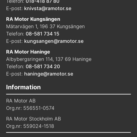
Telefon:
018-418 87 80
E-post:
knivsta@ramotor.se
RA Motor Kungsängen
Mätarvägen 1, 196 37 Kungsängen
Telefon:
08-581 734 15
E-post:
kungsangen@ramotor.se
RA Motor Haninge
Albybergsringen 114, 137 69 Haninge
Telefon:
08-581 734 20
E-post:
haninge@ramotor.se
Information
RA Motor AB
Org.nr: 556551-0574
RA Motor Stockholm AB
Org.nr: 559024-1518