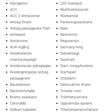
Navigation
LED (halvljus)
ACC
Multifunktionsratt
ACC 2 klimatzoner
Nödsamtal
Airbag förare
Parkeringsassistans
Airbag passagerare fram
Rails
Antisladd
Rattvärme
Autobroms
Regnsensor
AUX-ingång
Servostyrning
Avbländande
Sidoairbags
innerbackspegel
Sportratt
Avbländande sidospeglar
Start-/stoppfunktion
Avstängningsbar airbag
Startspärr
passagerare
Stöldlarm
Backkamera
Sätesvärme (fram)
Backstartshjälp
Tonade rutor
Broms-assistans
Trötthetsvarnare
Centrallås
Uppvärmda spolare
Delbart baksäte
Yttertemperaturmätare