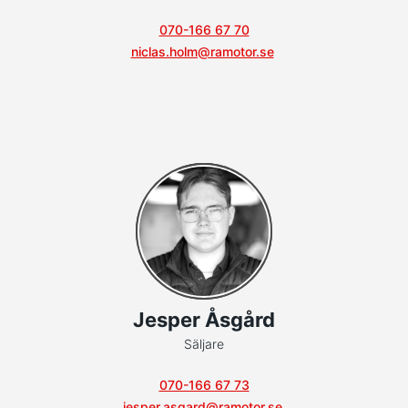
070-166 67 70
niclas.holm@ramotor.se
Jesper Åsgård
Säljare
070-166 67 73
jesper.asgard@ramotor.se