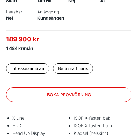
Svart
149 HK
Nej
Ja
Leasbar
Anläggning
Nej
Kungsängen
189 900 kr
1 484 kr/mån
Intresseanmälan
Beräkna finans
BOKA PROVKÖRNING
X Line
ISOFIX-fästen bak
HUD
ISOFIX-fästen fram
Head Up Display
Klädsel (helskinn)