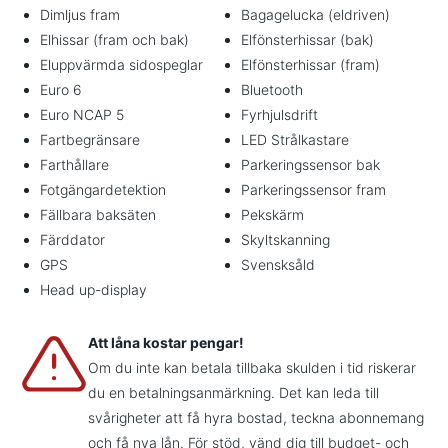
Dimljus fram
Bagagelucka (eldriven)
Elhissar (fram och bak)
Elfönsterhissar (bak)
Eluppvärmda sidospeglar
Elfönsterhissar (fram)
Euro 6
Bluetooth
Euro NCAP 5
Fyrhjulsdrift
Fartbegränsare
LED Strålkastare
Farthållare
Parkeringssensor bak
Fotgängardetektion
Parkeringssensor fram
Fällbara baksäten
Pekskärm
Färddator
Skyltskanning
GPS
Svensksåld
Head up-display
Att låna kostar pengar!
Om du inte kan betala tillbaka skulden i tid riskerar
du en betalningsanmärkning. Det kan leda till
svårigheter att få hyra bostad, teckna abonnemang
och få nya lån. För stöd, vänd dig till budget- och