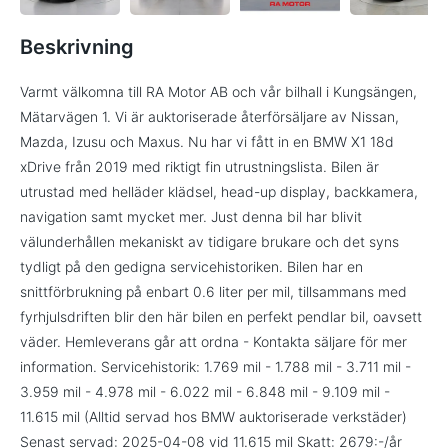
Beskrivning
Varmt välkomna till RA Motor AB och vår bilhall i Kungsängen,
Mätarvägen 1. Vi är auktoriserade återförsäljare av Nissan,
Mazda, Izusu och Maxus. Nu har vi fått in en BMW X1 18d
xDrive från 2019 med riktigt fin utrustningslista. Bilen är
utrustad med helläder klädsel, head-up display, backkamera,
navigation samt mycket mer. Just denna bil har blivit
välunderhållen mekaniskt av tidigare brukare och det syns
tydligt på den gedigna servicehistoriken. Bilen har en
snittförbrukning på enbart 0.6 liter per mil, tillsammans med
fyrhjulsdriften blir den här bilen en perfekt pendlar bil, oavsett
väder. Hemleverans går att ordna - Kontakta säljare för mer
information. Servicehistorik: 1.769 mil - 1.788 mil - 3.711 mil -
3.959 mil - 4.978 mil - 6.022 mil - 6.848 mil - 9.109 mil -
11.615 mil (Alltid servad hos BMW auktoriserade verkstäder)
Senast servad: 2025-04-08 vid 11.615 mil Skatt: 2679:-/år