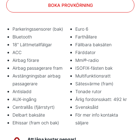
BOKA PROVKÖRNING
Parkeringssensorer (bak)
Euro 6
Bluetooth
Farthållare
18” Lättmetallfälgar
Fällbara baksäten
ACC
Färddator
Airbag förare
Mmi®-radio
Airbag passagerare fram
ISOFIX-fästen bak
Avstängningsbar airbag
Multifunktionsratt
passagerare
Sätesvärme (fram)
Antisladd
Tonade rutor
AUX-ingång
Årlig fordonsskatt: 492 kr
Centrallås (fjärrstyrt)
Svensksåld
Delbart baksäte
För mer info kontakta
Elhissar (fram och bak)
säljare
Att låna kostar pengar!