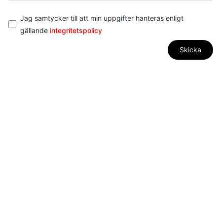
I
Jag samtycker till att min uppgifter hanteras enligt
n
gällande
integritetspolicy
t
Skicka
e
g
r
i
t
e
t
s
p
o
l
i
c
y