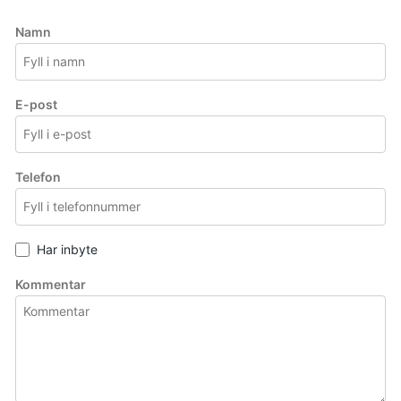
Namn
E-post
Telefon
I
Har inbyte
n
Kommentar
b
y
t
e