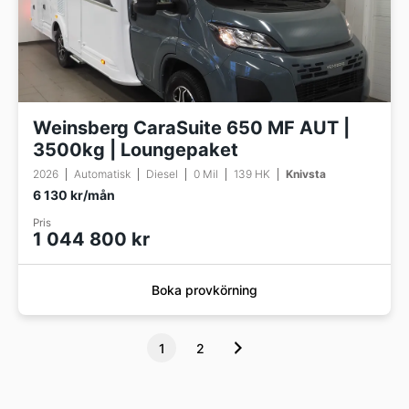
Weinsberg CaraSuite 650 MF AUT |
3500kg | Loungepaket
2026
Automatisk
Diesel
0 Mil
139 HK
Knivsta
6 130 kr/mån
Pris
1 044 800 kr
Boka provkörning
1
2