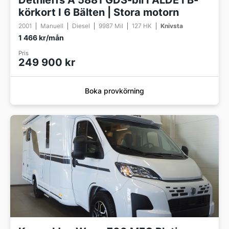
Dethleffs A 5881 GDS-bil I ALDE I B-
körkort I 6 Bälten | Stora motorn
2001
Manuell
Diesel
9987 Mil
127 HK
Knivsta
1 466 kr/mån
Pris
249 900 kr
Boka provkörning