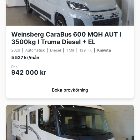
Weinsberg CaraBus 600 MQH AUT I
3500kg I Truma Diesel + EL
2026
Automatisk
Diesel
1 Mil
139 HK
Knivsta
5 527 kr/mån
Pris
942 000 kr
Boka provkörning