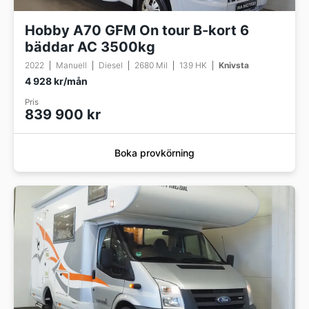
Hobby A70 GFM On tour B-kort 6
bäddar AC 3500kg
2022
Manuell
Diesel
2680 Mil
139 HK
Knivsta
4 928 kr/mån
Pris
839 900 kr
Boka provkörning