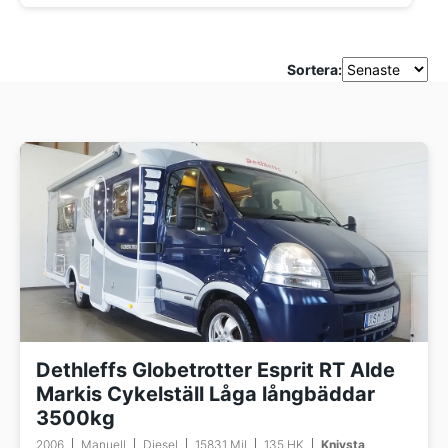
Sortera:
Dethleffs Globetrotter Esprit RT Alde
Markis Cykelställ Låga långbäddar
3500kg
2006
Manuell
Diesel
15831 Mil
135 HK
Knivsta