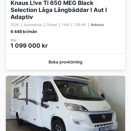
Knaus L!ve Ti 650 MEG Black
Selection Låga Långbäddar I Aut I
Adaptiv
2026
Automatisk
Diesel
1 Mil
139 HK
Knivsta
6 448 kr/mån
Pris
1 099 000 kr
Boka provkörning