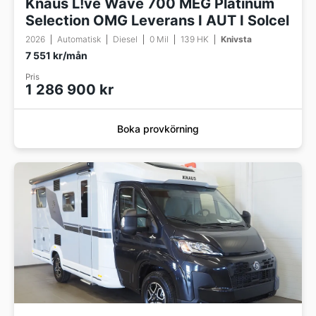
Knaus L!ve Wave 700 MEG Platinum
Selection OMG Leverans I AUT I Solcel
2026
Automatisk
Diesel
0 Mil
139 HK
Knivsta
7 551 kr/mån
Pris
1 286 900 kr
Boka provkörning