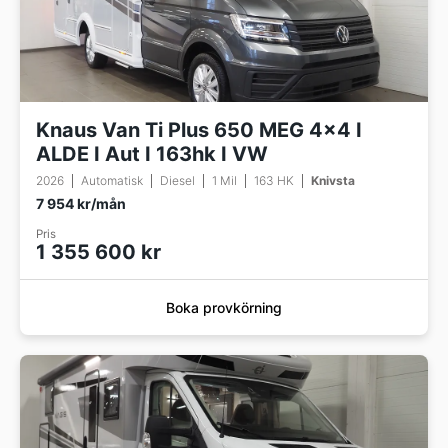
Knaus Van Ti Plus 650 MEG 4x4 I
ALDE I Aut I 163hk I VW
2026
Automatisk
Diesel
1 Mil
163 HK
Knivsta
7 954 kr/mån
Pris
1 355 600 kr
Boka provkörning