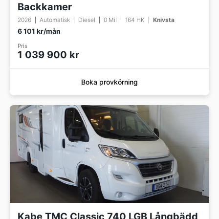
Backkamer
2026
Automatisk
Diesel
0 Mil
164 HK
Knivsta
6 101 kr/mån
Pris
1 039 900 kr
Boka provkörning
Kabe TMC Classic 740 LGB Långbädd