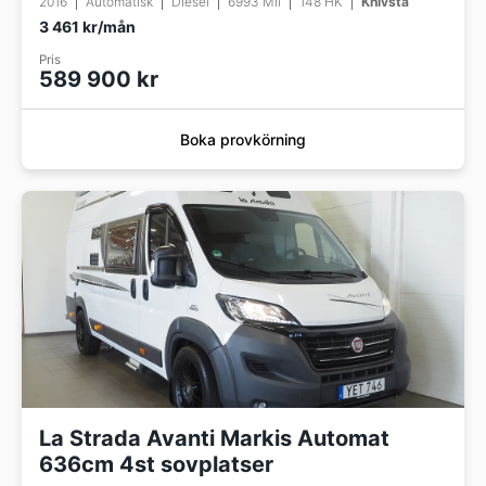
2016
Automatisk
Diesel
6993 Mil
148 HK
Knivsta
3 461 kr/mån
Pris
589 900 kr
Boka provkörning
La Strada Avanti Markis Automat
636cm 4st sovplatser