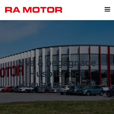
Nya & begagnade
Husbilar och
Husvagnar i lager