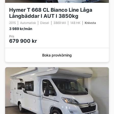
Hymer T 668 CL Bianco Line Låga
Långbäddar I AUT I 3850kg
2015
Automatisk
Diesel
3869 Mil
148 HK
Knivsta
3 989 kr/mån
Pris
679 900 kr
Boka provkörning