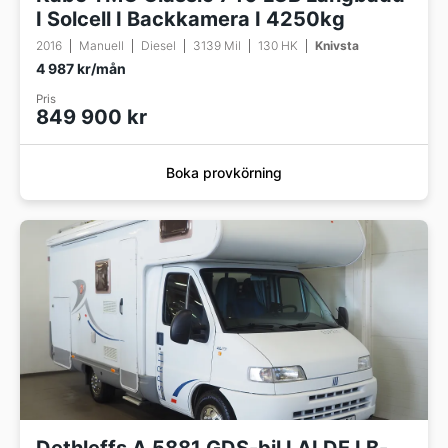
I Solcell I Backkamera I 4250kg
2016
Manuell
Diesel
3139 Mil
130 HK
Knivsta
4 987 kr/mån
Pris
849 900 kr
Boka provkörning