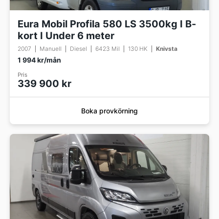
Eura Mobil Profila 580 LS 3500kg I B-
kort I Under 6 meter
2007
Manuell
Diesel
6423 Mil
130 HK
Knivsta
1 994 kr/mån
Pris
339 900 kr
Boka provkörning