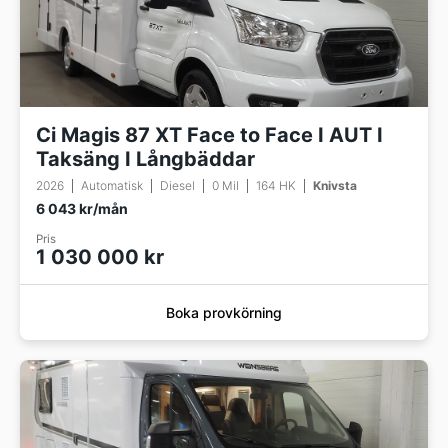
Ci Magis 87 XT Face to Face I AUT I
Taksäng I Långbäddar
2026
Automatisk
Diesel
0 Mil
164 HK
Knivsta
6 043 kr/mån
Pris
1 030 000 kr
Boka provkörning