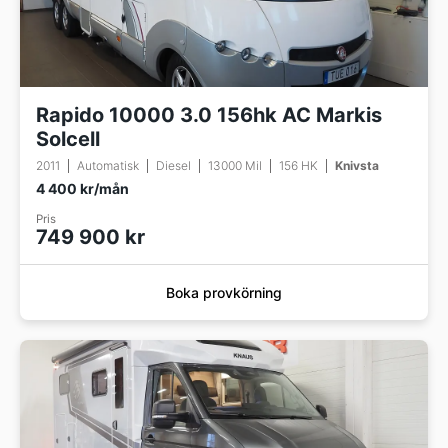
Rapido 10000 3.0 156hk AC Markis
Solcell
2011
Automatisk
Diesel
13000 Mil
156 HK
Knivsta
4 400 kr/mån
Pris
749 900 kr
Boka provkörning