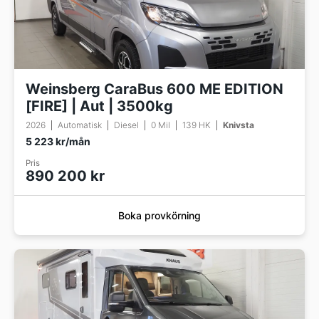
Weinsberg CaraBus 600 ME EDITION
[FIRE] | Aut | 3500kg
2026
Automatisk
Diesel
0 Mil
139 HK
Knivsta
5 223 kr/mån
Pris
890 200 kr
Boka provkörning