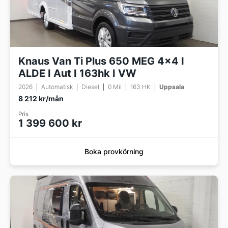
Knaus Van Ti Plus 650 MEG 4x4 I
ALDE I Aut I 163hk I VW
2026
Automatisk
Diesel
0 Mil
163 HK
Uppsala
8 212 kr/mån
Pris
1 399 600 kr
Boka provkörning