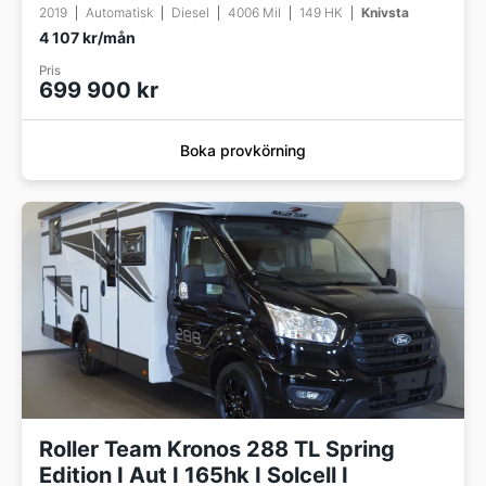
2019
Automatisk
Diesel
4006 Mil
149 HK
Knivsta
4 107 kr/mån
Pris
699 900 kr
Boka provkörning
Roller Team Kronos 288 TL Spring
Edition I Aut I 165hk I Solcell I