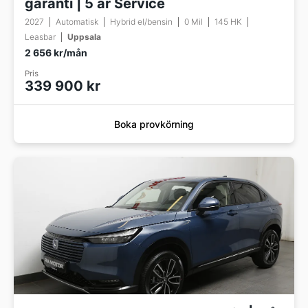
garanti | 5 år Service
2027
Automatisk
Hybrid el/bensin
0 Mil
145 HK
Leasbar
Uppsala
2 656 kr/mån
Pris
339 900 kr
Boka provkörning