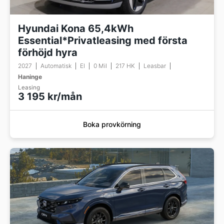
Hyundai Kona 65,4kWh
Essential*Privatleasing med första
förhöjd hyra
2027
Automatisk
El
0 Mil
217 HK
Leasbar
Haninge
Leasing
3 195 kr/mån
Boka provkörning