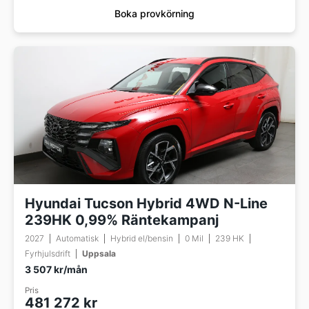
Boka provkörning
Hyundai Tucson Hybrid 4WD N-Line
239HK 0,99% Räntekampanj
2027
Automatisk
Hybrid el/bensin
0 Mil
239 HK
Fyrhjulsdrift
Uppsala
3 507 kr/mån
Pris
481 272 kr