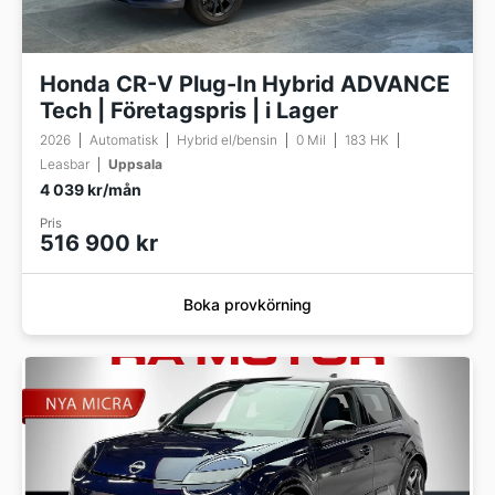
Honda CR-V Plug-In Hybrid ADVANCE
Tech | Företagspris | i Lager
2026
Automatisk
Hybrid el/bensin
0 Mil
183 HK
Leasbar
Uppsala
4 039 kr/mån
Pris
516 900 kr
Boka provkörning