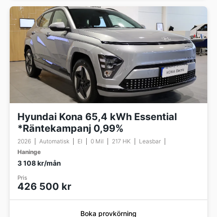
Hyundai Kona 65,4 kWh Essential
*Räntekampanj 0,99%
2026
Automatisk
El
0 Mil
217 HK
Leasbar
Haninge
3 108 kr/mån
Pris
426 500 kr
Boka provkörning