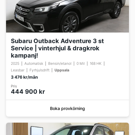
Subaru Outback Adventure 3 st
Service | vinterhjul & dragkrok
kampanj!
2025
Automatisk
Bensin/etanol
0 Mil
168 HK
Leasbar
Fyrhjulsdrift
Uppsala
3 476 kr/mån
Pris
444 900 kr
Boka provkörning