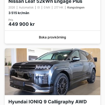
Nissan Leaf 52kWh Engage Plus
2026
Automatisk
El
0 Mil
217 HK
Kungsängen
3 515 kr/mån
Pris
449 900 kr
Boka provkörning
Hyundai IONIQ 9 Calligraphy AWD