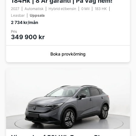
184Hk | 8 År garanti | På väg hem!
2027
Automatisk
Hybrid el/bensin
0 Mil
183 HK
Leasbar
Uppsala
2 734 kr/mån
Pris
349 900 kr
Boka provkörning