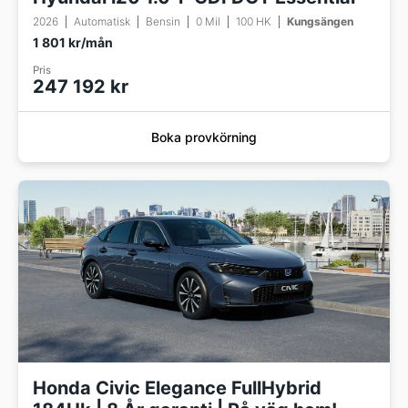
2026
Automatisk
Bensin
0 Mil
100 HK
Kungsängen
1 801 kr/mån
Pris
247 192 kr
Boka provkörning
Honda Civic Elegance FullHybrid