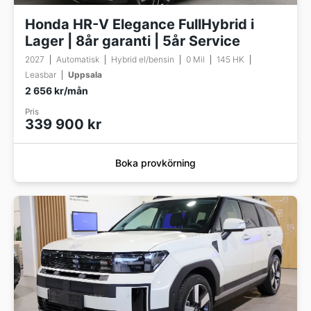
Honda HR-V Elegance FullHybrid i
Lager | 8år garanti | 5år Service
2027
Automatisk
Hybrid el/bensin
0 Mil
145 HK
Leasbar
Uppsala
2 656 kr/mån
Pris
339 900 kr
Boka provkörning