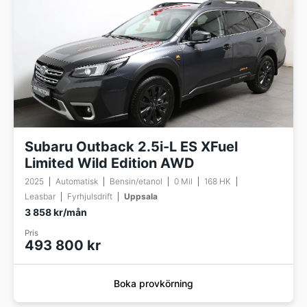
Subaru Outback 2.5i-L ES XFuel
Limited Wild Edition AWD
2025
Automatisk
Bensin/etanol
0 Mil
168 HK
Leasbar
Fyrhjulsdrift
Uppsala
3 858 kr/mån
Pris
493 800 kr
Boka provkörning