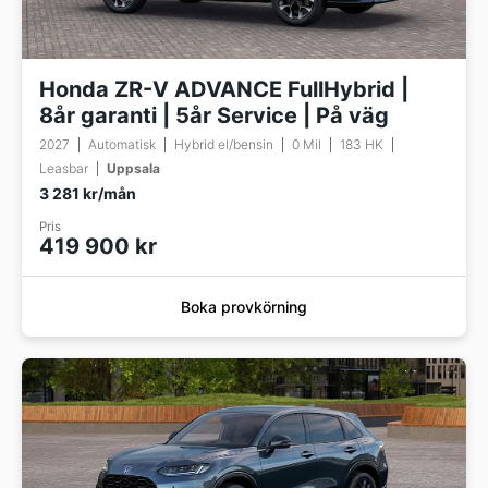
Honda ZR-V ADVANCE FullHybrid |
8år garanti | 5år Service | På väg
2027
Automatisk
Hybrid el/bensin
0 Mil
183 HK
Leasbar
Uppsala
3 281 kr/mån
Pris
419 900 kr
Boka provkörning