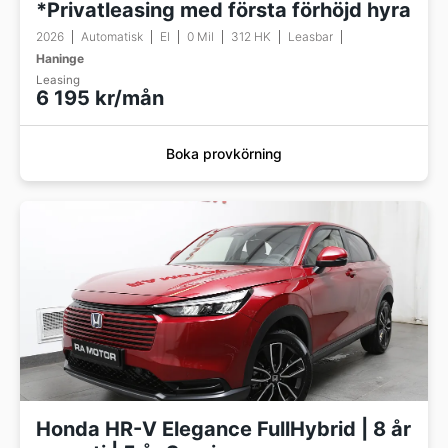
*Privatleasing med första förhöjd hyra
2026
Automatisk
El
0 Mil
312 HK
Leasbar
Haninge
Leasing
6 195 kr/mån
Boka provkörning
Honda HR-V Elegance FullHybrid | 8 år