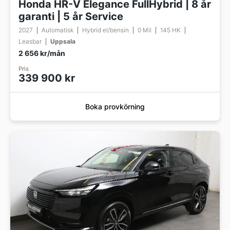
Honda HR-V Elegance FullHybrid | 8 år
garanti | 5 år Service
2027
Automatisk
Hybrid el/bensin
0 Mil
145 HK
Leasbar
Uppsala
2 656 kr/mån
Pris
339 900 kr
Boka provkörning