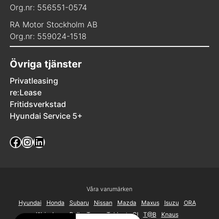
Org.nr: 556551-0574
RA Motor Stockholm AB
Org.nr: 559024-1518
Övriga tjänster
Privatleasing
re:Lease
Fritidsverkstad
Hyundai Service 5+
Facebook
Instagram
LinkedIn
Våra varumärken
Hyundai
Honda
Subaru
Nissan
Mazda
Maxus
Isuzu
ORA
Weinsberg
Roller Team
Tabbert
CI
T@B
Knaus