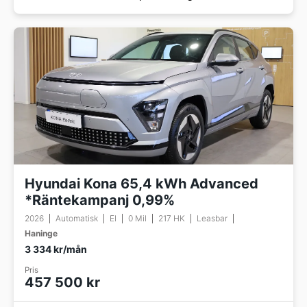
Hyundai Kona 65,4 kWh Advanced
*Räntekampanj 0,99%
2026
Automatisk
El
0 Mil
217 HK
Leasbar
Haninge
3 334 kr/mån
Pris
457 500 kr