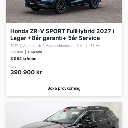
Honda ZR-V SPORT FullHybrid 2027 i
Lager +8år garanti+ 5år Service
2027
Automatisk
Hybrid el/bensin
0 Mil
183 HK
Leasbar
Uppsala
3 054 kr/mån
Pris
390 900 kr
Boka provkörning