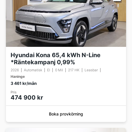
Hyundai Kona 65,4 kWh N-Line
*Räntekampanj 0,99%
2026
Automatisk
El
0 Mil
217 HK
Leasbar
Haninge
3 461 kr/mån
Pris
474 900 kr
Boka provkörning