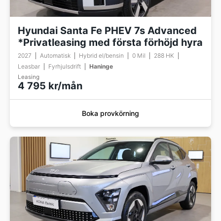
Hyundai Santa Fe PHEV 7s Advanced
*Privatleasing med första förhöjd hyra
2027
Automatisk
Hybrid el/bensin
0 Mil
288 HK
Leasbar
Fyrhjulsdrift
Haninge
Leasing
4 795 kr/mån
Boka provkörning